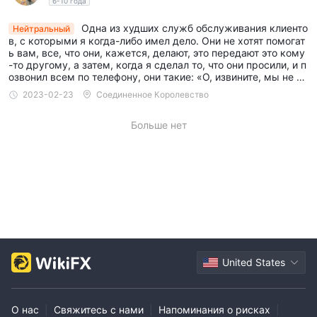
6-10 года
Одна из худших служб обслуживания клиенто
Нейтральный
в, с которыми я когда-либо имел дело. Они не хотят помогат
ь вам, все, что они, кажется, делают, это передают это кому
-то другому, а затем, когда я сделал то, что они просили, и п
озвонил всем по телефону, они такие: «О, извините, мы не м
ожем справиться с этим». . Так что в очередной раз ничего
2023-02-23
Соединенное Королевство
не решается. Моя проблема длится уже полгода...
Больше нет
United States
О нас
|
Свяжитесь с нами
|
Напоминания о рисках
|