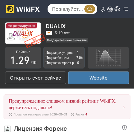
4
5
6
DUALIX
Не регулируется
0
7
5-10 лет
Подозрительная лицензия
0
1
8
Регион деятельности подозрителен
Рейтинг
Индекс регулирования
1.63
КипрМаркет-Мейкинг (MM) распущен
1
.
2
9
Индекс бизнеса
7.06
Высокие потенциальные риски
/10
Индекс контроля рисков
0.37
2
3
Открыть счет сейчас
Website
3
4
4
5
Предупреждение: слишком низкий рейтинг WikiFX,
5
6
держитесь подальше!
Прошлое тестирование 2026-08-08
Риски
4
6
7
Лицензия Форекс
7
8