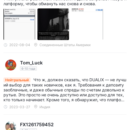
латформу, чтобы обмануть нас снова и снова.
2022-08-04
Соединенные Штаты Америки
Tom_Luck
6-10 года
Что ж, должен сказать, что DUALIX — не лучш
Нейтральный
ий выбор для таких новичков, как я. Требования к депозиту
заоблачные, и даже обычные спреды по счетам довольно к
рутые. Это просто не очень доступно или доступно для тех,
кто только начинает. Кроме того, я обнаружил, что платфор
ма немного перегружена и не очень удобна для пользовател
2023-03-27
Индия
я.
FX1261759452