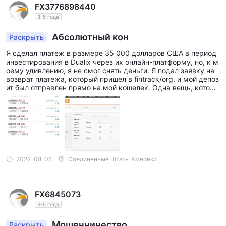
FX3776898440
3-5 года
Абсолютный кон
Раскрыть
Я сделал платеж в размере 35 000 долларов США в период
инвестирования в Dualix через их онлайн-платформу, но, к м
оему удивлению, я не смог снять деньги. Я подал заявку на
возврат платежа, который пришел в fintrack/org, и мой депоз
ит был отправлен прямо на мой кошелек. Одна вещь, котору
ю я никогда не понимал. было то, как менеджер по работе с
клиентами совершал сделки без моего согласия, но когда я
попросил вывести прибыль, они по очереди сказали, что мо
й банк неисправен, или я был помечен как отмыватель дене
г.
2022-08-05
Соединенные Штаты Америки
FX6845073
3-5 года
Мошенничество.
Раскрыть