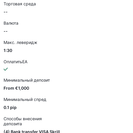
Торговая среда
--
Валюта
--
Макс. леверидж
1:30
ОплатитьEA
Минимальный депозит
From €1,000
Минимальный спред
0.1 pip
Способы внесения
депозита
(4) Bank transfer VISA Skrill