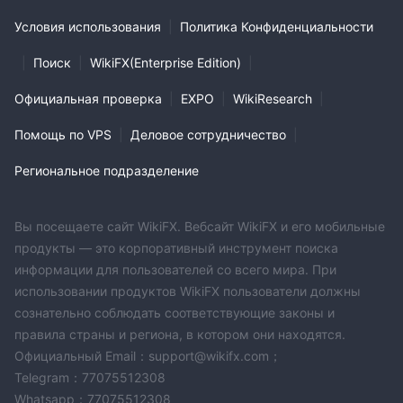
Условия использования
|
Политика Конфиденциальности
|
Поиск
|
WikiFX(Enterprise Edition)
|
Официальная проверка
|
EXPO
|
WikiResearch
|
Помощь по VPS
|
Деловое сотрудничество
|
Региональное подразделение
Вы посещаете сайт WikiFX. Вебсайт WikiFX и его мобильные
продукты — это корпоративный инструмент поиска
информации для пользователей со всего мира. При
использовании продуктов WikiFX пользователи должны
сознательно соблюдать соответствующие законы и
правила страны и региона, в котором они находятся.
Официальный Email：support@wikifx.com；
Telegram：77075512308
Whatsapp：77075512308