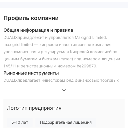
Профиль компании
Общая информация и правила
DUALIXпринадлежит и управляется Maxigrid Limited.
maxigrid limited — кипрская инвестиционная компания,
уполномоченная и регулируемая Кипрской комиссией по
ценным бумагам и биржам (cysec) под номером лицензии
145/11 и регистрационным номером he269879.
Рыночные инструменты
DUALIXпредлагает инвесторам ряд финансовых торговых
активов, в основном продукты cfd в валютных парах,
индексах, товарах, драгоценных металлах, акциях и
криптовалютах.
Логотип предприятия
Минимальный депозит
на сайте доступно шесть различных типов учетных записей.
5-10 лет
Подозрительная лицензия
DUALIX платформа: базовая (минимальный депозит 250