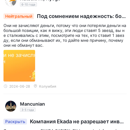
6-10 года
Под сомнением надежность: бол
Нейтральный
ьшие потери позиций и разнообразные отзыв
Они не зачисляют деньги, потому что они потеряли деньги на
ы
большой позиции, как я вижу, эти люди ставят 5 звезд, вы н
е сталкивались с этим, посмотрите на тех, кто ставит 1 звез
ду, если они обманывают их, то дайте мне причину, почему
они не обманут вас.
2024-06-28
Колумбия
Mancunian
3-5 года
Компания Ekada не разрешает инвес
Раскрыть
торам выводить средства