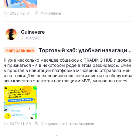
больше возможностей, возможно, это не ваш вариант.
2023-12-01
Филиппины
Guinevere
6-10 года
Торговый хаб: удобная навигация,
Нейтральный
высокий уровень обслуживания клиентов, воз
Я уже несколько месяцев общаюсь с TRADING HUB и долже
можности для роста
н признаться - я в некотором роде в этом разбираюсь. Очен
ь простая в навигации платформа мгновенно отправила мен
я на гонки. Для всех новичков их специалисты по обслужива
нию клиентов являются настоящими MVP, мгновенно отвечая
на все нестандартные вопросы. Однако это не только радуг
и и единороги. Мне бы хотелось, чтобы они добавили больше
торговых инструментов, чтобы немного оживить ситуацию, н
о, эй, это крепкая лошадь для торгового путешествия!
2023-11-30
Соединенные Штаты Америки