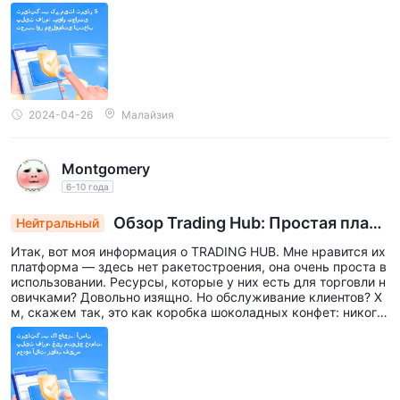
мания и помогают мне делать осознанный выбор в торговле.
👍👍👍
2024-04-26
Малайзия
Montgomery
6-10 года
Обзор Trading Hub: Простая платф
Нейтральный
орма, непредсказуемое обслуживание, огран
Итак, вот моя информация о TRADING HUB. Мне нравится их
иченный выбор инструментов, высокие комис
платформа — здесь нет ракетостроения, она очень проста в
сии
использовании. Ресурсы, которые у них есть для торговли н
овичками? Довольно изящно. Но обслуживание клиентов? Х
м, скажем так, это как коробка шоколадных конфет: никогд
а не знаешь, что получишь. Иногда они попадают прямо в то
чку, иногда — перекати-поле. И не надо рассказывать мне о
том, как мало вариантов торговых инструментов и о комисс
иях, которые иногда поднимаются на вершину бобового стеб
ля. Итак, если вы уже какое-то время торгуете и вам нужно