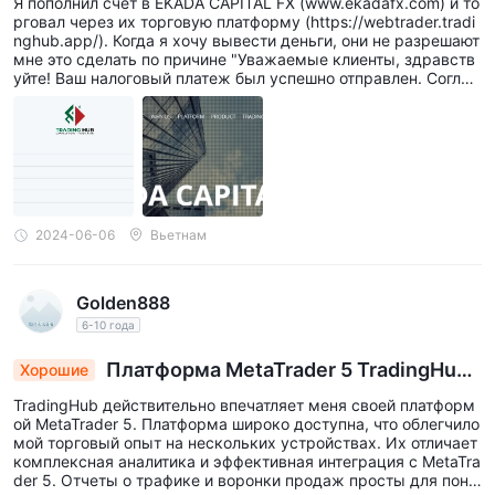
Я пополнил счет в EKADA CAPITAL FX (www.ekadafx.com) и то
рговал через их торговую платформу (https://webtrader.tradi
nghub.app/). Когда я хочу вывести деньги, они не разрешают
мне это сделать по причине "Уважаемые клиенты, здравств
уйте! Ваш налоговый платеж был успешно отправлен. Соглас
но информации от отдела контроля рисков, ваш счет связан
с депозитами других людей, отмыванием денег и другими н
езаконными действиями, и счет был заблокирован. Вам нео
бходимо оплатить 10% депозита на этом счете (USD ... * 10%
= USD ...), которые будут храниться только на вашем счете к
ошелька в качестве проверки безопасности средств. Пожал
уйста, завершите платеж в течение 24 часов, чтобы ваш сче
т мог быть разблокирован и средства могли быть выведен
2024-06-06
Вьетнам
ы". Когда я спросил, почему мой счет связан с отмыванием
денег и другими незаконными действиями, они просто проц
итировали уведомление от КНБР (Комиссии по банковскому
Golden888
регулированию Китая) и потребовали оплатить депозит, боль
ше никаких объяснений.
6-10 года
Платформа MetaTrader 5 TradingHub:
Хорошие
Безупречный опыт торговли и информирован
TradingHub действительно впечатляет меня своей платформ
ный выбор
ой MetaTrader 5. Платформа широко доступна, что облегчило
мой торговый опыт на нескольких устройствах. Их отличает
комплексная аналитика и эффективная интеграция с MetaTra
der 5. Отчеты о трафике и воронки продаж просты для пони