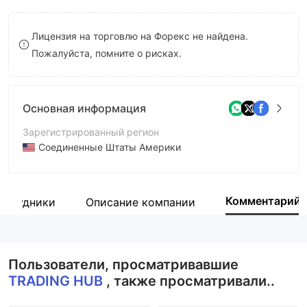
8
Лицензия на торговлю на Форекс не найдена.
9
Пожалуйста, помните о рисках.
Основная информация
Зарегистрированный регион
Соединенные Штаты Америки
Период эксплуатации
2-5 лет
Комментарий
отрудники
Описание компании
Компания
TRADING HUB
Пользователи, просматривавшие
TRADING HUB
, также просматривали..