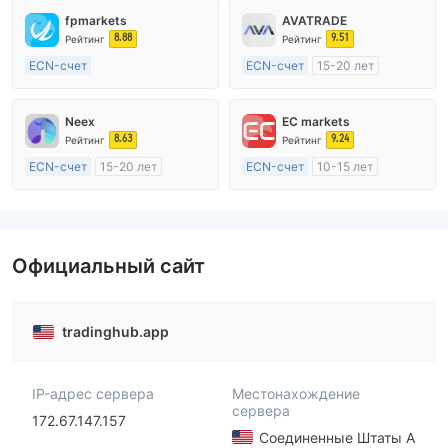
fpmarkets
AVATRADE
8.88
9.51
Рейтинг
Рейтинг
ECN-счет
ECN-счет
15-20 лет
20 лет и более
Регулирование в Австралия
Регулирование в Австралия
Маркет-Мейкинг (MM)
Neex
EC markets
Маркет-Мейкинг (MM)
Основной стандарт MT4
8.63
9.24
Рейтинг
Рейтинг
Основной стандарт MT4
ECN-счет
15-20 лет
ECN-счет
10-15 лет
Регулирование в Австралия
Регулирование в Австралия
Маркет-Мейкинг (MM)
Маркет-Мейкинг (MM)
Основной стандарт MT4
Основной стандарт MT4
Официальный сайт
tradinghub.app
IP-адрес сервера
Местонахождение
сервера
172.67.147.157
Соединенные Штаты А