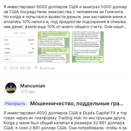
оляет выводить средства
Я инвестировал 8000 долларов США и выиграл 5000 доллар
ов США посредством знакомства с человеком из Гонконга.
Но когда я попытался вывести деньги, они заставили меня з
аплатить 10% налога и, под предлогом подозрения в отмыва
нии денег, взяли еще 10% от моего общего счета. Они нашли
все возможные причины, чтобы не позволить мне снять ден
ьги. Мошенническая платформа
2024-06-08
Вьетнам
Mancunian
3-5 года
Мошенничество, поддельные графи
Раскрыть
ки, присвоение инвестированных денег
Я инвестировал 4000 долларов США в Ekada Capital FX и тор
говал через их платформу Trading Hub по инструкции друга.
Когда у меня был общий капитал в размере 32 891 доллара
США, я снял 2 891 доллар США. Они потребовали, чтобы я за