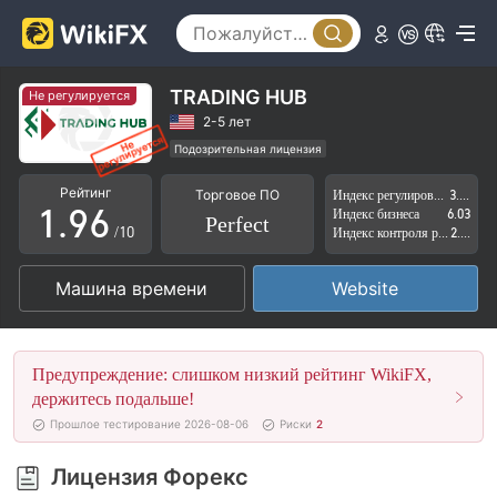
4
1
5
2
6
3
TRADING HUB
Не регулируется
7
4
2-5 лет
Подозрительная лицензия
0
8
5
Самостоятельное изучение
Рейтинг
Торговое ПО
Индекс регулирования
3.32
Регион деятельности подозрителен
1
.
9
6
Индекс бизнеса
6.03
Perfect
Высокие потенциальные риски
/10
Индекс контроля рисков
2.60
2
7
Машина времени
Website
3
8
4
9
Предупреждение: слишком низкий рейтинг WikiFX,
5
держитесь подальше!
Прошлое тестирование 2026-08-06
Риски
2
6
Лицензия Форекс
7