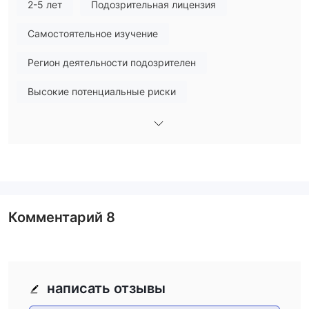
действительных регулирующих лицензий
.
2-5 лет
Подозрительная лицензия
Легитимные финансовые учреждения действуют под
Самостоятельное изучение
надзором признанных регулирующих органов. Кроме того,
его веб-сайт не функционирует
, поэтому трейдеры не
Регион деятельности подозрителен
имеют доступа к информации о своих сделках.
Высокие потенциальные риски
Торговая платформа
Комментарий
8
написать отзывы