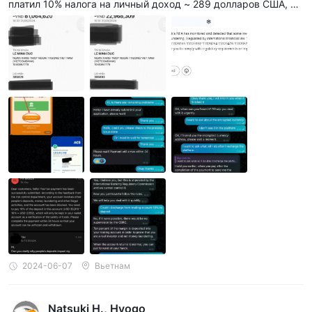
платил 10% налога на личный доход ~ 289 долларов США, я т
оже заплатил, но в конце концов я получил электронное пис
ьмо, в котором говорилось, что мой счет связан с отмывани
ем денег и незаконной деятельностью. Они потребовали, что
бы я внес 10% от текущего капитала (10% * 35 000 = 3 500)
долларов США, иначе мой счет будет заблокирован. Я спрос
ил у них, почему мой счет связан с этой незаконной деятель
ностью, но не получил ясного ответа. Теперь мой счет забло
кирован, и я не могу снять деньги. Я подозреваю, что это мо
шенническая платформа, которая изменяет графики, чтобы
создавать виртуальные прибыли для клиентов, заманивая и
х инвестировать больше денег. Иногда я замечал, что их гра
фик XAUUSD отличается от графиков известных платформ то
лько во время сделки. Это означает, что если я использую и
х сигнал для торговли на другой платформе, я понесу убытк
и. Теперь я не могу вернуть свои инвестированные деньги
(4000 долларов США) и прибыль (~30 000 долларов США - е
сли это реальная прибыль)
2024-06-07
Вьетнам
Natsuki H., Hyogo