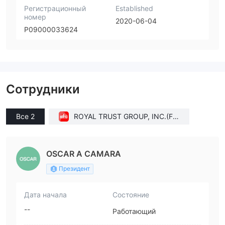
Регистрационный
Established
номер
2020-06-04
P09000033624
Сотрудники
Все 2
ROYAL TRUST GROUP, INC.(Flo
rida (United States))
OSCAR A CAMARA
Президент
Дата начала
Состояние
--
Работающий