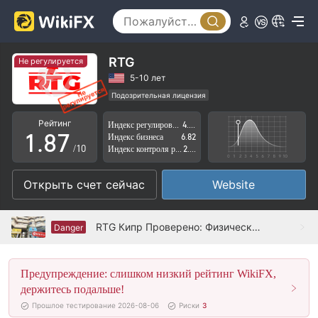
3
2
4
3
5
4
RTG
Не регулируется
6
5
5-10 лет
Подозрительная лицензия
0
7
6
Регион деятельности подозрителен
Рейтинг
Индекс регулирования
4.07
Высокие потенциальные риски
1
.
8
7
Индекс бизнеса
6.82
/10
Индекс контроля рисков
2.31
2
9
8
Открыть счет сейчас
Website
3
9
4
RTG Кипр Проверено: Физическое присутствие не обнаружено
Danger
5
Предупреждение: слишком низкий рейтинг WikiFX,
6
держитесь подальше!
7
Прошлое тестирование 2026-08-06
Риски
3