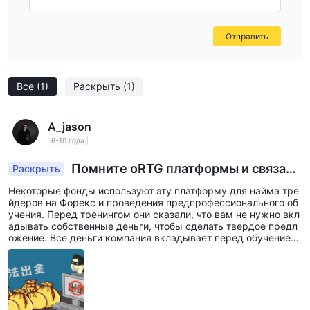
Отправить
Все
(1)
Раскрыть
(1)
A_jason
6-10 года
Помните оRTG платформы и связанн
Раскрыть
ые с ними фонды компаний, которые поглоща
Некоторые фонды используют эту платформу для найма тре
ют фонд убытков клиентов, нанимая трейдеро
йдеров на Форекс и проведения предпрофессионального об
в, во избежание обмана.RTG
учения. Перед тренингом они сказали, что вам не нужно вкл
адывать собственные деньги, чтобы сделать твердое предл
ожение. Все деньги компания вкладывает перед обучением.
После обучения стажеров побуждают выплатить фонды рис
ка перед реальной сделкой. компания заявила, что риск раз
делит сама и студенты, и фактически компания приняла на с
ебя убытки клиентов. Очень сложно попросить их вернуть ф
онд риска, если вы решите прекратить торговлю на полпути.
Платформа должна сообщить, что ей необходимо связаться