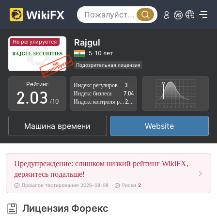
0
Rajgul
Не регулируется
0
1
5-10 лет
Подозрительная лицензия
1
2
Регион деятельности подозрителен
Рейтинг
Индекс регулирования
3.43
Высокие потенциальные риски
2
.
0
3
Индекс бизнеса
7.04
/10
Индекс контроля рисков
2.88
3
1
4
Машина времени
Website
4
2
5
5
3
6
Предупреждение: слишком низкий рейтинг WikiFX,
6
4
7
держитесь подальше!
Прошлое тестирование 2026-08-08
Риски
2
7
5
8
Лицензия Форекс
8
6
9