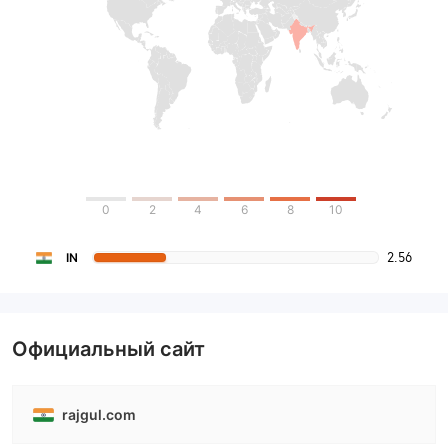
0
2
4
6
8
10
2.56
IN
Официальный сайт
rajgul.com