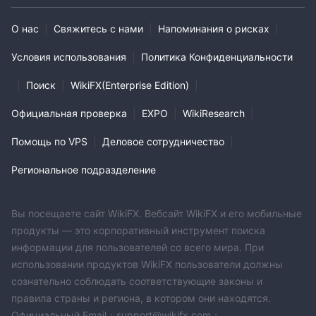
О нас
|
Свяжитесь с нами
|
Напоминания о рисках
|
Условия использования
|
Политика Конфиденциальности
|
Поиск
|
WikiFX(Enterprise Edition)
|
Официальная проверка
|
EXPO
|
WikiResearch
|
Помощь по VPS
|
Деловое сотрудничество
|
Региональное подразделение
Вы посещаете сайт WikiFX. Вебсайт WikiFX и его мобильные
продукты — это корпоративный инструмент поиска
информации для пользователей со всего мира. При
использовании продуктов WikiFX пользователи должны
сознательно соблюдать соответствующие законы и
правила страны и региона, в котором они находятся.
Официальный Email：support@wikifx.com；