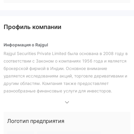
Профиль компании
Информация о Rajgul
Rajgul Securities Private Limited была основана в 2008 году в
соответствии с Законом о компаниях 1956 года и является
брокерской фирмой в Индии. Основное внимание
уделяется исследованиям акций, торговле деривативами и
другим областям. Компания также предоставляет
разнообразные финансовые услуги для инвесторов.
Плюсы и минусы
Является ли Rajgul Легальной?
не регулируется
Rajgul Securities
и не предоставляет
соответствующих лицензий. Пожалуйста, будьте
Логотип предприятия
внимательны к рискам!