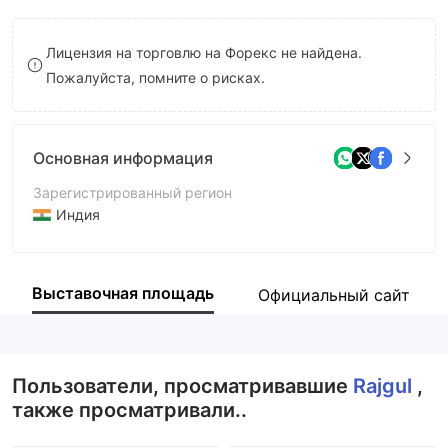
9
7
Лицензия на торговлю на Форекс не найдена.
8
Пожалуйста, помните о рисках.
9
Основная информация
Зарегистрированный регион
Индия
Период эксплуатации
5-10 лет
Выставочная площадь
Официальный сайт
Компания
Rajgul Securities Private Limited
Пользователи, просматривавшие
Rajgul
,
также просматривали..