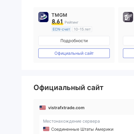
TMGM
8.61
Рейтинг
ECN-счет
10-15 лет
Регулирование в Австралия
Подробности
Маркет-Мейкинг (MM)
Основной стандарт MT4
Официальный сайт
Официальный сайт
vistrafxtrade.com
Местонахождение сервера
Соединенные Штаты Америки