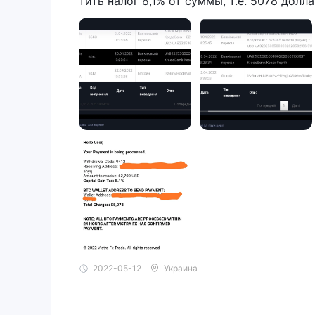
тить налог 8,1% от суммы, т.е. 5078 дол
2022-05-12
Украина