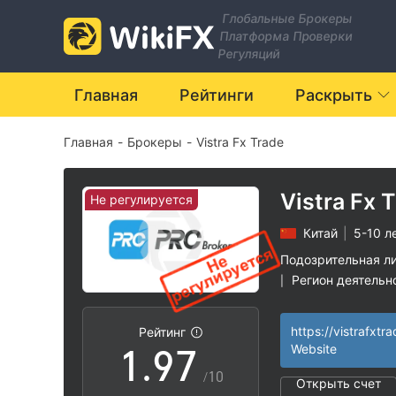
2
0
Глобальные Брокеры
Платформа Проверки
3
1
Регуляций
4
2
Главная
Рейтинги
Раскрыть
Главная
-
Брокеры
-
Vistra Fx Trade
5
3
6
4
Vistra Fx 
Не регулируется
Китай
|
5-10 л
7
5
Подозрительная л
Регион деятельн
|
0
8
6
Высокие потенц
|
https://vistrafxtr
Рейтинг
1
.
9
7
Website
/10
Открыть счет