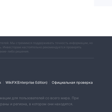
вателей. Мы стремимся поддерживать точность информации, но
ть. Инвесторам настоятельно рекомендуется проверять
акие-либо решения.
|
|
к
WikiFX(Enterprise Edition)
Официальная проверка
мации для пользователей со всего мира. При
аны и региона, в котором они находятся.