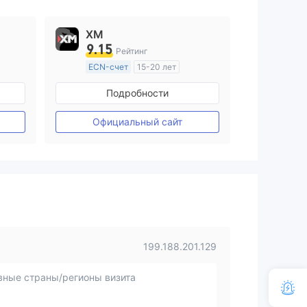
XM
9.15
Рейтинг
ECN-счет
15-20 лет
ия
Регулирование в Австралия
Подробности
Маркет-Мейкинг (MM)
Основной стандарт MT4
Официальный сайт
199.188.201.129
вные страны/регионы визита