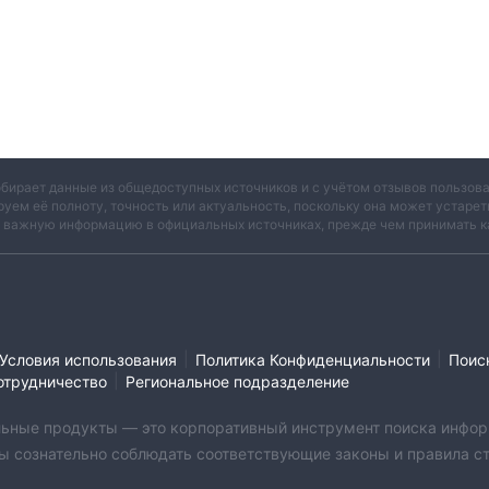
обирает данные из общедоступных источников и с учётом отзывов пользо
руем её полноту, точность или актуальность, поскольку она может устаре
и важную информацию в официальных источниках, прежде чем принимать к
|
|
Условия использования
Политика Конфиденциальности
Поис
|
отрудничество
Региональное подразделение
бильные продукты — это корпоративный инструмент поиска инфор
ы сознательно соблюдать соответствующие законы и правила стр