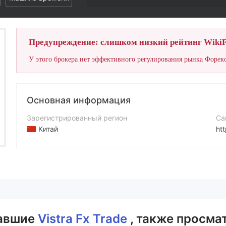
Предупреждение: слишком низкий рейтинг WikiF
У этого брокера нет эффективного регулирования рынка Форекс
Основная информация
Зарегистрированный регион
Са
Китай
htt
Период эксплуатации
Q
5-10 лет
26
Компания
Vistra Fx Trade
вавшие
Vistra Fx Trade
, также просма