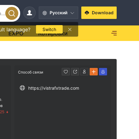
Pусский
Download
ult language?
Switch
EXPO
Котировки
Способ связи
https://vistrafxtrade.com
р.
ов
.25