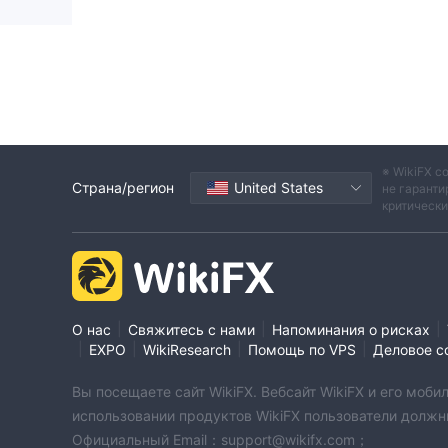
※ WikiFX с
Страна/регион
United States
не гаранти
критическ
|
|
|
О нас
Свяжитесь с нами
Напоминания о рисках
|
|
|
|
EXPO
WikiResearch
Помощь по VPS
Деловое с
Вы посещаете сайт WikiFX. Вебсайт WikiFX и его мо
использовании продуктов WikiFX пользователи должн
Официальный Email：support@wikifx.com；