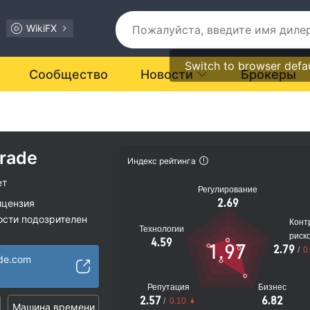
WikiFX
Switch to browser defa
Сообщество
Новости
Брокеры
Trade
Индекс рейтинга
ет
Регулирование
2.69
ицензия
ости подозрителен
Конт
Технологии
иальные риски
риск
4.59
1.97
2.79
/
0
ade.com
Репутация
Бизнес
2.57
6.82
/
0.10
Машина времени