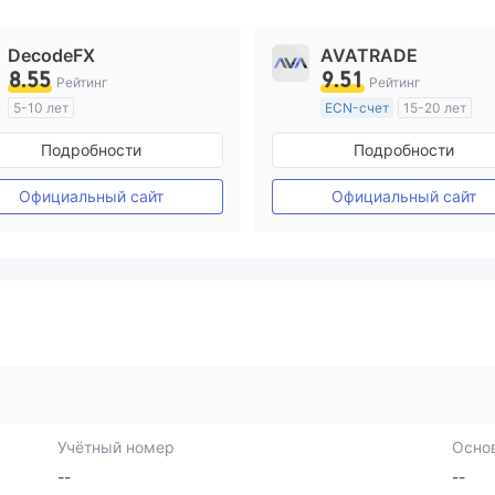
DecodeFX
AVATRADE
8.55
9.51
Рейтинг
Рейтинг
5-10 лет
ECN-счет
15-20 лет
Регулирование в Австралия
Регулирование в Австрал
Подробности
Подробности
Маркет-Мейкинг (MM)
Маркет-Мейкинг (MM)
Основной стандарт MT4
Основной стандарт MT4
Официальный сайт
Официальный сайт
Учётный номер
Осно
--
--