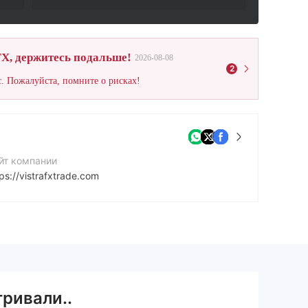
X, держитесь подальше!
2026-08-08
2
. Пожалуйста, помните о рисках!
йт компании
ps://vistrafxtrade.com
Q
50960443
тривали..