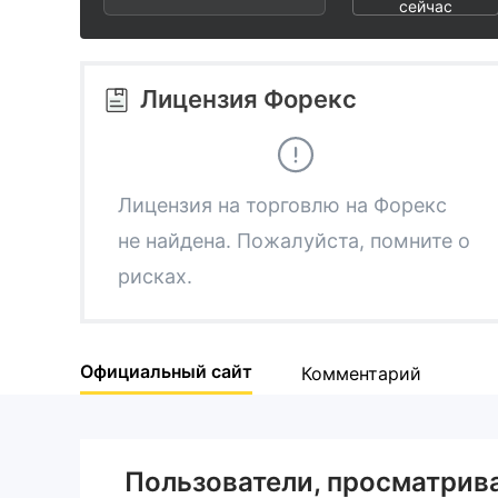
2
8
сейчас
3
9
Лицензия Форекс
4
5
Лицензия на торговлю на Форекс
не найдена. Пожалуйста, помните о
6
рисках.
7
Официальный сайт
Комментарий
8
9
Пользователи, просматри