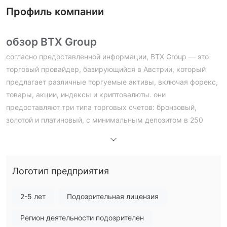
Профиль компании
обзор BTX Group
согласно предоставленной информации, BTX Group — это
торговый провайдер, базирующийся в Австрии, который
предлагает различные торгуемые активы, включая форекс,
товары, акции, индексы и криптовалюты. они
предоставляют три типа торговых счетов: бронзовый,
золотой и платиновый, с минимальным депозитом в 250
долларов. максимальное кредитное плечо, предлагаемое
BTX Group составляет до 1:200, и они рекламируют
конкурентоспособные спреды, начиная с 0,7 пункта. BTX
Логотип предприятия
Group работает с торговой веб-платформой и принимает
кредитные карты, банковские переводы и оплату
депозитов.
2-5 лет
Подозрительная лицензия
однако важно отметить, что BTX Group считается
Регион деятельности подозрителен
мошенничеством, и при работе с ними следует проявлять