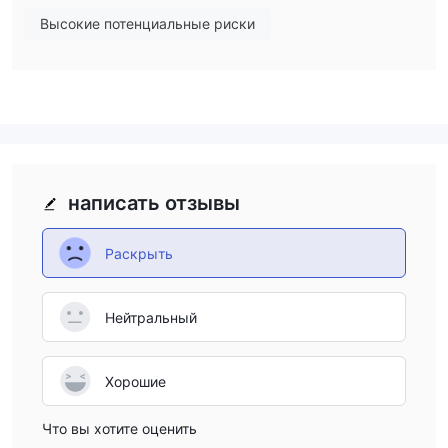
осторожность. торговля с нелицензированным брокером,
Высокие потенциальные риски
например BTX Group несет неотъемлемые риски и
вызывает опасения относительно безопасности и
сохранности средств. Регулируемые и авторитетные
брокеры должны иметь приоритет для более безопасной
торговли, поскольку они придерживаются отраслевых
стандартов и обеспечивают нормативный надзор.
рекомендуется выбирать брокеров, имеющих лицензию
написать отзывы
признанных регулирующих органов и предлагающих
прозрачные и надежные условия торговли.
Раскрыть
BTX Groupпредлагает различные торговые инструменты,
включая форекс, сырьевые товары, акции, индексы и
криптовалюты. клиенты могут участвовать в торговле
Нейтральный
валютными парами, торговать физическими товарами,
инвестировать в отдельные акции, спекулировать на
Хорошие
рыночных показателях и пользоваться преимуществами
движения цен на криптовалюту. однако крайне важно
Что вы хотите оценить
учитывать легитимность и надежность брокера, прежде