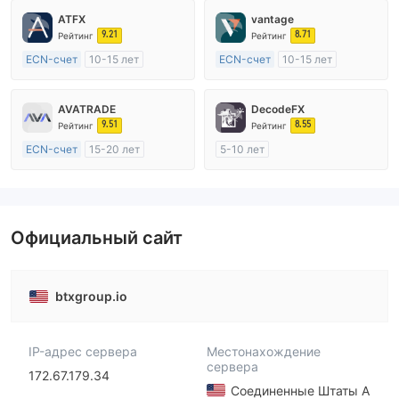
ATFX
vantage
9.21
8.71
Рейтинг
Рейтинг
ECN-счет
10-15 лет
ECN-счет
10-15 лет
Регулирование в Австралия
Регулирование в Австралия
Маркет-Мейкинг (MM)
Маркет-Мейкинг (MM)
AVATRADE
DecodeFX
Основной стандарт MT4
Основной стандарт MT4
9.51
8.55
Рейтинг
Рейтинг
ECN-счет
15-20 лет
5-10 лет
Регулирование в Австралия
Регулирование в Австралия
Маркет-Мейкинг (MM)
Маркет-Мейкинг (MM)
Основной стандарт MT4
Основной стандарт MT4
Официальный сайт
btxgroup.io
IP-адрес сервера
Местонахождение
сервера
172.67.179.34
Соединенные Штаты А