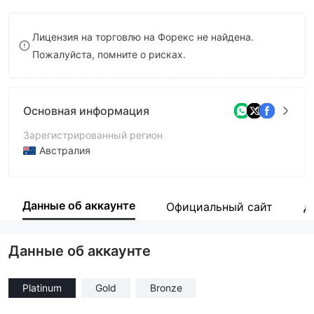
8
Лицензия на торговлю на Форекс не найдена.
9
Пожалуйста, помните о рисках.
Основная информация
Зарегистрированный регион
Австралия
Период эксплуатации
2-5 лет
Данные об аккаунте
Официальный сайт
Д
Компания
BTX Group
Данные об аккаунте
Platinum
Gold
Bronze