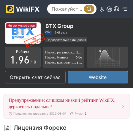
4
1
5
2
6
3
BTX Group
Не регулируется
7
4
2-5 лет
Подозрительная лицензия
0
8
5
Регион деятельности подозрителен
Рейтинг
Индекс регулирования
2.74
Высокие потенциальные риски
1
.
9
6
Индекс бизнеса
6.06
/10
Индекс контроля рисков
2.76
2
7
Открыть счет сейчас
Website
3
8
4
9
Предупреждение: слишком низкий рейтинг WikiFX,
5
держитесь подальше!
Прошлое тестирование 2026-08-07
Риски
2
6
Лицензия Форекс
7