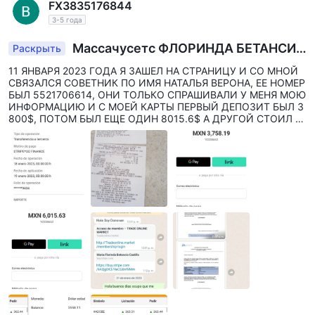
FX3835176844
3-5 года
Массачусетс ФЛОРИНДА БЕТАНСИО
Раскрыть
КАСТИЛЬО
11 ЯНВАРЯ 2023 ГОДА Я ЗАШЕЛ НА СТРАНИЦУ И СО МНОЙ
СВЯЗАЛСЯ СОВЕТНИК ПО ИМЯ НАТАЛЬЯ ВЕРОНА, ЕЕ НОМЕР
БЫЛ 5521706614, ОНИ ТОЛЬКО СПРАШИВАЛИ У МЕНЯ МОЮ
ИНФОРМАЦИЮ И С МОЕЙ КАРТЫ ПЕРВЫЙ ДЕПОЗИТ БЫЛ 3
800$, ПОТОМ БЫЛ ЕЩЕ ОДИН 8015.6$ А ДРУГОЙ СТОИЛ 3
756 долларов. НО ПОСЛЕ ВСЕХ ЭТИХ С МОЕЙ КАРТЫ СНЯЛ
И 9454,93 ДОЛЛАРА И 3775,26 ДОЛЛАРА. КОГДА ОНИ СНЯ
ЛИ ЭТИ СУММЫ С МОЕЙ КАРТЫ БЕЗ МОЕГО СОГЛАСИЯ, Я Х
ОТЕЛА СВЯЗАТЬСЯ С НИМИ, НО ОНИ НЕ ОТВЕТИЛИ И ПОЗ
ЖЕ ОНИ СВЯЗАЛИСЬ СО МНОЙ, ПОТОМУ ЧТО Я СКАЗАЛ ИМ
В СООБЩЕНИИ, ЧТО ОБЪЯВЛЮ НА НИХ КАК ВОРОВ И МОШ
ЕННИКОВ. ОНИ СКАЗАЛИ МНЕ, ЧТО Я ДОЛЖЕН ВЗЯТЬ СТРА
ХОВКУ, ЧТОБЫ ВОЗВРАТИТЬ СВОИ ДЕНЬГИ, НО Я НЕ ПОВЕР
ИЛ ИМ, ПОТОМУ ЧТО ОНИ ХОТЕЛИ ЕЩЕ ОДИН ДЕПОЗИТ П
ОЧТИ 7000 ПЕСО, И ОНИ УЖЕ ЗАбрали ВСЕ МОИ ДЕНЬГИ. О
НИ СОЗДАЛИ ТЕАТР, ПОТОМУ ЧТО ПЕРЕДАЛИ МЕНЯ ДРУГИ
М ЛЮДЯМ, КОТОРЫЕ СКАЗАЛИ, ПОДДЕРЖАТ МЕНЯ. В НАЧА
ЛЕ Я СМОГ ВОЙТИ НА ПЛАТФОРМУ, НО ТЕПЕРЬ Я НЕ МОГУ,
И КОГДА Я ПОПЫТАЮСЬ, Я ПОЛУЧАЮ ОШИБКУ ИЛИ ЧТО ЕЕ
НЕ СУЩЕСТВУЕТ.