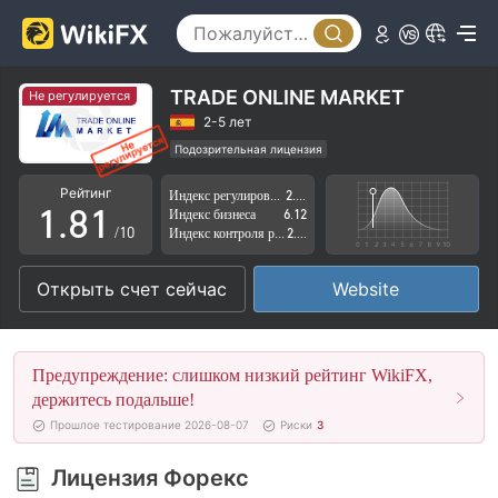
3
4
5
TRADE ONLINE MARKET
Не регулируется
6
2-5 лет
Подозрительная лицензия
0
7
0
Регион деятельности подозрителен
Рейтинг
Индекс регулирования
2.24
Высокие потенциальные риски
1
.
8
1
Индекс бизнеса
6.12
/10
Индекс контроля рисков
2.34
2
9
2
Открыть счет сейчас
Website
3
3
4
4
Предупреждение: слишком низкий рейтинг WikiFX,
5
5
держитесь подальше!
Прошлое тестирование 2026-08-07
Риски
3
6
6
Лицензия Форекс
7
7