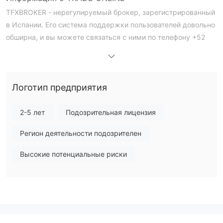
TFXBROKER - нерегулируемый брокер, зарегистрированный
в Испании. Его система поддержки пользователей довольно
обширна, и вы можете связаться с ними по телефону +52
552 170 6614. Они также поддерживают круглосуточный
онлайн-чат. Однако будьте осторожны при выборе
нерегулируемых трейдеров.
Логотип предприятия
Является ли TRADE ONLINE законным?
не регулируется никаким
TRADE ONLINE
2-5 лет
Подозрительная лицензия
официальным органом
. Более того, несколько
Регион деятельности подозрителен
не позволяет
пользователей заявили, что TRADE ONLINE
им снять средства
. Риск торговли на таких
Высокие потенциальные риски
нерегулируемых платформах чрезвычайно высок.
Пожалуйста, будьте осторожны и рекомендуется избегать
выбора этого трейдера.
Недостатки TRADE ONLINE
Недоступный веб-сайт