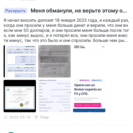
Меня обманули, не верьте этому онл
Раскрыть
айн-трейдеру Market
Я начал вносить депозит 18 января 2023 года, и каждый раз,
когда они просили у меня больше денег и верили, что они вн
если мне 50 долларов, и они просили меня больше после тог
о, как минус вырос, и я потерял все, они просили меня внес
ти минус, так что это было и они спросили. больше чем рыно
чный пол деньги и что я должен поставить вывести после то
го как аналитик положил деньги которые я должен поставит
ь и я поставил все даром q devisa что мой банк это отвергае
т все это ложь до сих пор мне не возвращают и не отвечают
меня и будьте осторожны, они говорят, что если бы я был мо
шенником, я бы не ответил вам, они хорошо с вами разговар
ивают.
2023-05-10
Перу