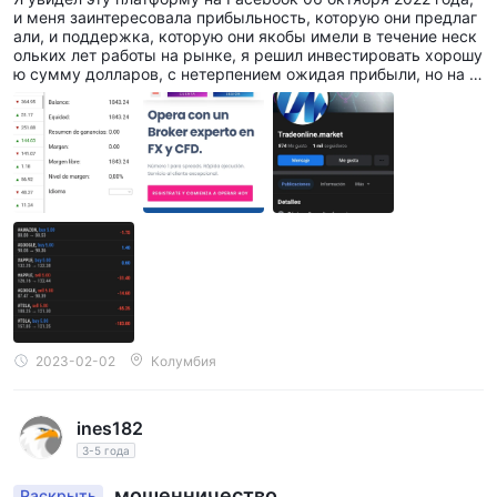
и меня заинтересовала прибыльность, которую они предлаг
али, и поддержка, которую они якобы имели в течение неск
ольких лет работы на рынке, я решил инвестировать хорошу
ю сумму долларов, с нетерпением ожидая прибыли, но на д
анный момент я не получил ни одного песо прибыли и на дан
ный момент уже несколько дней пытаюсь вывести но это не
возможно, всегда есть предлог что для выплаты мне надо в
ложить больше долларов якобы отрицательного что осталис
ь со счета, который я закрыл ранее в этом году, последнее,
что они предупредили меня, было то, что, если я не инвести
рую стоимость негативов, мой счет будет продан с аукцион
а.
2023-02-02
Колумбия
ines182
3-5 года
мошенничество
Раскрыть