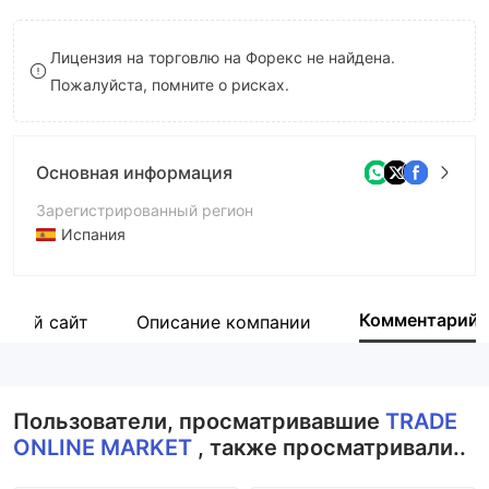
8
8
Лицензия на торговлю на Форекс не найдена.
9
9
Пожалуйста, помните о рисках.
Основная информация
Зарегистрированный регион
Испания
Период эксплуатации
2-5 лет
Комментарий
ьный сайт
Описание компании
Компания
TRADE ONLINE MARKET
Пользователи, просматривавшие
TRADE
ONLINE MARKET
, также просматривали..