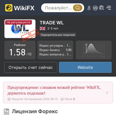
0
3
1
4
2
5
TRADE WL
Не регулируется
3
6
2-5 лет
Подозрительная лицензия
0
4
7
Регион деятельности подозрителен
Рейтинг
Индекс регулирования
1.59
Высокие потенциальные риски
1
.
5
8
Индекс бизнеса
5.85
/10
Индекс контроля рисков
1.67
2
6
9
Открыть счет сейчас
Website
3
7
4
8
Предупреждение: слишком низкий рейтинг WikiFX,
5
9
держитесь подальше!
Прошлое тестирование 2026-08-10
Риски
2
6
Лицензия Форекс
7