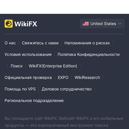
United States
О нас
|
Свяжитесь с нами
|
Напоминания о рисках
|
Условия использования
|
Политика Конфиденциальности
|
Поиск
|
WikiFX(Enterprise Edition)
|
Официальная проверка
|
EXPO
|
WikiResearch
|
Помощь по VPS
|
Деловое сотрудничество
|
Региональное подразделение
Вы посещаете сайт WikiFX. Вебсайт WikiFX и его мобильные
продукты — это корпоративный инструмент поиска