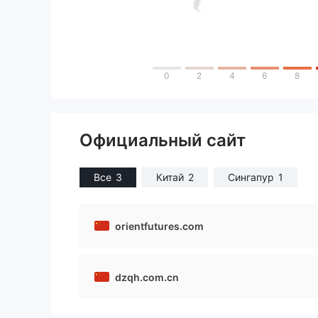
0
2
4
6
8
Официальный сайт
Все
3
Китай
2
Сингапур
1
orientfutures.com
dzqh.com.cn