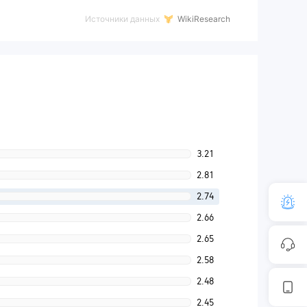
Источники данных
WikiResearch
3.21
2.81
2.74
2.66
2.65
2.58
2.48
2.45