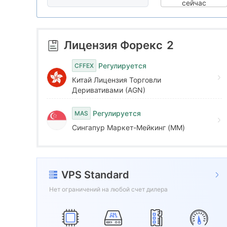
8
3
1
сейчас
9
4
2
Лицензия Форекс
2
5
3
Регулируется
CFFEX
Китай Лицензия Торговли
6
4
Деривативами (AGN)
Регулируется
MAS
7
5
Сингапур Маркет-Мейкинг (MM)
8
6
VPS Standard
9
7
Нет ограничений на любой счет дилера
8