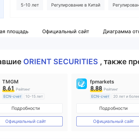
Сотрудник компании
5-10 лет
Регулирование в Китай
Регулирован
--
Лицензия Торговли Деривативами (AGN)
Маркет-
ая площадь
Официальный сайт
Диаграмма от
Регион деятельности подозрителен
Средние поте
вавшие
ORIENT SECURITIES
, также п
TMGM
fpmarkets
8.61
8.88
Рейтинг
Рейтинг
ECN-счет
10-15 лет
ECN-счет
20 лет и боле
Регулирование в Австралия
Регулирование в Австрал
Подробности
Подробности
Маркет-Мейкинг (MM)
Маркет-Мейкинг (MM)
Основной стандарт MT4
Основной стандарт MT4
Официальный сайт
Официальный сайт