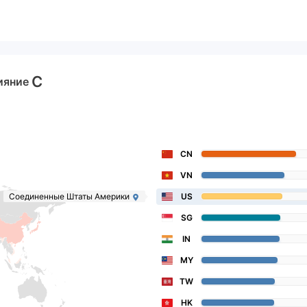
C
ияние
CN
VN
Соединенные Штаты Америки
US
SG
IN
MY
TW
HK