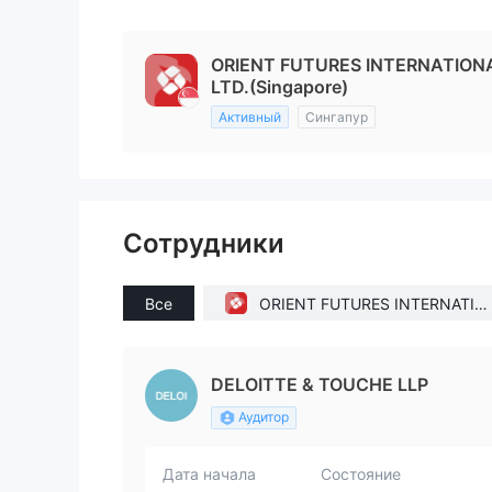
ORIENT FUTURES INTERNATIONA
LTD.(Singapore)
Активный
Сингапур
Сотрудники
Все
ORIENT FUTURES INTERNATIO
NAL (SINGAPORE) PTE. LTD.(Si
ngapore)
DELOITTE & TOUCHE LLP
Аудитор
Дата начала
Состояние