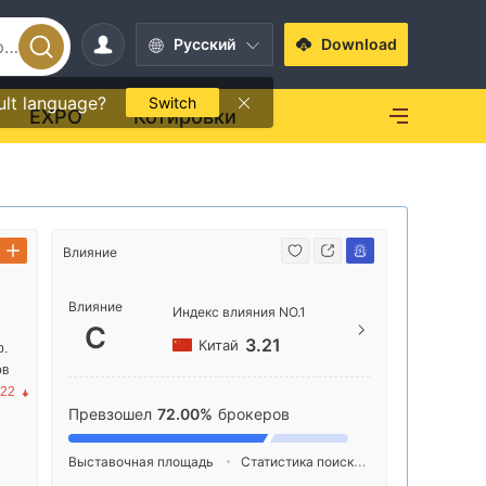
Pусский
Download
ult language?
Switch
EXPO
Котировки
Влияние
Способ свя
Влияние
https
Индекс влияния NO.1
C
ex.xh
3.21
Китай
р.
上海市
ов
11、1
.22
3101-
Превзошел
72.00%
брокеров
Выставочная площадь
Статистика поиска
Реклама
Ин