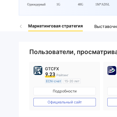
Одноядерный
1G
40G
1M*ADSL
9
Маркетинговая стратегия
Выставочн
Пользователи, просматри
GTCFX
9.23
Рейтинг
ECN-счет
15-20 лет
Регулирование в Соединенное Королевство
Подробности
Маркет-Мейкинг (MM)
Основной стандарт MT4
Официальный сайт