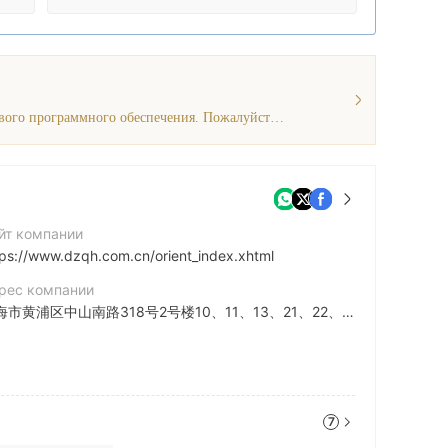
Текущая информация показывает, что у этого брокера нет торгового программного обеспечения. Пожалуйста, будьте осторожны!
йт компании
tps://www.dzqh.com.cn/orient_index.xhtml
рес компании
上海市黄浦区中山南路318号2号楼10、11、13、21、22、29、33-35、39层，3101-3103室
7