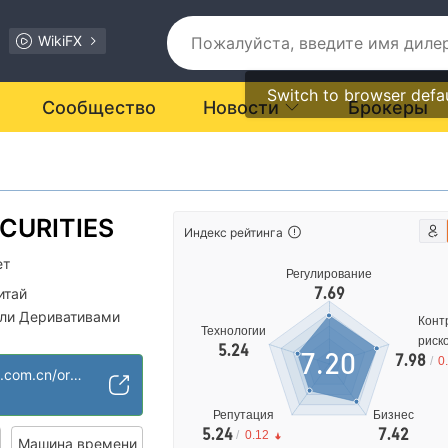
WikiFX
Switch to browser defa
Сообщество
Новости
Брокеры
CURITIES
Индекс рейтинга
ет
Регулирование
7.69
итай
вли Деривативами
Конт
Технологии
риск
5.24
7.20
7.98
ости подозрителен
/
0
https://www.dzqh.com.cn/orient_index.xhtml
иальные риски
Репутация
Бизнес
5.24
7.42
/
0.12
Машина времени