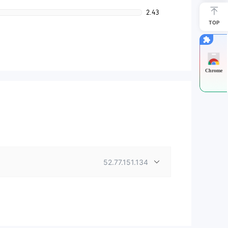
2.43
TOP
Chrome
52.77.151.134