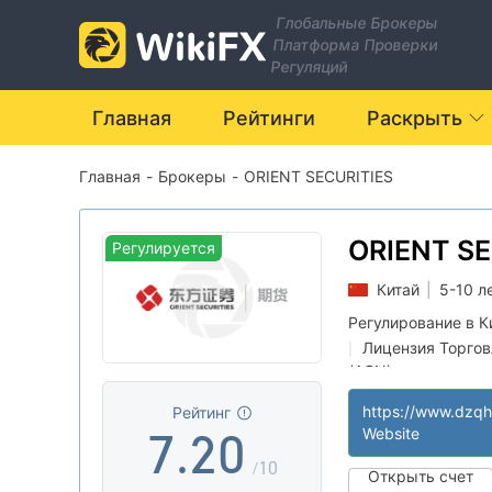
0
Глобальные Брокеры
Платформа Проверки
1
Регуляций
2
Главная
Рейтинги
Раскрыть
Главная
-
Брокеры
-
ORIENT SECURITIES
3
4
ORIENT SE
Регулируется
Китай
|
5-10 л
5
0
Регулирование в К
Лицензия Торго
|
6
1
(AGN)
Регион деятельн
|
Рейтинг
Средние потенц
|
7
.
2
0
Website
/10
Открыть счет