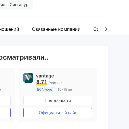
ие в Сингапур
Мейкинг (MM)
ношений
Связанные компании
Сотрудники
нциальные риски
росматривали..
vantage
8.71
Рейтинг
е
ECN-счет
10-15 лет
ия
Регулирование в Австралия
Подробности
Маркет-Мейкинг (MM)
Основной стандарт MT4
Официальный сайт