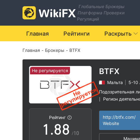
1
1
Глобальные Брокеры
Платформа Проверки
2
2
Регуляций
3
3
Главная
Рейтинги
Раскрыть
Главная
-
Брокеры
-
BTFX
4
4
5
5
BTFX
Не регулируется
Мальта
|
5-10 
6
6
Подозрительная л
Регион деятельн
|
0
7
7
Высокие потенц
|
http://btfx.com/
Рейтинг
1
.
8
8
Website
/10
Машина