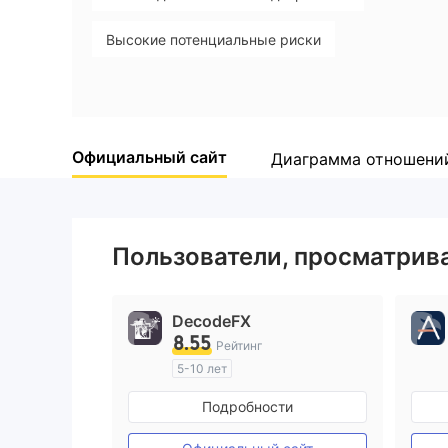
Высокие потенциальные риски
Официальный сайт
Диаграмма отношени
Пользователи, просматри
DecodeFX
8.55
Рейтинг
5-10 лет
Регулирование в Австралия
Подробности
Маркет-Мейкинг (MM)
Основной стандарт MT4