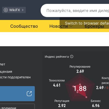
WikiFX
Switch to browser defa
Сообщество
Новости
Брокеры
Индекс рейтинга
лет
Регулирование
2.69
ицензия
ости подозрителен
Конт
Технологии
иальные риски
риск
4.61
1.88
2.49
/
0
Репутация
Бизнес
2.92
6.96
 времени