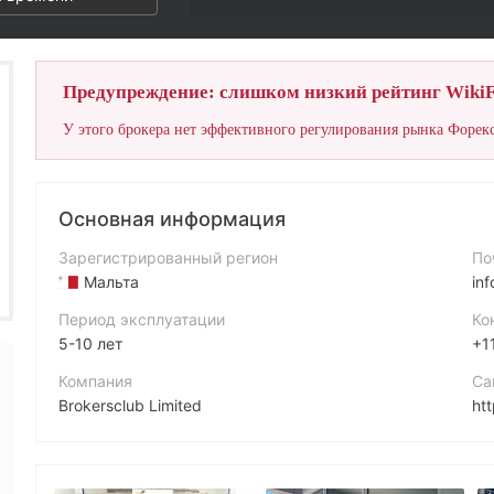
Предупреждение: слишком низкий рейтинг WikiF
У этого брокера нет эффективного регулирования рынка Форекс
Основная информация
Зарегистрированный регион
По
Мальта
in
Период эксплуатации
Ко
5-10 лет
+1
Компания
Са
Brokersclub Limited
htt
Аббревиатура
Ад
BTFX