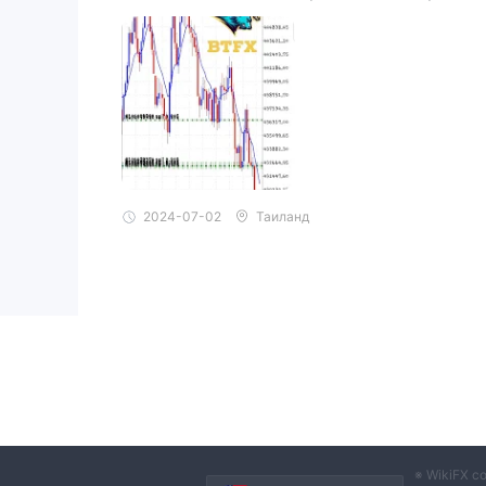
2024-07-02
Таиланд
※ WikiFX с