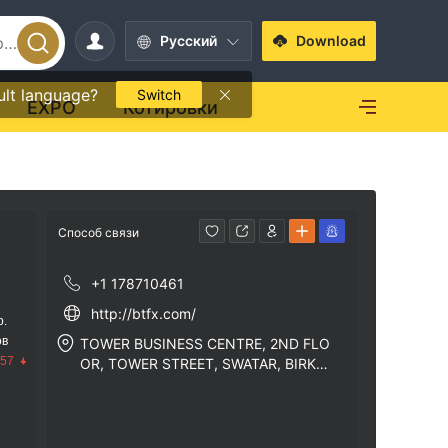
Pусский
Download
ult language?
Switch
EXPO
Котировки
Способ связи
+1 178710461
http://btfx.com/
р.
ов
TOWER BUSINESS CENTRE, 2ND FLO
.57
OR, TOWER STREET, SWATAR, BIRKIR
KARA MALTA BKR4013