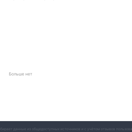
Больше нет
обирает данные из общедоступных источников и с учётом отзывов пользо