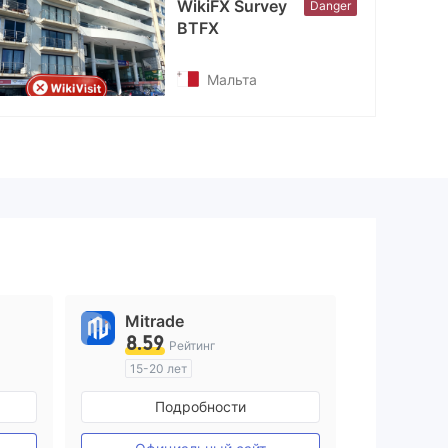
WikiFX Survey
Danger
BTFX
Мальта
Mitrade
8.59
Рейтинг
15-20 лет
ия
Регулирование в Австралия
Подробности
Маркет-Мейкинг (MM)
Самостоятельное изучение