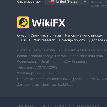
Страна/регион
United States
не гаранти
критическ
|
|
|
О нас
Свяжитесь с нами
Напоминания о рисках
|
|
|
|
EXPO
WikiResearch
Помощь по VPS
Деловое с
Вы посещаете сайт WikiFX. Вебсайт WikiFX и его мо
использовании продуктов WikiFX пользователи должн
Официальный Email：support@wikifx.com；
Telegram：77075512308
Whatsapp：77075512308
Насчет исправления неверной информаций, таких как
Для рекламы：business@wikifx.com
Trading Pro
QCG
SDstar FX
Billion Markets