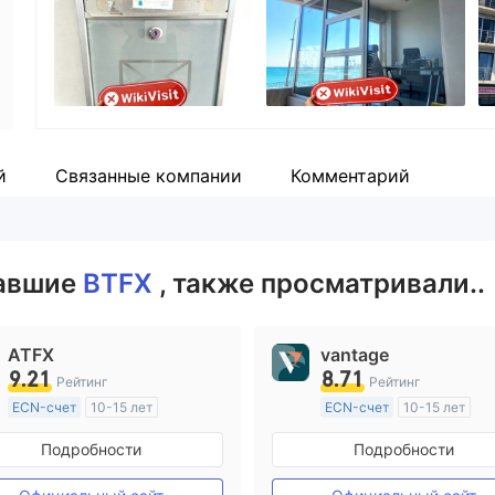
Сотрудник компании
--
й
Связанные компании
Комментарий
вавшие
BTFX
, также просматривали..
ATFX
vantage
9.21
8.71
Рейтинг
Рейтинг
ECN-счет
10-15 лет
ECN-счет
10-15 лет
Регулирование в Австралия
Регулирование в Австрал
Подробности
Подробности
Маркет-Мейкинг (MM)
Маркет-Мейкинг (MM)
Основной стандарт MT4
Основной стандарт MT4