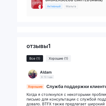
Активный
Мальта
отзывы
1
Все
(1)
Хорошие
(1)
Aldam
6-10 года
Служба поддержки клиентов
Хорошие
Когда я столкнулся с некоторыми пробле
письмо для консультации с службой подд
довало. BTFX также предлагает широкий