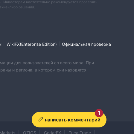
ть. Инвесторам настоятельно рекомендуется проверять
акие-либо решения.
|
|
к
WikiFX(Enterprise Edition)
Официальная проверка
мации для пользователей со всего мира. При
аны и региона, в котором они находятся.
1
написать комментарий
Markets
OZIOS
CedarFX
Tuca Trade