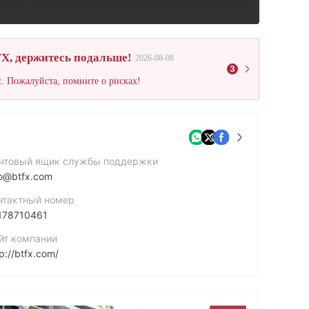
X, держитесь подальше!
2026-08-08
3
. Пожалуйста, помните о рисках!
чтовый ящик службы поддержки
fo@btfx.com
нтактный номер
178710461
йт компании
p://btfx.com/
рес компании
TOWER BUSINESS CENTRE, 2ND FLOOR, TOWER STREET, SWATAR, BIRKIRKARA MALTA BKR4013