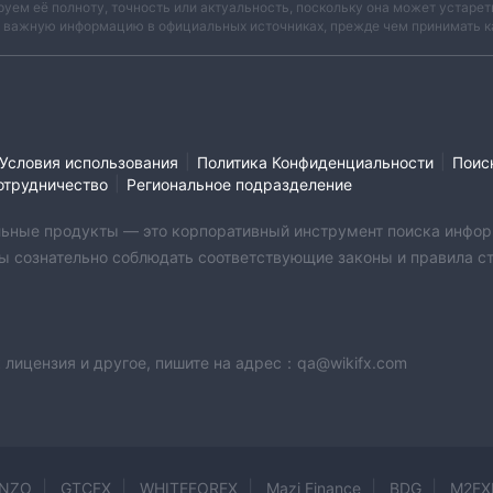
руем её полноту, точность или актуальность, поскольку она может устаре
и важную информацию в официальных источниках, прежде чем принимать к
|
|
Условия использования
Политика Конфиденциальности
Поис
|
отрудничество
Региональное подразделение
бильные продукты — это корпоративный инструмент поиска инфор
ы сознательно соблюдать соответствующие законы и правила стр
 лицензия и другое, пишите на адрес：qa@wikifx.com
INZO
GTCFX
WHITEFOREX
Mazi Finance
BDG
M2FX