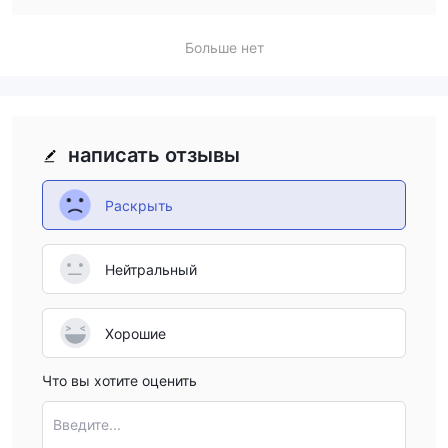
investment trust products, its FSA regulation ensures that
Maruchika complies with local laws and offers a secure
Больше нет
environment for its clients within Japan.
написать отзывы
Раскрыть
Нейтральный
Хорошие
Что вы хотите оценить
Введите...