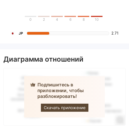
0
2
4
6
8
10
2.71
JP
Диаграмма отношений
Подпишитесь в
приложении, чтобы
разблокировать!
MARUCHIKA
Скачать приложение