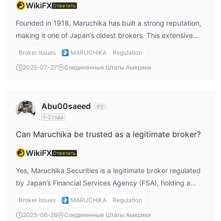
WikiFX
Ответить
Founded in 1918, Maruchika has built a strong reputation,
making it one of Japan’s oldest brokers. This extensive
experience in the financial sector offers clients stability
Broker Issues
MARUCHIKA
Regulation
and trust. Maruchika is regulated by the Financial Services
2025-07-27
Соединенные Штаты Америки
Agency (FSA), which ensures compliance with local
financial regulations and offers protection for investors.
The company focuses on specialized services within
Abu00saeed
Japan, especially in securities and investment trusts,
1-2 года
which could be an attractive option for clients seeking
Can Maruchika be trusted as a legitimate broker?
localized investment solutions.
WikiFX
Ответить
Yes, Maruchika Securities is a legitimate broker regulated
by Japan’s Financial Services Agency (FSA), holding a
Retail Forex License. With over a century of operation, the
Broker Issues
MARUCHIKA
Regulation
company has built a trusted reputation in Japan’s financial
2025-06-26
Соединенные Штаты Америки
market. Although it primarily offers securities and