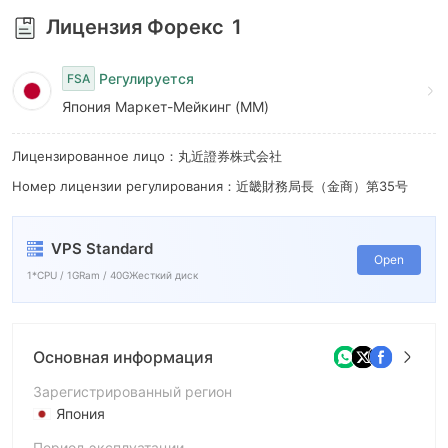
9
Лицензия Форекс
1
Регулируется
FSA
Япония Маркет-Мейкинг (MM)
Лицензированное лицо：丸近證券株式会社
Номер лицензии регулирования：近畿財務局長（金商）第35号
VPS Standard
Open
1*CPU / 1GRam / 40GЖесткий диск
Основная информация
Зарегистрированный регион
Япония
Период эксплуатации