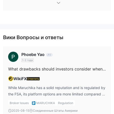
лиц, так и для институциональных клиентов.
Сборы MARUCHIKA
Сборы за инвестиционные товары Maruchika Securities в
основном соответствуют общепринятым в Японии. Они
взимают обычные сборы за покупку, управление и
Вики Вопросы и ответы
погашение активов, хотя предоставляют скидки на крупные
инвестиции.
Phoebe Yao
1-2 года
What drawbacks should investors consider when using Maruchika?
WikiFX
Ответить
While Maruchika has a solid reputation and is regulated by
the FSA, its platform options are more limited compared to
larger global brokers. Unlike brokers that offer popular
Broker Issues
MARUCHIKA
Regulation
trading platforms like MT4 or MT5, Maruchika’s online
2025-08-15
Соединенные Штаты Америки
platform options are restricted, which may deter traders