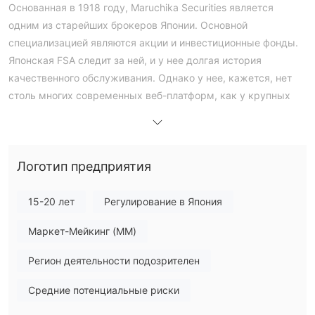
Основанная в 1918 году, Maruchika Securities является
одним из старейших брокеров Японии. Основной
специализацией являются акции и инвестиционные фонды.
Японская FSA следит за ней, и у нее долгая история
качественного обслуживания. Однако у нее, кажется, нет
столь многих современных веб-платформ, как у крупных
мировых брокеров.
Плюсы и минусы
Является ли MARUCHIKA законным?
регулируемое
Да, MARUCHIKA (MARUCHIKA株式会社) - это
Логотип предприятия
финансовое учреждение, которому Финансовое
агентство Японии (FSA)
выдало лицензию на розничный
15-20 лет
Регулирование в Япония
форекс, номер 近畿財務局長（金商）第35号.
Маркет-Мейкинг (MM)
На что я могу торговать на Maruchika Securities?
Регион деятельности подозрителен
Maruchika Securities предоставляет ограниченный набор
финансовых услуг, в основном сосредоточенных на ценных
Средние потенциальные риски
бумагах и инвестиционных фондах, как для физических