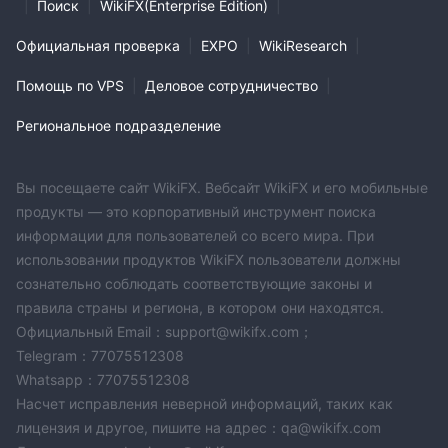
|
Поиск
|
WikiFX(Enterprise Edition)
|
Официальная проверка
|
EXPO
|
WikiResearch
|
Помощь по VPS
|
Деловое сотрудничество
|
Региональное подразделение
Вы посещаете сайт WikiFX. Вебсайт WikiFX и его мобильные
продукты — это корпоративный инструмент поиска
информации для пользователей со всего мира. При
использовании продуктов WikiFX пользователи должны
сознательно соблюдать соответствующие законы и
правила страны и региона, в котором они находятся.
Официальный Email：support@wikifx.com；
Telegram：77075512308
Whatsapp：77075512308
Насчет исправления неверной информаций, таких как
лицензия и другое, пишите на адрес：qa@wikifx.com