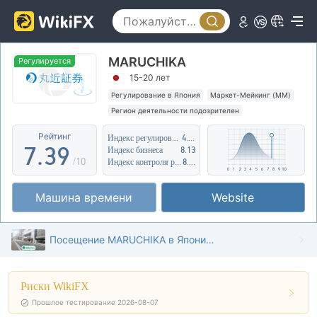
2
4
3
5
MARUCHIKA
4
0
6
Регулируется
15-20 лет
5
1
7
Регулирование в Япония
Маркет-Мейкинг (MM)
Регион деятельности подозрителен
6
2
8
Средние потенциальные риски
Рейтинг
Индекс регулирования
4.95
7
.
3
9
Индекс бизнеса
8.13
/10
Индекс контроля рисков
8.36
8
4
Машина времени
Website
9
5
6
Посещение MARUCHIKA в Японии – найден офис
7
Риски WikiFX
8
Прошлое тестирование 2026-08-07