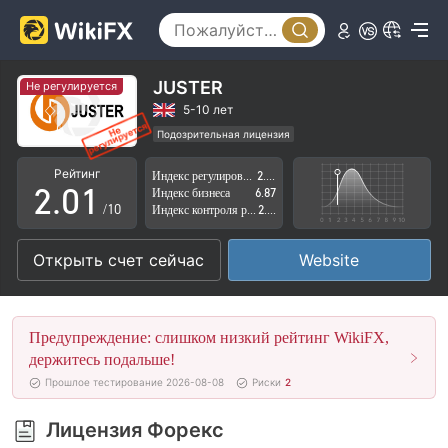
JUSTER
Не регулируется
0
5-10 лет
Подозрительная лицензия
1
0
Регион деятельности подозрителен
Рейтинг
Индекс регулирования
2.52
Высокие потенциальные риски
2
.
0
1
Индекс бизнеса
6.87
/10
Индекс контроля рисков
2.86
3
1
2
Открыть счет сейчас
Website
4
2
3
5
3
4
Предупреждение: слишком низкий рейтинг WikiFX,
6
4
5
держитесь подальше!
Прошлое тестирование 2026-08-08
Риски
2
7
5
6
Лицензия Форекс
8
6
7