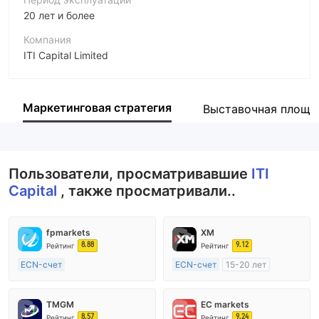
20 лет и более
Компания
ITI Capital Limited
Аббревиатура
ITI Capital
Маркетинговая стратегия
Выставочная площа
Сотрудник компании
--
Пользователи, просматривавшие
ITI
Capital
, также просматривали..
fpmarkets
XM
8.88
9.12
Рейтинг
Рейтинг
ECN-счет
ECN-счет
15-20 лет
20 лет и более
Регулирование в Австралия
Регулирование в Австралия
Маркет-Мейкинг (MM)
TMGM
EC markets
Маркет-Мейкинг (MM)
Основной стандарт MT4
8.57
9.24
Рейтинг
Рейтинг