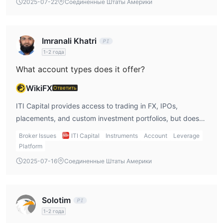
2025-07-22
Соединенные Штаты Америки
Imranali Khatri
1-2 года
What account types does it offer?
WikiFX
Ответить
ITI Capital provides access to trading in FX, IPOs,
placements, and custom investment portfolios, but does
not publicly categorize these into named account types.
Broker Issues
ITI Capital
Instruments
Account
Leverage
Platform
2025-07-16
Соединенные Штаты Америки
Solotim
1-2 года