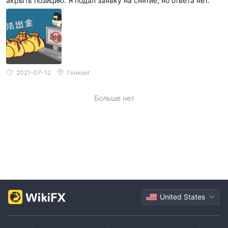
акрыть позицию. Я подал заявку на снятие, но ответа нет.
2021-07-12
Гонконг
Больше нет
United States