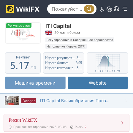
0
2
1
3
ITI Capital
2
4
Регулируется
20 лет и более
3
5
Регулирование в Соединенное Королевство
Исполнение Форекс (STP)
4
0
6
Регион деятельности подозрителен
Рейтинг
Индекс регулирования
2.25
Высокие потенциальные риски
5
.
1
7
Индекс бизнеса
8.05
/10
Индекс контроля рисков
5.90
6
2
8
Машина времени
Website
7
3
9
8
4
ITI Capital Великобритания Проверено: Физическое присутствие не обнаружено
Danger
9
5
Риски WikiFX
6
Прошлое тестирование 2026-08-06
Риски
2