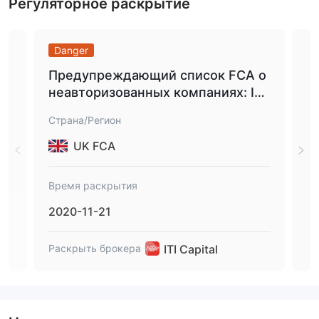
Регуляторное раскрытие
Danger
Sa
Предупреждающий список FCA о
Уп
неавторизованных компаниях: ITI
ош
Capital Limited / Itistocks brokers
ио
Страна/Регион
Стр
(Клон авторизованной FCA фирм
ен
ы).
и»
UK FCA
CA
Время раскрытия
Вре
2020-11-21
201
ITI Capital
Раскрыть брокера
Рас