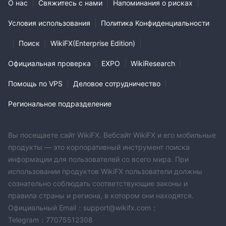
О нас
|
Свяжитесь с нами
|
Напоминания о рисках
|
Условия использования
|
Политика Конфиденциальности
|
Поиск
|
WikiFX(Enterprise Edition)
|
Официальная проверка
|
EXPO
|
WikiResearch
|
Помощь по VPS
|
Деловое сотрудничество
|
Региональное подразделение
Вы посещаете сайт WikiFX. Вебсайт WikiFX и его мобильные
продукты — это корпоративный инструмент поиска
информации для пользователей со всего мира. При
использовании продуктов WikiFX пользователи должны
сознательно соблюдать соответствующие законы и
правила страны и региона, в котором они находятся.
Официальный Email：support@wikifx.com；
Telegram：77075512308