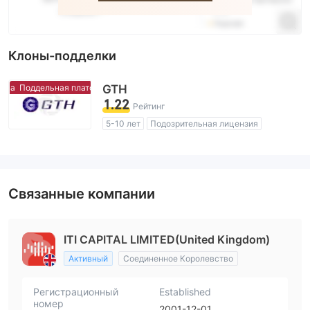
Клоны-подделки
Поддельная платформа
GTH
Поддельная платформа
1.22
Рейтинг
5-10 лет
Подозрительная лицензия
Регион деятельности подозрителен
Схожие с Соединенное Королевство поддельные трейдеры
Высокие потенциальные риски
Связанные компании
ITI CAPITAL LIMITED(United Kingdom)
Активный
Соединенное Королевство
Регистрационный
Established
номер
2001-12-01