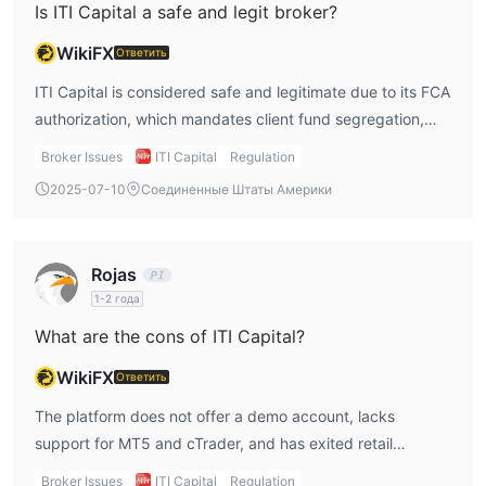
Is ITI Capital a safe and legit broker?
WikiFX
Ответить
ITI Capital is considered safe and legitimate due to its FCA
authorization, which mandates client fund segregation,
transparency, and adherence to strict compliance
Broker Issues
ITI Capital
Regulation
standards.
2025-07-10
Соединенные Штаты Америки
Rojas
1-2 года
What are the cons of ITI Capital?
WikiFX
Ответить
The platform does not offer a demo account, lacks
support for MT5 and cTrader, and has exited retail
brokerage services in the UK market.
Broker Issues
ITI Capital
Regulation