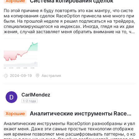
Система копирования сделок
Хорошие
удостоверение личности) и доказательство адреса для
По этой причине я буду повторять это как мантру, что систе
загрузки.
ма копирования сделок RaceOption принесла мне много при
Пополните свой счет:
были. На прошлой неделе я решил подписаться на трейдера,
Race Option предлагает
специализирующегося на индексах. Иногда, глядя на их дви
различные способы пополнения, включая банковские
жения, случай заставляет меня обратить внимание на то, чт
о я раньше никогда не делал, и заинтересоваться этим. Это
переводы, кредитные/дебетовые карты и электронные
можно сравнить с наличием тренера или индивидуального о
кошельки. Выберите предпочтительный метод и следуйте
бучения на платформе. Помимо дружественного интерфейса
инструкциям, чтобы завершить пополнение.
с пользователем, это заставляет меня чувствовать, что сего
дня я развиваю свои навыки торговли. Я не сомневаюсь, что
Подтвердите свою учетную запись:
После пополнения
они открыли мне глаза на рынки во многих отношениях и рек
вашей учетной записи вам потребуется подтвердить свою
омендовал бы их всем.
личность и адрес. Обычно это включает в себя
2024-09-19
Австралия
предоставление отсканированных копий ваших документов
удостоверения личности и доказательства адреса.
CarlMendez
Начните торговлю:
После проверки вашего аккаунта вы
1-2 года
готовы исследовать платформу для торговли Race Option и
Аналитические инструменты RaceOp
Хорошие
начать совершать сделки.
tion разнообразны и могут
Аналитические инструменты RaceOption разнообразны и увл
Торговая платформа
екают меня. Даже эти самые простые технологии отображе
ния времени позволяют мне расшифровывать паттерны, о ко
Торговая платформа, предлагаемая Race Option, имеет