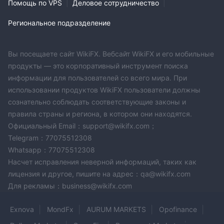
Помощь по VPS
|
Деловое сотрудничество
|
перевод, и вывод средств обычно также обрабатывается в
течение 1 часа.
Региональное подразделение
Эфириум
: Еще одна широко используемая криптовалюта,
предлагающая мгновенные депозиты и выводы без
Вы посещаете сайт WikiFX. Вебсайт WikiFX и его мобильные
комиссий, что делает ее предпочтительным методом для
продукты — это корпоративный инструмент поиска
многих трейдеров.
информации для пользователей со всего мира. При
Litecoin
: Подобно Bitcoin и Ethereum, Litecoin предлагает
использовании продуктов WikiFX пользователи должны
быстрые и недорогие транзакции, что делает его
сознательно соблюдать соответствующие законы и
жизнеспособным вариантом как для депозитов, так и для
правила страны и региона, в котором они находятся.
выводов.
Официальный Email：support@wikifx.com；
Альткоины
: Race Option поддерживает различные
Telegram：77075512308
альтернативные криптовалюты помимо Биткоина и
Whatsapp：77075512308
Эфириума. Предлагая мгновенные транзакции без
Насчет исправления неверной информаций, таких как
комиссий, варианты вывода могут быть ограничены
лицензия и другое, пишите на адрес：qa@wikifx.com
определенными альткоинами.
Для рекламы：business@wikifx.com
Neteller
: Популярный сервис электронных кошельков,
Exnova
MondFx
AURUM MARKETS
Opofinance
позволяющий осуществлять безопасные и удобные онлайн-
транзакции. Депозиты с Neteller происходят мгновенно, а