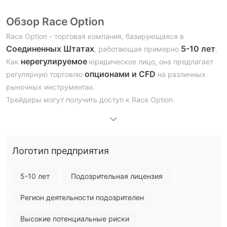
Обзор Race Option
Race Option - торговая компания, базирующаяся в
Соединенных Штатах
5-10 лет
, работающая примерно
.
нерегулируемое
Как
юридическое лицо, она предлагает
опционами и CFD
регулярную торговлю
на различных
рыночных инструментах.
Трейдеры могут получить доступ к Race Option
официальной платформе
, которая предоставляет
удобный интерфейс для совершения сделок. Кроме того,
демо-счет
компания предлагает
для трейдеров, чтобы
Логотип предприятия
практиковать и совершенствовать свои стратегии без
риска.
подачу заявок и
Служба поддержки доступна через
5-10 лет
Подозрительная лицензия
телефон
, с предоставлением нескольких контактных
Регион деятельности подозрителен
номеров для удобства. Race Option поддерживает широкий
спектр методов депозита и вывода средств, включая
Высокие потенциальные риски
кредитные карты (VISA/MasterCard), банковские