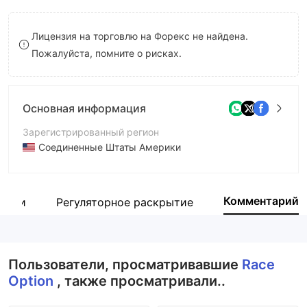
8
Лицензия на торговлю на Форекс не найдена.
9
Пожалуйста, помните о рисках.
Основная информация
Зарегистрированный регион
Соединенные Штаты Америки
Период эксплуатации
5-10 лет
Комментарий
пании
Регуляторное раскрытие
Компания
Race Projects Ltd.
Пользователи, просматривавшие
Race
Option
, также просматривали..