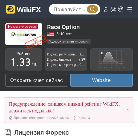
0
0
Race Option
Не регулируется
1
1
5-10 лет
Подозрительная лицензия
0
2
2
Регион деятельности подозрителен
Рейтинг
Индекс регулирования
3.57
Высокие потенциальные риски
1
.
3
3
Индекс бизнеса
7.29
/10
Индекс контроля рисков
0.47
2
4
4
Открыть счет сейчас
Website
3
5
5
4
6
6
Предупреждение: слишком низкий рейтинг WikiFX,
5
7
7
держитесь подальше!
Прошлое тестирование 2026-08-06
Риски
3
6
8
8
Лицензия Форекс
7
9
9