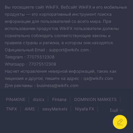
Вы посещаете сайт WikiFX. Вебсайт WikiFX и его мобильные
продукты — это корпоративный инструмент поиска
информации для пользователей со всего мира. При
использовании продуктов WikiFX пользователи должны
сознательно соблюдать соответствующие законы и
правила страны и региона, в котором они находятся.
Официальный Email：support@wikifx.com；
Telegram：77075512308
Whatsapp：77075512308
Насчет исправления неверной информаций, таких как
лицензия и другое, пишите на адрес：qa@wikifx.com
Для рекламы：business@wikifx.com
PINAKINE
dizicx
Fintana
DOMINION MARKETS
TNFX
AIMS
easyMarkets
Niyafa FX
Ещё
CULLINAN CAPITAL LIMITED
BDG
Coin Fx Trade
INVESTFEED
BTSE
W7 Broker&Trading