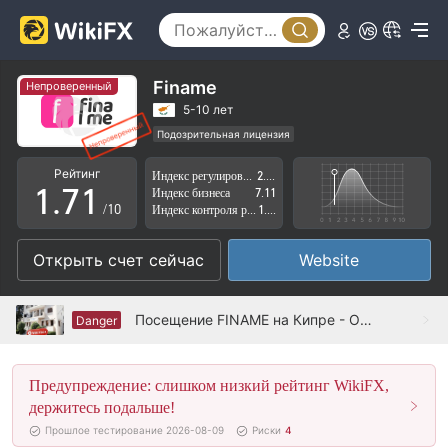
2
3
4
Finame
Непроверенный
5
5-10 лет
Подозрительная лицензия
0
6
0
Регион деятельности подозрителен
Рейтинг
Индекс регулирования
2.81
Высокие потенциальные риски
1
.
7
1
Индекс бизнеса
7.11
/10
Индекс контроля рисков
1.98
2
8
2
Открыть счет сейчас
Website
3
9
3
4
4
Посещение FINAME на Кипре - Офис не найден
Danger
5
5
Предупреждение: слишком низкий рейтинг WikiFX,
6
6
держитесь подальше!
7
7
Прошлое тестирование 2026-08-09
Риски
4