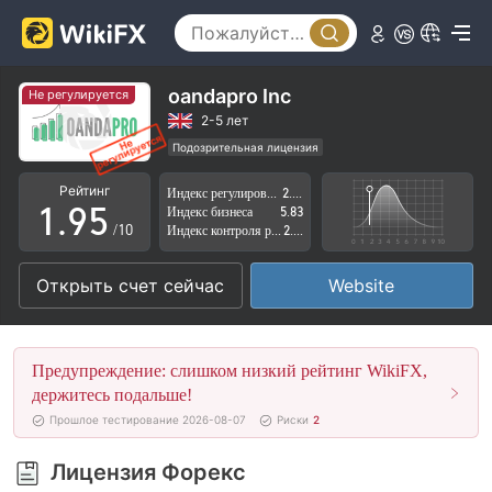
4
0
5
1
6
2
oandapro Inc
Не регулируется
7
3
2-5 лет
Подозрительная лицензия
0
8
4
Регион деятельности подозрителен
Рейтинг
Индекс регулирования
2.43
Высокие потенциальные риски
1
.
9
5
Индекс бизнеса
5.83
/10
Индекс контроля рисков
2.72
2
6
Открыть счет сейчас
Website
3
7
4
8
Предупреждение: слишком низкий рейтинг WikiFX,
5
9
держитесь подальше!
Прошлое тестирование 2026-08-07
Риски
2
6
Лицензия Форекс
7