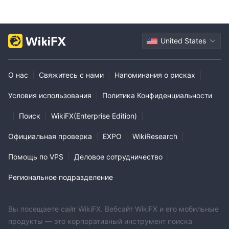
United States
О нас
|
Свяжитесь с нами
|
Напоминания о рисках
|
Условия использования
|
Политика Конфиденциальности
|
Поиск
|
WikiFX(Enterprise Edition)
|
Официальная проверка
|
EXPO
|
WikiResearch
|
Помощь по VPS
|
Деловое сотрудничество
|
Региональное подразделение
Вы посещаете сайт WikiFX. Вебсайт WikiFX и его мобильные
продукты — это корпоративный инструмент поиска