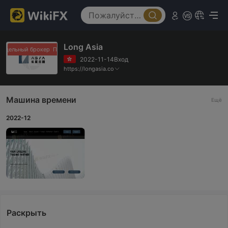
Long Asia
ддельный брокер
Поддельный брокер
2022-11-14Вход
https://longasia.co
Машина времени
Ещё
2022-12
Раскрыть