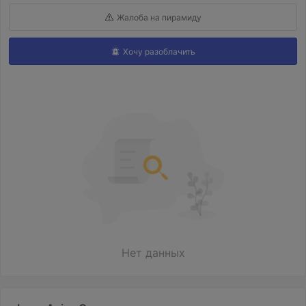
Жалоба на пирамиду
Хочу разоблачить
Нет данных