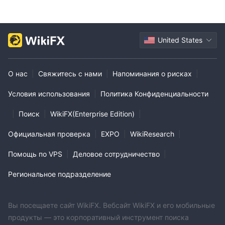
United States
О нас
|
Свяжитесь с нами
|
Напоминания о рисках
|
Условия использования
|
Политика Конфиденциальности
|
Поиск
|
WikiFX(Enterprise Edition)
|
Официальная проверка
|
EXPO
|
WikiResearch
|
Помощь по VPS
|
Деловое сотрудничество
|
Региональное подразделение
Вы посещаете сайт WikiFX. Вебсайт WikiFX и его мобильные
продукты — это корпоративный инструмент поиска