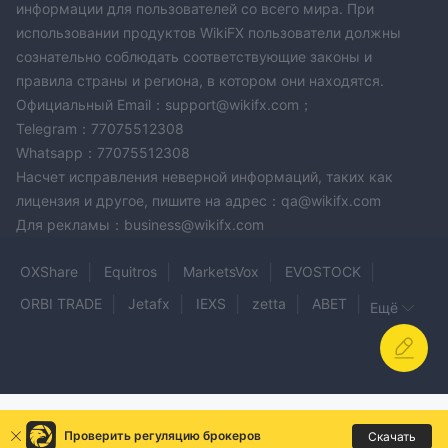
информации для пользователей со всего мира. При
использовании продуктов WikiFX пользователи должны
сознательно соблюдать соответствующие законы и
правила страны и региона, в котором они находятся.
Официальный Email：support@wikifx.com；
Telegram：77075512308
Whatsapp：77075512308
Насчет исправления неверной информаций, таких как
лицензия и другое, пишите на адрес：qa@wikifx.com
Для рекламы：business@wikifx.com
OXShare
Equitros
MarketsVox
EVOSTOCK
ORBI TRADE
Jetafx
IEXS
zetta
ABET
Ещё
Luminex Finance
Trader’s Way
FxPlayer
LTI
PRIME VERSE BROKER
LEGO MARKET LLC
Astra Traders
HTX
Axis Prime Market Ltd
Anten Group
Cross Market Pro
Проверить регуляцию брокеров
Скачать