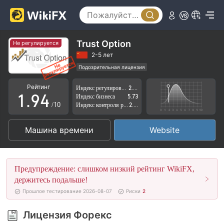
4
5
0
6
1
Trust Option
Не регулируется
7
2
2-5 лет
Подозрительная лицензия
0
8
3
Регион деятельности подозрителен
Рейтинг
Индекс регулирования
2.13
Высокие потенциальные риски
1
.
9
4
Индекс бизнеса
5.73
/10
Индекс контроля рисков
2.71
2
5
Машина времени
Website
3
6
4
7
Предупреждение: слишком низкий рейтинг WikiFX,
5
8
держитесь подальше!
Прошлое тестирование 2026-08-07
Риски
2
6
9
Лицензия Форекс
7