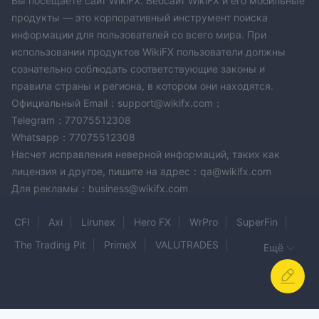
Вы посещаете сайт WikiFX. Вебсайт WikiFX и его мобильные
продукты — это корпоративный инструмент поиска
информации для пользователей со всего мира. При
использовании продуктов WikiFX пользователи должны
сознательно соблюдать соответствующие законы и
правила страны и региона, в котором они находятся.
Официальный Email：support@wikifx.com；
Telegram：77075512308
Whatsapp：77075512308
Насчет исправления неверной информаций, таких как
лицензия и другое, пишите на адрес：qa@wikifx.com
Для рекламы：business@wikifx.com
CFI
Axi
Lirunex
Hero FX
WrPro
SuperFin
The Trading Pit
PrimeX
VALUTRADES
Ещё
ANJALI CAPITAL MARKETS
FinPros
GEX Finance
Volume Investment
NGEL PARTNERS
Patria Finance
VIRELLO ZONE
BBT
Regal Broker
JUNTOSHI