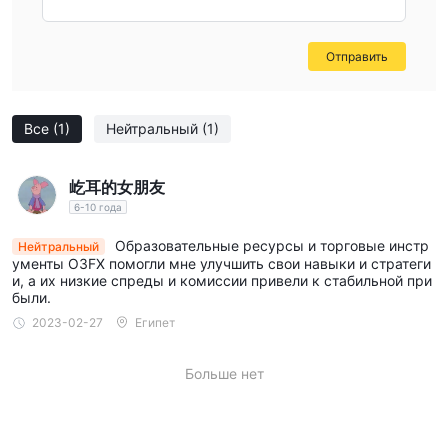
начал публиковать сообщения в Твиттере в апреле 2022
года, но по состоянию на 29 августа того же года у него
было всего пять подписчиков.
Отправить
Предупреждение о рисках
Существует уровень опасности, связанный с торговлей на
Все
(1)
Нейтральный
(1)
финансовых рынках. Как сложные инструменты,
иностранная валюта, фьючерсы, CFD и другие финансовые
контракты обычно торгуются с использованием маржи, что
屹耳的女朋友
значительно увеличивает сопутствующие риски. Вы можете
6-10 года
использовать кредитное плечо в свою пользу или во вред.
Образовательные ресурсы и торговые инстр
Нейтральный
Поэтому вам следует тщательно обдумать, подходит ли вам
ументы O3FX помогли мне улучшить свои навыки и стратеги
и, а их низкие спреды и комиссии привели к стабильной при
такой вид инвестиционной деятельности.
были.
Обратите внимание, что информация, содержащаяся в этой
2023-02-27
Египет
статье, предназначена только для общих информационных
целей.
Больше нет