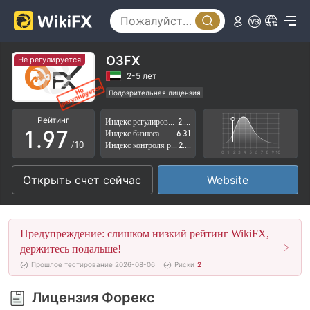
4
2
5
3
6
4
O3FX
Не регулируется
7
5
2-5 лет
Подозрительная лицензия
0
8
6
Регион деятельности подозрителен
Рейтинг
Индекс регулирования
2.79
Высокие потенциальные риски
1
.
9
7
Индекс бизнеса
6.31
/10
Индекс контроля рисков
2.79
2
8
Открыть счет сейчас
Website
3
9
4
Предупреждение: слишком низкий рейтинг WikiFX,
5
держитесь подальше!
Прошлое тестирование 2026-08-06
Риски
2
6
Лицензия Форекс
7