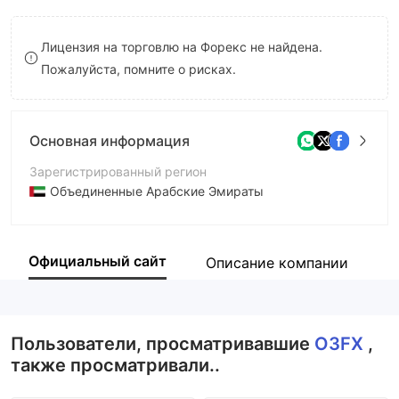
8
Лицензия на торговлю на Форекс не найдена.
9
Пожалуйста, помните о рисках.
Основная информация
Зарегистрированный регион
Объединенные Арабские Эмираты
Период эксплуатации
2-5 лет
Официальный сайт
Описание компании
К
Компания
O3FX
Пользователи, просматривавшие
O3FX
,
также просматривали..