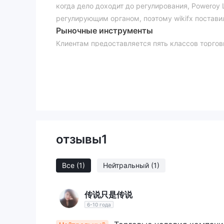
когда дело доходит до регулирования, Poweroy 
регулирующим органом, поэтому wikifx поставил
Рыночные инструменты
Клиентам предоставляется пять классов торго
Сырую нефть, Индексы, а также Криптовалюту.
Иностранная валюта
-До десятков основных 
Драгоценные металлы
-Золото серебро
Сырая нефть
- Торговля сырой нефтью США (U
Индексы
- Гонконгский индекс Seng (HK50), н
Криптовалюта
- Десятки основных цифровых в
Использовать
отзывы
1
Poweroy Limitedне уточняет, какое торговое кр
плечо может увеличить как прибыль, так и убы
Все
(1)
Нейтральный
(1)
инвесторов, которым не хватает опыта. если вы
придерживаться меньшего размера, не более 1:
Торговая платформа
传说只是传说
что Poweroy Limited предоставляет не торговую
6-10 года
Служба поддержки