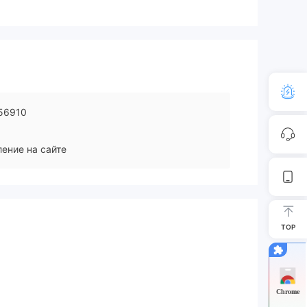
56910
ение на сайте
TOP
Chrome