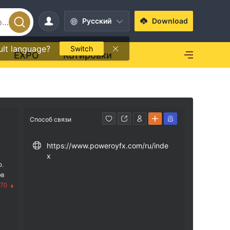
Pусский
Download
ult language?
Switch
EXPO
Котировки
Способ связи
https://www.poweroyfx.com/ru/inde
x
р.
ов
.70