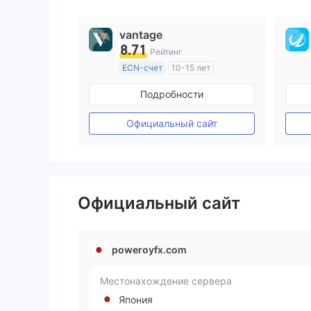
vantage
8.71
Рейтинг
ECN-счет
10-15 лет
Регулирование в Австралия
Подробности
Маркет-Мейкинг (MM)
Основной стандарт MT4
Официальный сайт
Официальный сайт
poweroyfx.com
Местонахождение сервера
Япония