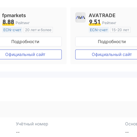
fpmarkets
AVATRADE
8.88
9.51
Рейтинг
Рейтинг
ECN-счет
20 лет и более
ECN-счет
15-20 лет
Регулирование в Австралия
Регулирование в Австрал
Подробности
Подробности
Маркет-Мейкинг (MM)
Маркет-Мейкинг (MM)
Основной стандарт MT4
Основной стандарт MT4
Официальный сайт
Официальный сайт
Учётный номер
Осно
--
--