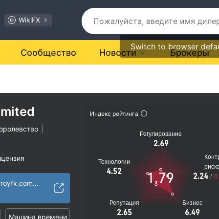
WikiFX
Switch to browser defa
Сообщество
Новости
Брокеры
imited
Индекс рейтинга
оролевство
|
Регулирование
2.69
Конт
ицензия
Технологии
риск
ости подозрителен
4.52
1.79
2.24
/
0
иальные риски
https://www.poweroyfx.com/ru/index
Репутация
Бизнес
2.65
6.49
Машина времени