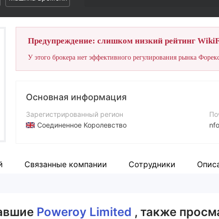
Предупреждение: слишком низкий рейтинг WikiF
У этого брокера нет эффективного регулирования рынка Форекс
Основная информация
Зарегистрированный регион
По
Соединенное Королевство
nf
Период эксплуатации
Са
2-5 лет
ht
й
Связанные компании
Сотрудники
Опис
Компания
Poweroy Limited
вавшие
Poweroy Limited
, также просм