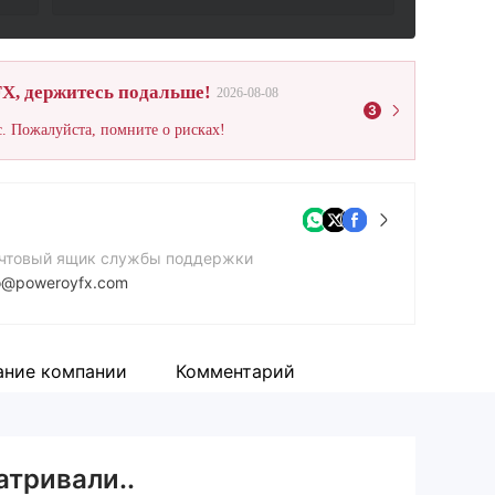
X, держитесь подальше!
2026-08-08
3
. Пожалуйста, помните о рисках!
чтовый ящик службы поддержки
o@poweroyfx.com
йт компании
tps://www.poweroyfx.com/ru/index
ание компании
Комментарий
атривали..