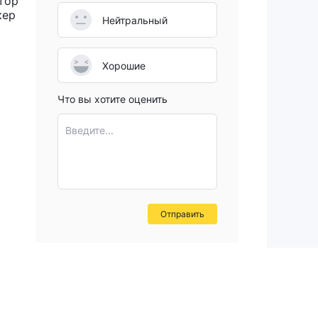
тор
кер
Нейтральный
ы.
Хорошие
не
Что вы хотите оценить
Введите...
Отправить
,