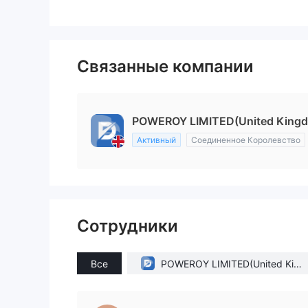
Связанные компании
POWEROY LIMITED(United King
Активный
Соединенное Королевство
Сотрудники
Все
POWEROY LIMITED(United King
dom)