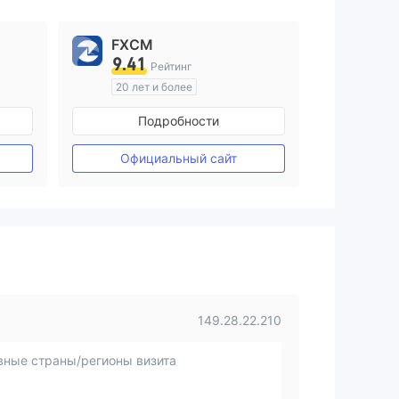
FXCM
9.41
Рейтинг
20 лет и более
ия
Регулирование в Австралия
Подробности
Маркет-Мейкинг (MM)
Основной стандарт MT4
Официальный сайт
149.28.22.210
вные страны/регионы визита