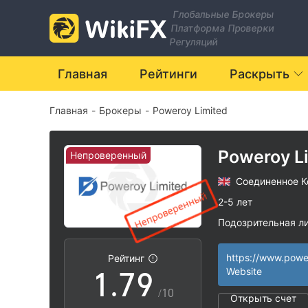
0
2
Глобальные Брокеры
Платформа Проверки
1
3
Регуляций
2
4
Главная
Рейтинги
Раскрыть
Главная
-
Брокеры
-
Poweroy Limited
3
5
4
6
Poweroy L
Непроверенный
Соединенное К
5
7
2-5 лет
Подозрительная л
0
6
8
Регион деятельн
|
Высокие потенц
|
Рейтинг
1
.
7
9
Website
/10
Открыть счет