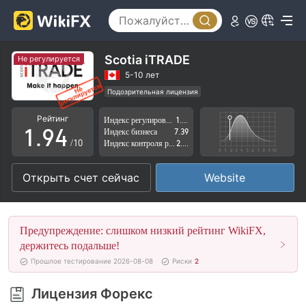
4
5
0
6
1
Scotia iTRADE
Не регулируется
7
2
5-10 лет
Подозрительная лицензия
0
8
3
Высокие потенциальные риски
Рейтинг
Индекс регулирования
1.34
1
.
9
4
Индекс бизнеса
7.39
/10
Индекс контроля рисков
2.74
2
5
Открыть счет сейчас
Website
3
6
4
7
Предупреждение: слишком низкий рейтинг WikiFX,
5
8
держитесь подальше!
Прошлое тестирование 2026-08-08
Риски
2
6
9
Лицензия Форекс
7