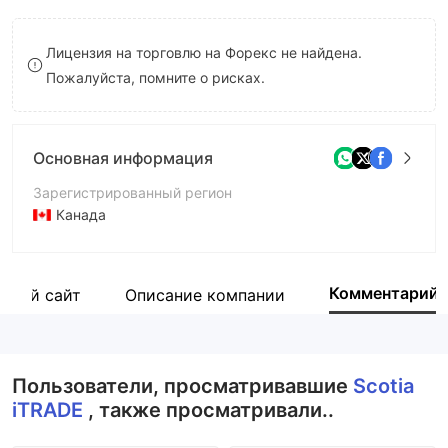
8
Лицензия на торговлю на Форекс не найдена.
9
Пожалуйста, помните о рисках.
Основная информация
Зарегистрированный регион
Канада
Период эксплуатации
5-10 лет
Комментарий
ьный сайт
Описание компании
Компания
Scotia Capital Inc.
Пользователи, просматривавшие
Scotia
iTRADE
, также просматривали..