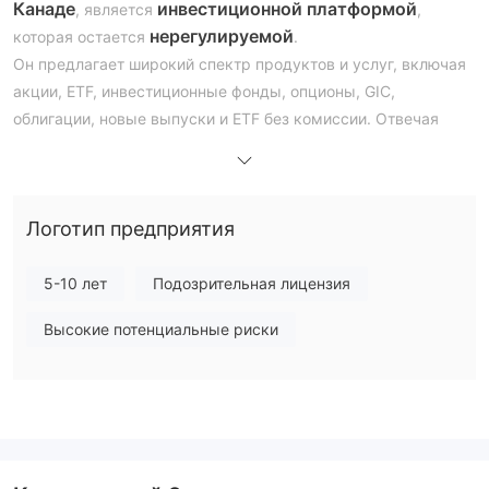
Канаде
инвестиционной платформой
, является
,
нерегулируемой
которая остается
.
Он предлагает широкий спектр продуктов и услуг, включая
акции, ETF, инвестиционные фонды, опционы, GIC,
облигации, новые выпуски и ETF без комиссии. Отвечая
разнообразным потребностям инвесторов, Scotia iTRADE
предоставляет различные типы счетов, такие как
зарегистрированные, незарегистрированные,
Логотип предприятия
неперсональные, а также бесплатный учебный счет для
начинающих.
Платформа имеет ступенчатую структуру комиссий,
5-10 лет
Подозрительная лицензия
предлагая тарифы в размере $4.99 для трейдеров с более
Высокие потенциальные риски
чем 150 сделок и $9.99 для тех, у кого их меньше. Она
поддерживает демо-счет, предоставляет поддержку
клиентов по телефону и по электронной почте, а также
облегчает депозиты и выводы через кредитные/дебетовые
карты и банковские переводы.
Scotia iTRADE также предлагает образовательные ресурсы,