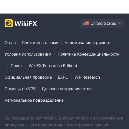
United States
О нас
|
Свяжитесь с нами
|
Напоминания о рисках
|
Условия использования
|
Политика Конфиденциальности
|
Поиск
|
WikiFX(Enterprise Edition)
|
Официальная проверка
|
EXPO
|
WikiResearch
|
Помощь по VPS
|
Деловое сотрудничество
|
Региональное подразделение
Вы посещаете сайт WikiFX. Вебсайт WikiFX и его мобильные
продукты — это корпоративный инструмент поиска