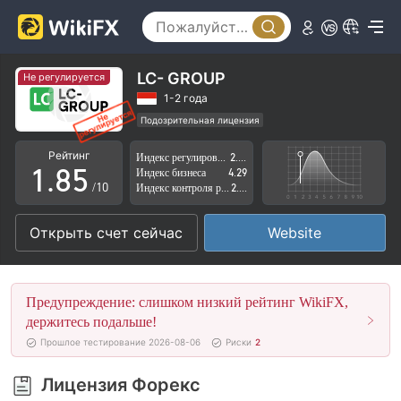
3
0
4
1
5
2
LC- GROUP
Не регулируется
6
3
1-2 года
Подозрительная лицензия
0
7
4
Регион деятельности подозрителен
Рейтинг
Индекс регулирования
2.37
Высокие потенциальные риски
1
.
8
5
Индекс бизнеса
4.29
/10
Индекс контроля рисков
2.51
2
9
6
Открыть счет сейчас
Website
3
7
4
8
Предупреждение: слишком низкий рейтинг WikiFX,
5
9
держитесь подальше!
Прошлое тестирование 2026-08-06
Риски
2
6
Лицензия Форекс
7