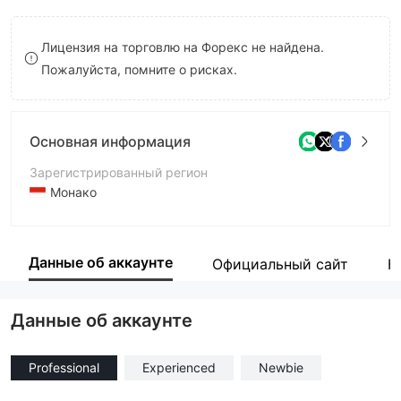
8
Лицензия на торговлю на Форекс не найдена.
9
Пожалуйста, помните о рисках.
Основная информация
Зарегистрированный регион
Монако
Период эксплуатации
1-2 года
Данные об аккаунте
Официальный сайт
К
Компания
Tgroup Corp
Данные об аккаунте
Professional
Experienced
Newbie