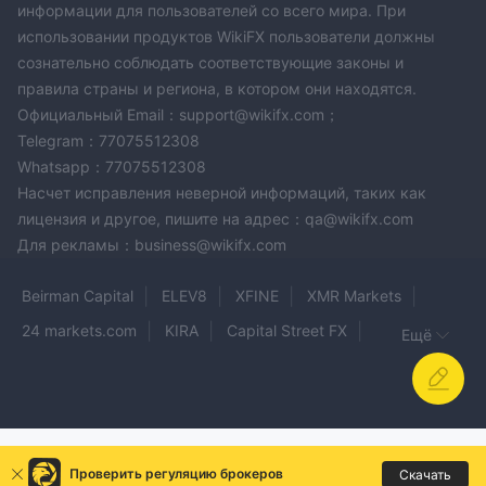
информации для пользователей со всего мира. При
использовании продуктов WikiFX пользователи должны
сознательно соблюдать соответствующие законы и
правила страны и региона, в котором они находятся.
Официальный Email：support@wikifx.com；
Telegram：77075512308
Whatsapp：77075512308
Насчет исправления неверной информаций, таких как
лицензия и другое, пишите на адрес：qa@wikifx.com
Для рекламы：business@wikifx.com
Beirman Capital
ELEV8
XFINE
XMR Markets
24 markets.com
KIRA
Capital Street FX
Ещё
eightcap
UPFOREX
AFEX
Sunward
ATAS
TOP ONE
Pluang
Ultimate Expert Trade
STX
Frontbroker
BCT
CHANGJIANG FUTURES
BCS Forex
Проверить регуляцию брокеров
Скачать