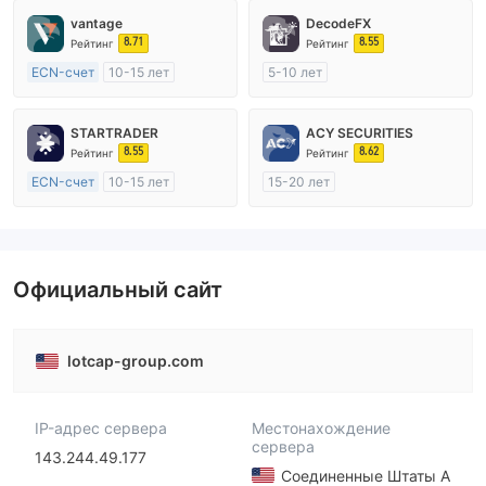
vantage
DecodeFX
8.71
8.55
Рейтинг
Рейтинг
ECN-счет
10-15 лет
5-10 лет
Регулирование в Австралия
Регулирование в Австралия
Маркет-Мейкинг (MM)
Маркет-Мейкинг (MM)
STARTRADER
ACY SECURITIES
Основной стандарт MT4
Основной стандарт MT4
8.55
8.62
Рейтинг
Рейтинг
ECN-счет
10-15 лет
15-20 лет
Регулирование в Австралия
Регулирование в Австралия
Маркет-Мейкинг (MM)
Маркет-Мейкинг (MM)
Основной стандарт MT4
Основной стандарт MT4
Официальный сайт
lotcap-group.com
IP-адрес сервера
Местонахождение
сервера
143.244.49.177
Соединенные Штаты А