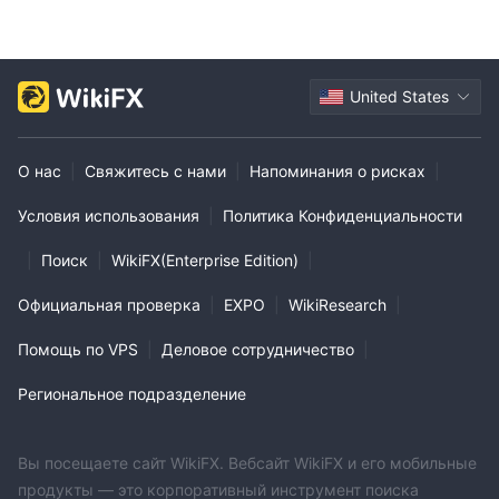
United States
О нас
|
Свяжитесь с нами
|
Напоминания о рисках
|
Условия использования
|
Политика Конфиденциальности
|
Поиск
|
WikiFX(Enterprise Edition)
|
Официальная проверка
|
EXPO
|
WikiResearch
|
Помощь по VPS
|
Деловое сотрудничество
|
Региональное подразделение
Вы посещаете сайт WikiFX. Вебсайт WikiFX и его мобильные
продукты — это корпоративный инструмент поиска