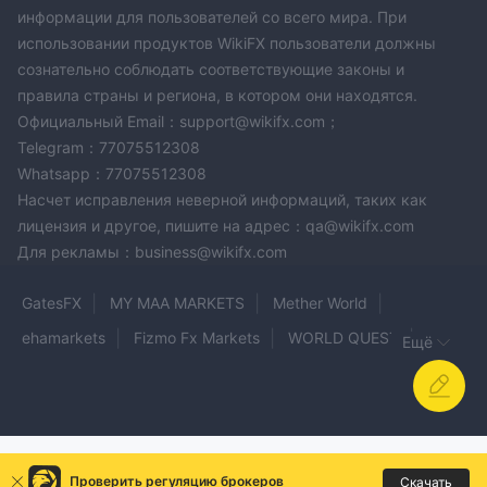
информации для пользователей со всего мира. При
использовании продуктов WikiFX пользователи должны
сознательно соблюдать соответствующие законы и
правила страны и региона, в котором они находятся.
Официальный Email：support@wikifx.com；
Telegram：77075512308
Whatsapp：77075512308
Насчет исправления неверной информаций, таких как
лицензия и другое, пишите на адрес：qa@wikifx.com
Для рекламы：business@wikifx.com
GatesFX
MY MAA MARKETS
Mether World
ehamarkets
Fizmo Fx Markets
WORLD QUEST
Ещё
MORFIN FX
AXIORY
Milliva
Akatsuki
Savexa
RannForex
BBCorp
GMT Brokers
Kotis Solution
TRADU
VenusFX
AUFX
FULBRIGHT BULLION
770capita
Проверить регуляцию брокеров
Скачать