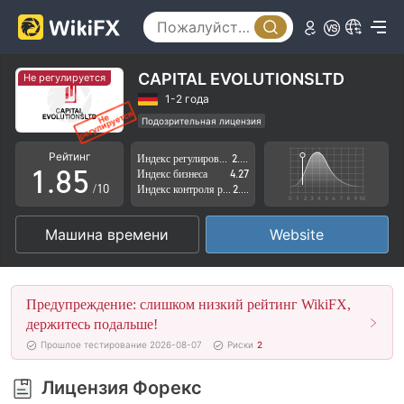
3
0
4
1
5
2
CAPITAL EVOLUTIONSLTD
Не регулируется
6
3
1-2 года
Подозрительная лицензия
0
7
4
Регион деятельности подозрителен
Рейтинг
Индекс регулирования
2.25
Высокие потенциальные риски
1
.
8
5
Индекс бизнеса
4.27
/10
Индекс контроля рисков
2.51
2
9
6
Машина времени
Website
3
7
4
8
Предупреждение: слишком низкий рейтинг WikiFX,
5
9
держитесь подальше!
Прошлое тестирование 2026-08-07
Риски
2
6
Лицензия Форекс
7