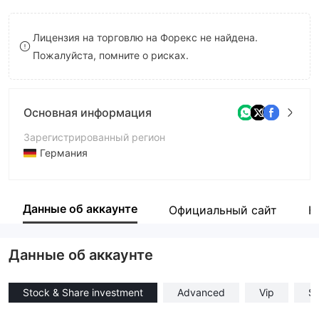
8
Лицензия на торговлю на Форекс не найдена.
9
Пожалуйста, помните о рисках.
Основная информация
Зарегистрированный регион
Германия
Период эксплуатации
1-2 года
Данные об аккаунте
Официальный сайт
К
Компания
CAPITAL EVOLUTIONS LIMITED
Данные об аккаунте
Stock & Share investment
Advanced
Vip
St