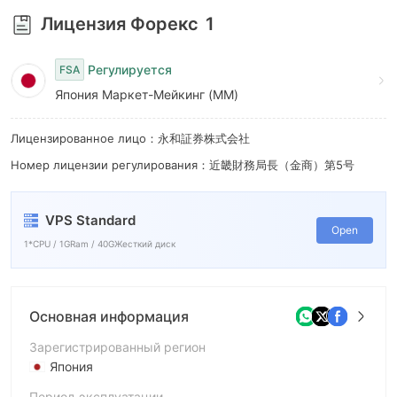
9
Лицензия Форекс
1
Регулируется
FSA
Япония Маркет-Мейкинг (MM)
Лицензированное лицо：永和証券株式会社
Номер лицензии регулирования：近畿財務局長（金商）第5号
VPS Standard
Open
1*CPU / 1GRam / 40GЖесткий диск
Основная информация
Зарегистрированный регион
Япония
Период эксплуатации