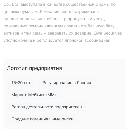
Co., Ltd. выступала в качестве общественной фирмы по
ценным бумагам. Компания всегда стремилась
предоставлять широкий спектр продуктов и услуг,
призванных помочь клиентам создать стабильную базу
активов и тем самым завоевать их доверие. Eiwa Securities
уполномочена и регулируется японской ассоциацией
дилеров по ценным бумагам, с номером оператора
финансовых инструментов компании: директор
финансового бюро kinki (финансовые инструменты) №. 5.
Логотип предприятия
Сфера деятельности
сфера деятельности Eiwa Securities в основном охватывает
15-20 лет
Регулирование в Япония
покупку, продажу и брокерское агентство ценных бумаг,
включая такие продукты, как акции, облигации и
Маркет-Мейкинг (MM)
инвестиционные фонды.
Торговые риски
Регион деятельности подозрителен
продукты, предлагаемые Eiwa Securities включают риски в
Средние потенциальные риски
ряде областей, включая риск колебания цен, кредитный
риск и риск колебания обменного курса. конкретно: