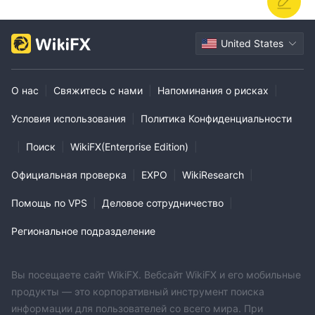
United States
О нас
|
Свяжитесь с нами
|
Напоминания о рисках
|
Условия использования
|
Политика Конфиденциальности
|
Поиск
|
WikiFX(Enterprise Edition)
|
Официальная проверка
|
EXPO
|
WikiResearch
|
Помощь по VPS
|
Деловое сотрудничество
|
Региональное подразделение
Вы посещаете сайт WikiFX. Вебсайт WikiFX и его мобильные
продукты — это корпоративный инструмент поиска
информации для пользователей со всего мира. При