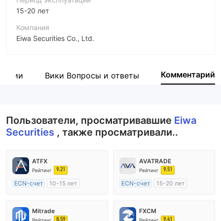
15-20 лет
Компания
Eiwa Securities Co., Ltd.
Аббревиатура
Eiwa Securities
Комментарий
пании
Вики Вопросы и ответы
Сотрудник компании
--
Пользователи, просматривавшие
Eiwa
Securities
, также просматривали..
ATFX
AVATRADE
9.21
9.51
Рейтинг
Рейтинг
ECN-счет
10-15 лет
ECN-счет
15-20 лет
Регулирование в Австралия
Регулирование в Австралия
Маркет-Мейкинг (MM)
Маркет-Мейкинг (MM)
Mitrade
FXCM
Основной стандарт MT4
Основной стандарт MT4
8.59
9.41
Рейтинг
Рейтинг