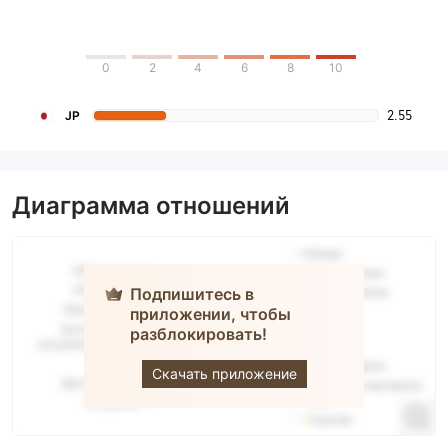
0
2
4
6
8
10
2.55
JP
Диаграмма отношений
Подпишитесь в
приложении, чтобы
Eiwa
разблокировать!
Securities
Скачать приложение