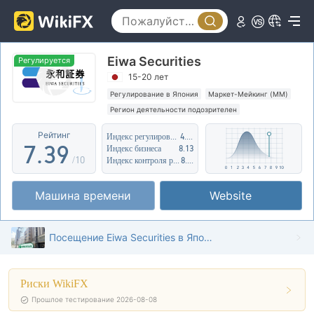
2
4
3
5
Eiwa Securities
4
0
6
Регулируется
15-20 лет
5
1
7
Регулирование в Япония
Маркет-Мейкинг (MM)
Регион деятельности подозрителен
6
2
8
Средние потенциальные риски
Рейтинг
Индекс регулирования
4.98
7
.
3
9
Индекс бизнеса
8.13
/10
Индекс контроля рисков
8.36
8
4
Машина времени
Website
9
5
6
Посещение Eiwa Securities в Японии – найден офис
7
Риски WikiFX
8
Прошлое тестирование 2026-08-08