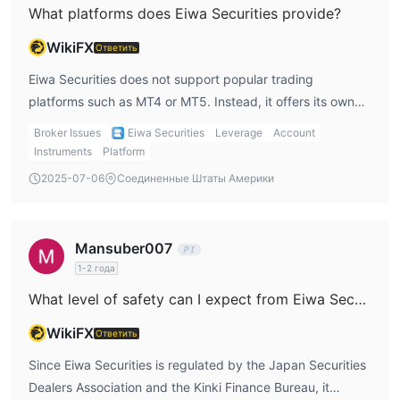
What platforms does Eiwa Securities provide?
плюсы и минусы Eiwa Securities
WikiFX
Ответить
Eiwa Securities does not support popular trading
platforms such as MT4 or MT5. Instead, it offers its own
proprietary trading platform. While this platform may cater
Broker Issues
Eiwa Securities
Leverage
Account
to basic trading needs, it may not provide the advanced
Instruments
Platform
features and tools available on MT4 or MT5, such as
2025-07-06
Соединенные Штаты Америки
automated trading, custom indicators, and a wide range
of charting options. Traders who are used to these popular
platforms may find Eiwa’s platform somewhat limiting in
Mansuber007
terms of technical analysis and ease of use. Additionally,
1-2 года
those who rely on automated strategies may need to
What level of safety can I expect from Eiwa Securities?
consider alternative brokers that offer MT4/MT5 support.
WikiFX
Ответить
Since Eiwa Securities is regulated by the Japan Securities
Dealers Association and the Kinki Finance Bureau, it