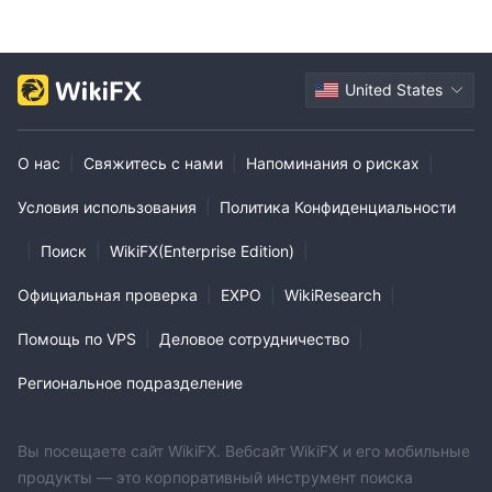
United States
О нас
|
Свяжитесь с нами
|
Напоминания о рисках
|
Условия использования
|
Политика Конфиденциальности
|
Поиск
|
WikiFX(Enterprise Edition)
|
Официальная проверка
|
EXPO
|
WikiResearch
|
Помощь по VPS
|
Деловое сотрудничество
|
Региональное подразделение
Вы посещаете сайт WikiFX. Вебсайт WikiFX и его мобильные
продукты — это корпоративный инструмент поиска