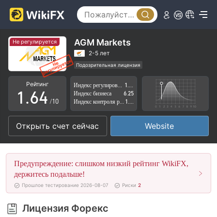
1
2
0
3
1
AGM Markets
Не регулируется
4
2
2-5 лет
Подозрительная лицензия
0
5
3
Регион деятельности подозрителен
Рейтинг
Индекс регулирования
1.73
Высокие потенциальные риски
1
.
6
4
Индекс бизнеса
6.25
/10
Индекс контроля рисков
1.88
2
7
5
Открыть счет сейчас
Website
3
8
6
4
9
7
Предупреждение: слишком низкий рейтинг WikiFX,
5
8
держитесь подальше!
Прошлое тестирование 2026-08-07
Риски
2
6
9
Лицензия Форекс
7