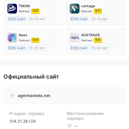
TMGM
vantage
8.57
8.71
Рейтинг
Рейтинг
ECN-счет
10-15 лет
ECN-счет
10-15 лет
Регулирование в Австралия
Регулирование в Австралия
Маркет-Мейкинг (MM)
Маркет-Мейкинг (MM)
Neex
AVATRADE
Основной стандарт MT4
Основной стандарт MT4
8.63
9.51
Рейтинг
Рейтинг
ECN-счет
15-20 лет
ECN-счет
15-20 лет
Регулирование в Австралия
Регулирование в Австралия
Маркет-Мейкинг (MM)
Маркет-Мейкинг (MM)
Основной стандарт MT4
Основной стандарт MT4
Официальный сайт
agmmarkets.net
IP-адрес сервера
Местонахождение
сервера
104.21.38.124
--