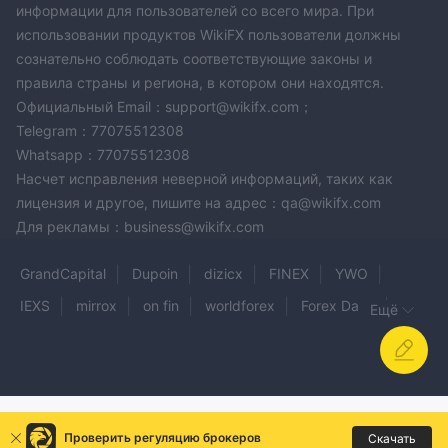
информации для пользователей со всего мира. При
использовании продуктов WikiFX пользователи должны
сознательно соблюдать соответствующие законы и
правила страны и региона, в котором они находятся.
Официальный Email：support@wikifx.com；
Telegram：77075512308
Whatsapp：77075512308
Насчет исправления неверной информаций, таких как
лицензия и другое, пишите на адрес：qa@wikifx.com
Для рекламы：business@wikifx.com
GrandCapital
Dupoin
dizicx
FINEX
YWO
IEXS
mirrox
on fin
worldforex
Forex Dana
Ещё
BLACKWELL GLOBAL
ACFX
TIGER BROKERS
Novacapital Trades
Leveled Up Society
GCI
GoldSilver Central
EF MARKETS
cwg
Fisher Precious Metals
Проверить регуляцию брокеров
Скачать