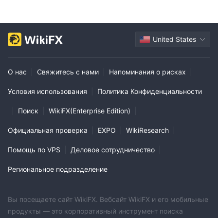
United States
О нас
|
Свяжитесь с нами
|
Напоминания о рисках
|
Условия использования
|
Политика Конфиденциальности
|
Поиск
|
WikiFX(Enterprise Edition)
|
Официальная проверка
|
EXPO
|
WikiResearch
|
Помощь по VPS
|
Деловое сотрудничество
|
Региональное подразделение
Вы посещаете сайт WikiFX. Вебсайт WikiFX и его мобильные
продукты — это корпоративный инструмент поиска