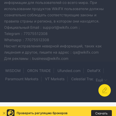
информации для пользователей со всего мира. При
использовании продуктов WikiFX пользователи должны
сознательно соблюдать соответствующие законы и
правила страны и региона, в котором они находятся.
Официальный Email：support@wikifx.com；
Telegram：77075512308
Whatsapp：77075512308
Насчет исправления неверной информаций, таких как
лицензия и другое, пишите на адрес：qa@wikifx.com
Для рекламы：business@wikifx.com
WISDOM
ORON TRADE
Ufunded.com
DeltaFX
Paramount Markets
VT Markets
Celestial Trader
Ещё
Rox Capitals
WNS Trade Limit
Curmex Capitals
Infinite Trade Group
Vanto
evest
Garnet Trade Pro
Tirumala Global Ltd
Monex Europe
GUOTAI HAITONG
ExpertFX
Проверить регуляцию брокеров
Скачать