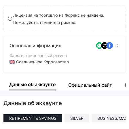
8
Лицензия на торговлю на Форекс не найдена.
9
Пожалуйста, помните о рисках.
Основная информация
Зарегистрированный регион
Соединенное Королевство
Период эксплуатации
1-2 года
Данные об аккаунте
Официальный сайт
К
Компания
Bullsvault
Данные об аккаунте
RETIREMENT & SAVINGS
SILVER
BUSINESS/MAS