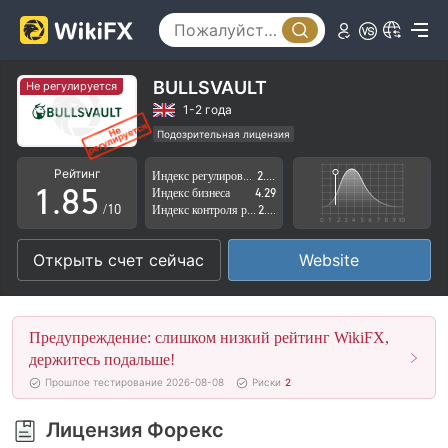
3
0
4
1
5
2
BULLSVAULT
Не регулируется
6
3
1-2 года
Подозрительная лицензия
0
7
4
Регион деятельности подозрителен
Рейтинг
Индекс регулирования
2.36
Высокие потенциальные риски
1
.
8
5
Индекс бизнеса
4.29
/10
Индекс контроля рисков
2.51
2
9
6
Открыть счет сейчас
Website
3
7
4
8
Предупреждение: слишком низкий рейтинг WikiFX,
5
9
держитесь подальше!
Прошлое тестирование 2026-08-08
Риски
2
6
Лицензия Форекс
7