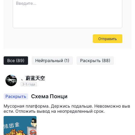
Дарвинекс -
Введите...
Уникальная социальная торговая платформа,
которая позволяет трейдерам инвестировать в стратегии и
получать доступ к разнообразным рынкам, сочетая
инновации с прозрачностью.
ФорексШеф -
Надежный брокер, предлагающий
Отправить
конкурентоспособные торговые условия, разнообразные
торговые инструменты и несколько типов счетов для
удовлетворения различных торговых потребностей.
Все
(89)
Нейтральный
(1)
Раскрыть
(88)
В конечном счете, лучший брокер для отдельного трейдера
будет зависеть от его конкретного стиля торговли,
、蔚蓝天空
предпочтений и потребностей.
3-5 года
является hiifx безопасно или мошенничество？
Схема Понци
Раскрыть
на основании имеющейся информации, hiifx
Мусорная платформа. Держись подальше. Невозможно выв
нерегулируемый и незаконный брокер с
является
ести. Отложить вывод на неопределенный срок.
неавторизованной лицензией Национальной
фьючерсной ассоциации (NFA, лицензия №
0519147) и внесенный в список мошеннических