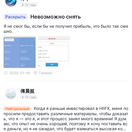
японская иена и швейцарский франк. Второстепенные
6-10 года
валютные пары включают валюты небольших стран, в то
Невозможно снять
Раскрыть
время как экзотические пары включают валюты
развивающихся или менее торгуемых рынков.
Я не смог бы, если бы не получил прибыль, что было так сме
шно.
пока hiifx рекламирует эти рыночные инструменты, важно
проявлять осторожность и учитывать риски, связанные с
торговлей на нерегулируемой платформе, поскольку
отсутствие регулирования может повлиять на безопасность
и надежность торговой среды.
2020-01-16
Гонконг
Использовать
максимальное
hiifxутверждает, что предлагает
кредитное плечо до 1:400 для торговли на рынке
傅晨挺
Форекс
. Кредитное плечо позволяет трейдерам
6-10 года
контролировать большую позицию на рынке с меньшим
Когда я раньше инвестировал в HIIFX, меня по
Нейтральный
объемом капитала. Например, с кредитным плечом 1:400
просили предоставить различные материалы, чтобы доказат
ь, что я — это я, и этот процесс занял много времени! Я дум
трейдер может контролировать позицию, в 400 раз
аю, что опыт не очень хороший, поэтому я хочу поставить вс
превышающую сумму его первоначальных инвестиций. Это
е деньги, но я не ожидал, что будет взиматься высокая коми