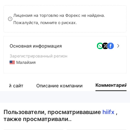
8
9
Лицензия на торговлю на Форекс не найдена.
9
Пожалуйста, помните о рисках.
Основная информация
Зарегистрированный регион
Малайзия
Период эксплуатации
5-10 лет
Комментарий
ьный сайт
Описание компании
Компания
High Inspiration International Co., Ltd
Пользователи, просматривавшие
hiifx
,
также просматривали..