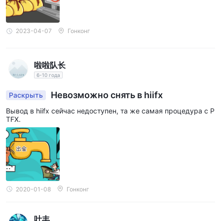
брокеров WikiFX.
сайт временно
. Тот факт, что
недоступен
вызывает сомнения в его легитимности.
учитывая эти красные флажки и риск, связанный с
2023-04-07
Гонконг
торговлей на нерегулируемой платформе, рекомендуется
избегать hiifx поскольку это может представлять
啦啦队长
потенциальный риск мошенничества. трейдерам важно
6-10 года
уделять первоочередное внимание своей безопасности и
выбирать регулируемых и авторитетных брокеров для
Невозможно снять в hiifx
Раскрыть
своей торговой деятельности.
Вывод в hiifx сейчас недоступен, та же самая процедура с P
TFX.
Рыночные инструменты
как нерегулируемый брокер, hiifx утверждает, что
валютные пары форекс, включая
предлагает торговлю
основные, второстепенные и экзотические пары
.
Торговля на Форекс включает в себя покупку и продажу
валюты на мировом валютном рынке. Основные валютные
2020-01-08
Гонконг
пары обычно включают комбинации широко торгуемых
валют, таких как доллар США, евро, британский фунт,
叶丰