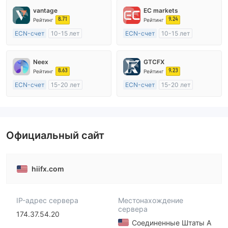
vantage
EC markets
8.71
9.24
Рейтинг
Рейтинг
ECN-счет
10-15 лет
ECN-счет
10-15 лет
Регулирование в Австралия
Регулирование в Австралия
Маркет-Мейкинг (MM)
Маркет-Мейкинг (MM)
Neex
GTCFX
Основной стандарт MT4
Основной стандарт MT4
8.63
9.23
Рейтинг
Рейтинг
ECN-счет
15-20 лет
ECN-счет
15-20 лет
Регулирование в Австралия
Регулирование в Соединенное Королевство
Маркет-Мейкинг (MM)
Маркет-Мейкинг (MM)
Основной стандарт MT4
Основной стандарт MT4
Официальный сайт
hiifx.com
IP-адрес сервера
Местонахождение
сервера
174.37.54.20
Соединенные Штаты А