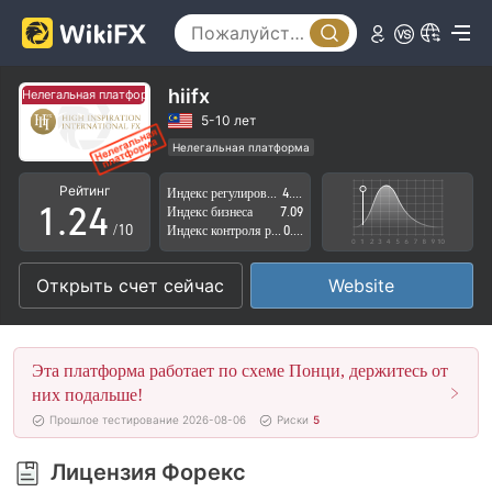
0
1
hiifx
Нелегальная платформа
Нелегальная платформа
0
2
5-10 лет
Нелегальная платформа
0
1
3
Подозрительная лицензия
Рейтинг
Индекс регулирования
4.28
Регион деятельности подозрителен
1
.
2
4
Индекс бизнеса
7.09
Высокие потенциальные риски
/10
Индекс контроля рисков
0.00
2
3
5
Открыть счет сейчас
Website
3
4
6
4
5
7
Эта платформа работает по схеме Понци, держитесь от
5
6
8
них подальше!
Прошлое тестирование 2026-08-06
Риски
5
6
7
9
Лицензия Форекс
7
8