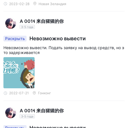
ссия за нетранзакцию.
потенциально может увеличить прибыль, но также и
2023-02-28
Новая Зеландия
увеличить убытки.
в то время как высокое кредитное плечо может быть
A 001 来自猩猩的你
привлекательным для трейдеров, стремящихся
3-5 года
максимизировать свою потенциальную прибыль, оно также
увеличивает уровень связанного с этим риска. важно
Невозможно вывести
Раскрыть
отметить, что торговля с высоким кредитным плечом
Невозможно вывести. Подать заявку на вывод средств, но э
сопряжена с более высоким риском значительных
то задерживается
убытков, особенно если не применяются надлежащие
стратегии управления рисками. трейдеры должны
тщательно оценить свою устойчивость к риску и
финансовые возможности, прежде чем использовать
высокое кредитное плечо, предлагаемое такими
2022-07-21
Гонконг
брокерами, как hiifx .
Торговые платформы
A 001 来自猩猩的你
hiifxпредоставляет своим клиентам популярные
3-5 года
Метатрейдер4 (MT4)
торговая платформа, которая
Невозможно вывести
Раскрыть