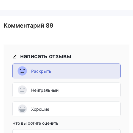
помните о риске!
В следующей статье мы проанализируем характеристики
этого брокера с разных сторон, предоставив вам простую и
Комментарий
89
систематизированную информацию. Если вам интересно,
пожалуйста, читайте дальше. В конце статьи мы также
кратко сделаем вывод, чтобы вы могли с первого взгляда
понять характеристики брокера.
написать отзывы
За и против
Раскрыть
hiifxальтернативные брокеры
есть много альтернативных брокеров hiifx в зависимости от
Нейтральный
конкретных потребностей и предпочтений трейдера.
некоторые популярные варианты включают в себя:
Валутрейдс -
Авторитетный брокер с
Хорошие
конкурентоспособными торговыми условиями и рядом
торговых платформ, подходящих как для начинающих, так
Что вы хотите оценить
и для опытных трейдеров.