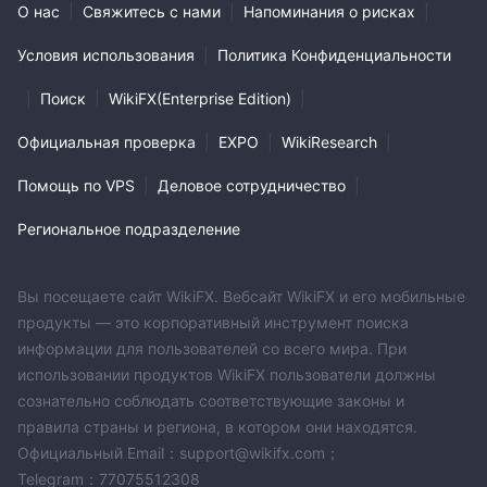
О нас
|
Свяжитесь с нами
|
Напоминания о рисках
|
Условия использования
|
Политика Конфиденциальности
|
Поиск
|
WikiFX(Enterprise Edition)
|
Официальная проверка
|
EXPO
|
WikiResearch
|
Помощь по VPS
|
Деловое сотрудничество
|
Региональное подразделение
Вы посещаете сайт WikiFX. Вебсайт WikiFX и его мобильные
продукты — это корпоративный инструмент поиска
информации для пользователей со всего мира. При
использовании продуктов WikiFX пользователи должны
сознательно соблюдать соответствующие законы и
правила страны и региона, в котором они находятся.
Официальный Email：support@wikifx.com；
Telegram：77075512308