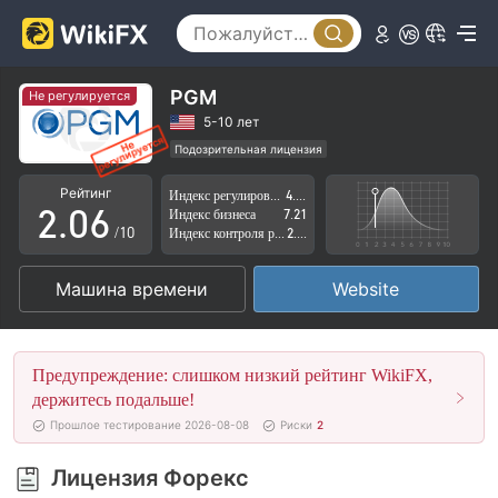
1
2
3
PGM
Не регулируется
0
4
5-10 лет
Подозрительная лицензия
1
5
Регион деятельности подозрителен
Рейтинг
Индекс регулирования
4.25
Высокие потенциальные риски
2
.
0
6
Индекс бизнеса
7.21
/10
Индекс контроля рисков
2.88
3
1
7
Машина времени
Website
4
2
8
5
3
9
Предупреждение: слишком низкий рейтинг WikiFX,
6
4
держитесь подальше!
Прошлое тестирование 2026-08-08
Риски
2
7
5
Лицензия Форекс
8
6