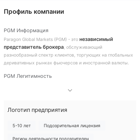
Профиль компании
PGM Информация
независимый
Paragon Global Markets (PGM) - это
представитель брокера
, обслуживающий
разнообразный спектр клиентов, торгующих на глобальных
деривативных рынках фьючерсов и иностранной валюты.
PGM Легитимность
не регулируется
PGM
, что делает его менее безопасным
по сравнению с регулируемыми брокерами.
Какие продукты и услуги предоставляет PGM?
Логотип предприятия
продукты,
Продукты и услуги включают три категории:
управляемые фьючерсы и клиентские решения.
5-10 лет
Подозрительная лицензия
Продукты:
Предоставление клиентам услуг по
исполнению глобальных биржевых фьючерсов и операций с
Регион деятельности подозрителен