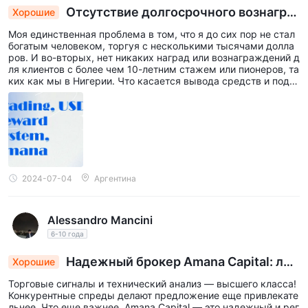
Отсутствие долгосрочного вознагра
Хорошие
ждения для трейдеров: обзор Amana Capital
Моя единственная проблема в том, что я до сих пор не стал
богатым человеком, торгуя с несколькими тысячами долла
ров. И во-вторых, нет никаких наград или вознаграждений д
ля клиентов с более чем 10-летним стажем или пионеров, та
ких как мы в Нигерии. Что касается вывода средств и подо
бного, Amana Capital отлично справляется.
2024-07-04
Аргентина
Alessandro Mancini
6-10 года
Надежный брокер Amana Capital: луч
Хорошие
шие торговые сигналы, конкурентные спреды,
Торговые сигналы и технический анализ — высшего класса!
регулируемая безопасность
Конкурентные спреды делают предложение еще привлекате
льнее. Что еще важнее, Amana Capital — это надежный и рег