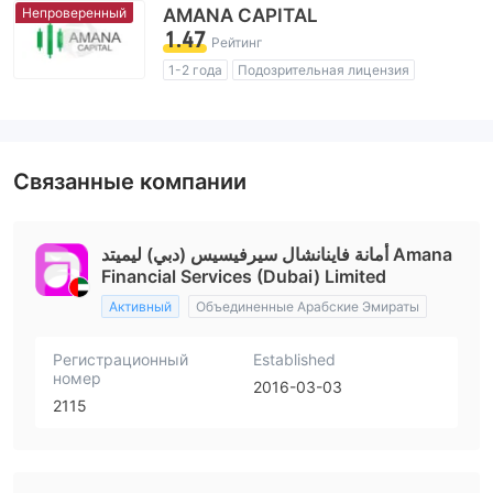
Регион деятельности подозрителен
Непроверенный
AMANA CAPITAL
Высокие потенциальные риски
1.47
Рейтинг
1-2 года
Подозрительная лицензия
Регион деятельности подозрителен
Высокие потенциальные риски
Связанные компании
أمانة فاينانشال سيرفيسيس (دبي) ليميتد Amana
Financial Services (Dubai) Limited
Активный
Объединенные Арабские Эмираты
Регистрационный
Established
номер
2016-03-03
2115