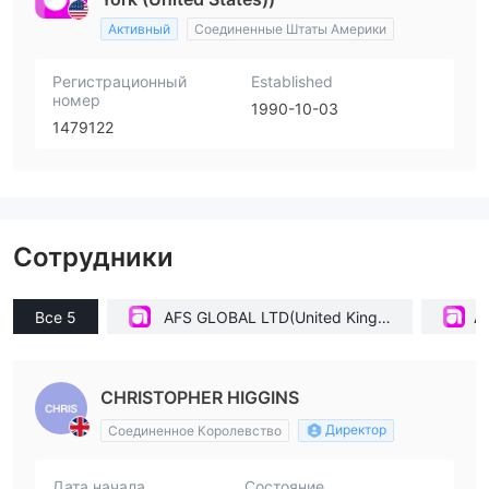
Активный
Соединенные Штаты Америки
Регистрационный
Established
номер
1990-10-03
1479122
Сотрудники
Все 5
AFS GLOBAL LTD(United Kingd
A
om)
CHRISTOPHER HIGGINS
Директор
Соединенное Королевство
Дата начала
Состояние