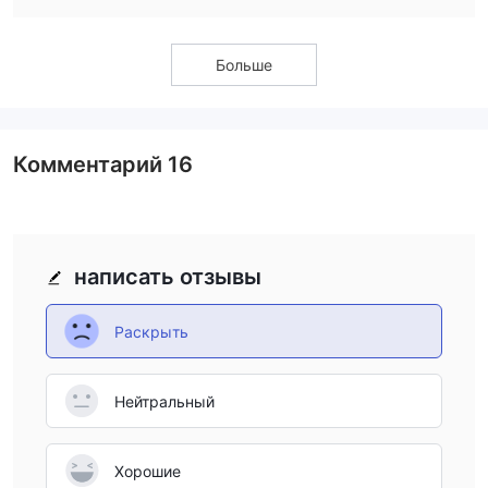
на карту.
especially when considering the additional fees for
overnight positions or certain derivatives.
Больше
Комментарий
16
написать отзывы
Раскрыть
Нейтральный
Хорошие