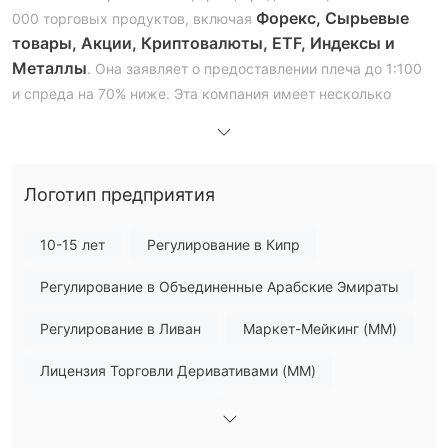
Форекс, Сырьевые
000 торговых продуктов, включая
товары, Акции, Криптовалюты, ETF, Индексы и
Металлы
. Она заявляет о предоставлении плеча до 1:100
и спреда на 70% ниже. Эта компания имеет несколько
лицензий от различных органов, и хотя большинство
лицензий действительны, некоторые из них аннулированы,
превышены или подозреваются в подделке.
Логотип предприятия
Плюсы и минусы
amana Легально?
amana работает в рамках различных регулятивных
10-15 лет
Регулирование в Кипр
структур в разных юрисдикциях. Однако, когда речь идет о
Регулирование в Объединенные Арабские Эмираты
регулятивном статусе, хотя большинство субъектов
регулируются, у некоторых лиц лицензии были
Регулирование в Ливан
Маркет-Мейкинг (MM)
аннулированы или они отмечены как "Подозрительный
клон" определенными органами.
Лицензия Торговли Деривативами (MM)
На что я могу торговать на amana?
Основной стандарт MT4
более 6 000
amana утверждает, что предлагает
типов