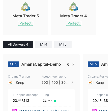
Meta Trader 5
Meta Trader 4
Perfect
Perfect
All Servers 4
MT4
MT5
AmanaCapital-Demo
Aman
MT5
MT5
6
Страна/Регион
Кредитное плечо
Страна/Регион
Кипр
500 | 400 | 300 |
Кипр
200 | 100 | 50 | 2
5 | 10 | 5 | 2 | 1
IP-адрес сервера
Ping
IP-адрес се
20.***.113
20.***.38
74 ms