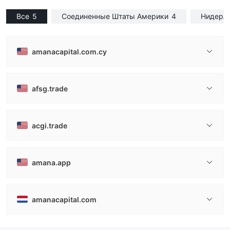
Все
5
Соединенные Штаты Америки
4
Нидерл
amanacapital.com.cy
afsg.trade
acgi.trade
amana.app
amanacapital.com