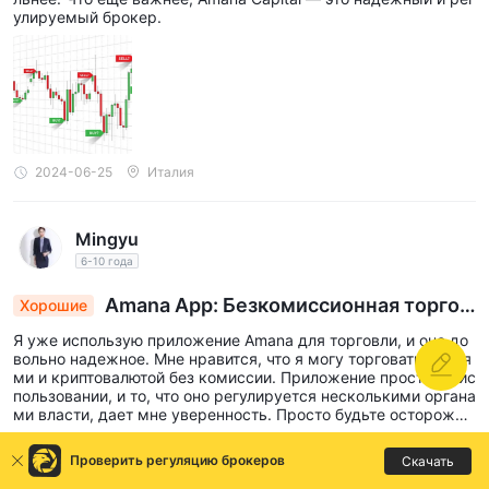
улируемый брокер.
2024-06-25
Италия
Mingyu
6-10 года
Amana App: Безкомиссионная торгов
Хорошие
ля с осторожностью по кредитному плечу в во
Я уже использую приложение Amana для торговли, и оно до
латильности криптовалюты
вольно надежное. Мне нравится, что я могу торговать акция
ми и криптовалютой без комиссии. Приложение простое в ис
пользовании, и то, что оно регулируется несколькими органа
ми власти, дает мне уверенность. Просто будьте осторожны
с вариантами торговли с плечом, особенно в криптовалюте -
она очень волатильна!
Проверить регуляцию брокеров
Скачать