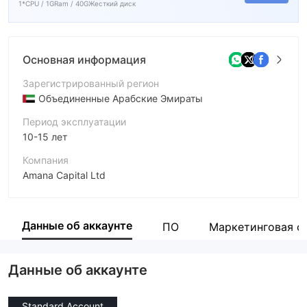
1*CPU / 1GRam / 40GЖесткий диск
Основная информация
Зарегистрированный регион
Объединенные Арабские Эмираты
Период эксплуатации
10-15 лет
Компания
Amana Capital Ltd
Аббревиатура
amana
Данные об аккаунте
ПО
Маркетинговая с
Сотрудник компании
--
Данные об аккаунте
Standard Account