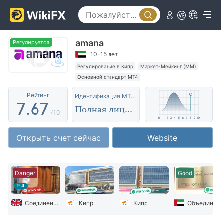
2
1
2
3
2
3
amana
4
3
4
Регулируется
10-15 лет
5
4
5
Регулирование в Кипр
Маркет-Мейкинг (MM)
Основной стандарт MT4
6
5
6
Высокие потенциальные риски
Рейтинг
Идентификация MT4/5
7
.
6
7
Полная лицензия
/10
8
7
8
Открыть счет сейчас
Website
9
8
9
9
Danger
Good
4
Соединенное Королевство
Кипр
Кипр
Объединенные Арабские Эмир