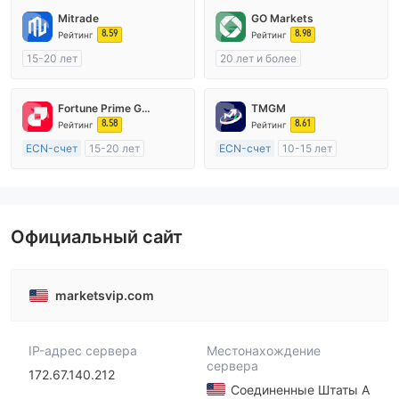
Mitrade
GO Markets
8.59
8.98
Рейтинг
Рейтинг
15-20 лет
20 лет и более
Регулирование в Австралия
Регулирование в Австралия
Маркет-Мейкинг (MM)
Маркет-Мейкинг (MM)
Fortune Prime Global
TMGM
Самостоятельное изучение
cTrader
8.58
8.61
Рейтинг
Рейтинг
ECN-счет
15-20 лет
ECN-счет
10-15 лет
Регулирование в Австралия
Регулирование в Австралия
Маркет-Мейкинг (MM)
Маркет-Мейкинг (MM)
Основной стандарт MT4
Основной стандарт MT4
Официальный сайт
marketsvip.com
IP-адрес сервера
Местонахождение
сервера
172.67.140.212
Соединенные Штаты А