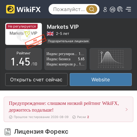
0
0
1
1
2
Markets VIP
Не регулируется
2
3
2-5 лет
Подозрительная лицензия
0
3
4
Регион деятельности подозрителен
Рейтинг
Индекс регулирования
1.73
Высокие потенциальные риски
1
.
4
5
Индекс бизнеса
5.65
/10
Индекс контроля рисков
1.19
2
5
6
Открыть счет сейчас
Website
3
6
7
4
7
8
Предупреждение: слишком низкий рейтинг WikiFX,
5
8
9
держитесь подальше!
Прошлое тестирование 2026-08-09
Риски
2
6
9
Лицензия Форекс
7