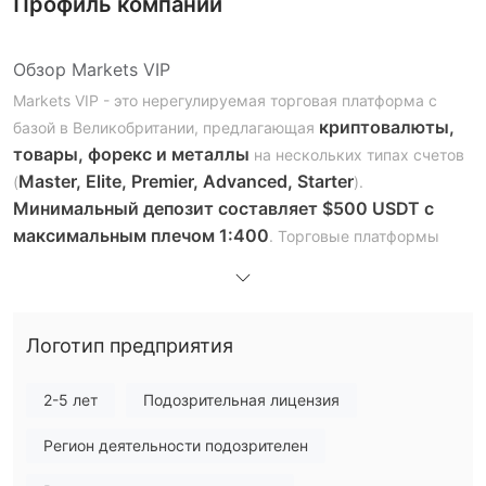
Профиль компании
Обзор Markets VIP
Markets VIP - это нерегулируемая торговая платформа с
криптовалюты,
базой в Великобритании, предлагающая
товары, форекс и металлы
на нескольких типах счетов
Master, Elite, Premier, Advanced, Starter
(
).
Минимальный депозит составляет $500 USDT с
максимальным плечом 1:400
. Торговые платформы
включают мобильные приложения, планшеты и веб-
трейдер. Предоставляются образовательные ресурсы,
такие как курсы и персональное руководство.
Логотип предприятия
Markets VIP - Легитимность?
работающей без какого-либо
Markets VIP кажется
2-5 лет
Подозрительная лицензия
регулирования
, что является серьезным сигналом
Регион деятельности подозрителен
тревоги для потенциальных клиентов. Отсутствие
регулирования означает, что компания не подвергается