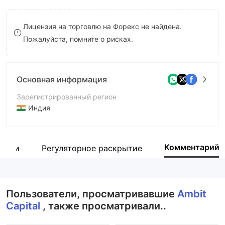
8
7
Лицензия на торговлю на Форекс не найдена.
9
8
Пожалуйста, помните о рисках.
9
Основная информация
Зарегистрированный регион
Индия
Период эксплуатации
2-5 лет
Комментарий
пании
Регуляторное раскрытие
Компания
Ambit Capital
Пользователи, просматривавшие
Ambit
Capital
, также просматривали..