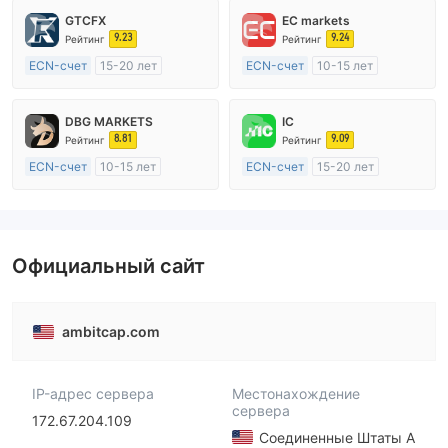
GTCFX
EC markets
9.23
9.24
Рейтинг
Рейтинг
ECN-счет
15-20 лет
ECN-счет
10-15 лет
Регулирование в Соединенное Королевство
Регулирование в Австралия
Маркет-Мейкинг (MM)
Маркет-Мейкинг (MM)
DBG MARKETS
IC
Основной стандарт MT4
Основной стандарт MT4
8.81
9.09
Рейтинг
Рейтинг
ECN-счет
10-15 лет
ECN-счет
15-20 лет
Регулирование в Австралия
Регулирование в Австралия
Маркет-Мейкинг (MM)
Маркет-Мейкинг (MM)
Основной стандарт MT4
Основной стандарт MT4
Официальный сайт
ambitcap.com
IP-адрес сервера
Местонахождение
сервера
172.67.204.109
Соединенные Штаты А