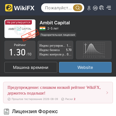
0
Ambit Capital
Не регулируется
1
2-5 лет
Подозрительная лицензия
0
2
Регион деятельности подозрителен
Рейтинг
Индекс регулирования
1.67
Высокие потенциальные риски
1
.
3
0
Индекс бизнеса
5.70
/10
Индекс контроля рисков
0.49
2
4
1
Машина времени
Website
3
5
2
4
6
3
Предупреждение: слишком низкий рейтинг WikiFX,
5
7
4
держитесь подальше!
Прошлое тестирование 2026-08-09
Риски
2
6
8
5
Лицензия Форекс
7
9
6