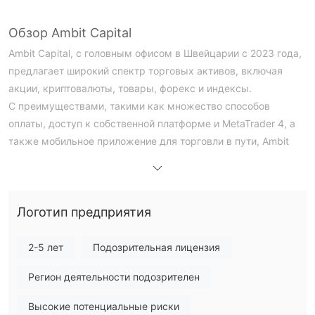
Обзор Ambit Capital
Ambit Capital, с головным офисом в Швейцарии с 2023 года,
предлагает широкий спектр торговых активов, включая
акции, криптовалюты, товары, форекс и индексы.
С преимуществами, такими как множество способов
оплаты, доступ к собственной платформе и MetaTrader 4, а
также мобильное приложение для торговли в пути, Ambit
Capital предлагает гибкость и удобство для трейдеров.
Однако его нерегулируемый статус повышает риски в
отношении защиты инвесторов и регуляторного надзора.
Логотип предприятия
Несмотря на это, широкий выбор торговых услуг и
доступные платформы Ambit Capital привлекают трейдеров
со всего мира, укрепляя его позицию на конкурентном
2-5 лет
Подозрительная лицензия
финансовом рынке.
Регион деятельности подозрителен
Регуляторный статус
Высокие потенциальные риски
Ambit Capital работает без регулирующего надзора.