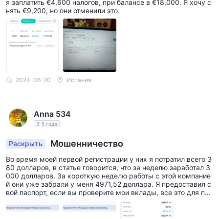
$1,500 для открытия счета. Это может стать преградой для
я заплатить €4,600 налогов, при балансе в €18,000. Я хочу с
нять €9,200, но они отменили это.
некоторых трейдеров, особенно для тех, кто только
начинает торговлю или имеет ограниченный капитал для
инвестиций.
Торговые инструменты
Ambit Capital предоставляет различные торговые активы,
2024-06-20
Испания
включая акции, криптовалюты, товары, валюты и индексы.
Акции
: Ambit Capital предоставляет доступ к торговле
акциями, позволяя инвесторам участвовать в динамичном
Anna 534
мире акций. Клиенты могут инвестировать в широкий
3-5 года
спектр ведущих компаний различных отраслей, позволяя
Мошенничество
Раскрыть
им строить и диверсифицировать свои инвестиционные
портфели в соответствии с их предпочтениями и
Во время моей первой регистрации у них я потратил всего 3
80 долларов, в статье говорится, что за неделю заработал 3
тенденциями рынка.
000 долларов. За короткую неделю работы с этой компание
Криптовалюты
: Ambit Capital предлагает торговлю
й они уже забрали у меня 4971,52 доллара. Я предоставил с
вой паспорт, если вы проверите мои вклады, все это для пол
криптовалютами, позволяя инвесторам участвовать в
учения визы или грин-карты, это может быть мошенничеств
развивающемся рынке цифровых активов. Клиенты могут
о в отношении личности. Вчера они запросили у меня 25 000
долларов, когда я начал исследовать эту компанию, я нашел
торговать популярными криптовалютами, такими как