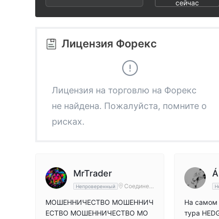
2
3
сейчас
3
4
Лицензия Форекс
4
5
5
6
Лицензия на торговлю на Форекс
не найдена. Пожалуйста, помните о
6
7
рисках.
7
8
8
9
MrTrader
Á
Соединен
Непроверенный
Н
ные Штат
9
ы Америк
МОШЕННИЧЕСТВО МОШЕННИЧ
На самом 
и
ЕСТВО МОШЕННИЧЕСТВО МО
тура HEDG