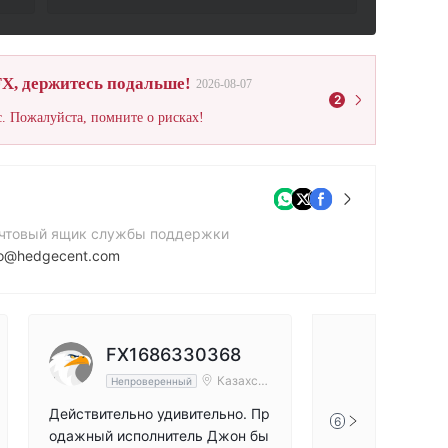
X, держитесь подальше!
2026-08-07
2
. Пожалуйста, помните о рисках!
чтовый ящик службы поддержки
fo@hedgecent.com
нтактный номер
5924928450
йт компании
FX1686330368
tps://hedgecent.com/
Казахст
Непроверенный
ан
Действительно удивительно. Пр
6
одажный исполнитель Джон бы