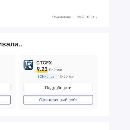
Обновлено：
2026-08-07
ивали..
GTCFX
9.23
Рейтинг
ECN-счет
15-20 лет
ия
Регулирование в Соединенное Королевство
Подробности
Маркет-Мейкинг (MM)
Основной стандарт MT4
Официальный сайт