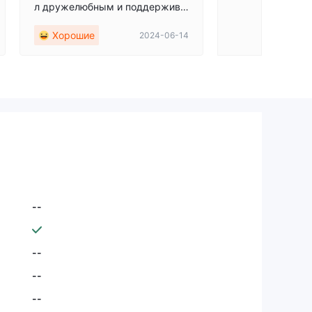
л дружелюбным и поддержива
ющим, он хорошо ответил на вс
Хорошие
2024-06-14
е мои вопросы, что поможет мн
е, как новичку, управлять моим
аккаунтом.
--
--
--
--