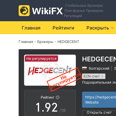
2
Глобальные Брокеры
Платформа Проверки
3
Регуляций
4
Главная
Рейтинги
Раскрыть
Главная
-
Брокеры
-
HEDGECENT
5
6
HEDGECE
Не регулируется
болгарский
|
2
7
0
ECN-счет
Подозрительная л
0
8
1
Регион деятельн
|
Высокие потенц
|
https://hedgecen
Рейтинг
1
.
9
2
Website
/10
Открыть счет