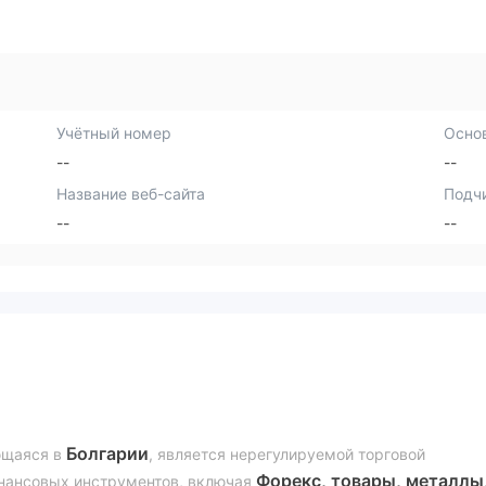
Учётный номер
Осно
--
--
Название веб-сайта
Подч
--
--
Болгарии
ющаяся в
, является нерегулируемой торговой
Форекс, товары, металлы
нансовых инструментов, включая