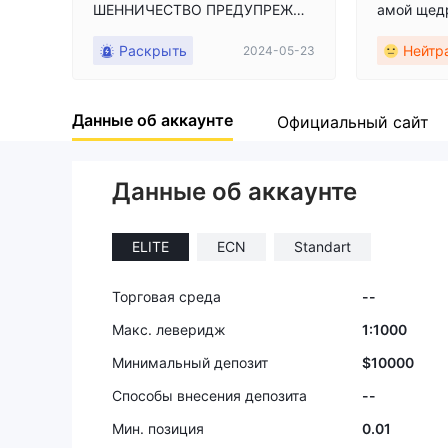
ШЕННИЧЕСТВО ПРЕДУПРЕЖДЕ
амой щедр
НИЕ НЕ ВКЛАДЫВАЙТЕ ИЛИ НЕ
приоритет
Раскрыть
Нейтр
2024-05-23
ОТПРАВЛЯЙТЕ СВОИ ДАННЫЕ.
ные пред
Они заблокировали мой доступ
к клиентской зоне, когда я сдел
Данные об аккаунте
ал запрос на вывод средств, и
Официальный сайт
аннулировали мой счет mt5. Од
нако у меня есть скриншоты и т
орговый отчет обо всем.
Данные об аккаунте
ELITE
ECN
Standart
Торговая среда
--
Макс. леверидж
1:1000
Минимальный депозит
$10000
Способы внесения депозита
--
Мин. позиция
0.01