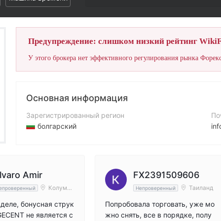
Предупреждение: слишком низкий рейтинг WikiF
У этого брокера нет эффективного регулирования рынка Форекс
Основная информация
Зарегистрированный регион
По
болгарский
in
Период эксплуатации
Ко
2-5 лет
+3
Компания
Са
lvaro Amir
FX2391509606
HEDGECENT LTD
ht
Колумби
Таиланд
епроверенный
Непроверенный
я
деле, бонусная струк
Попробовала торговать, уже мо
ECENT не является с
жно снять, все в порядке, полу