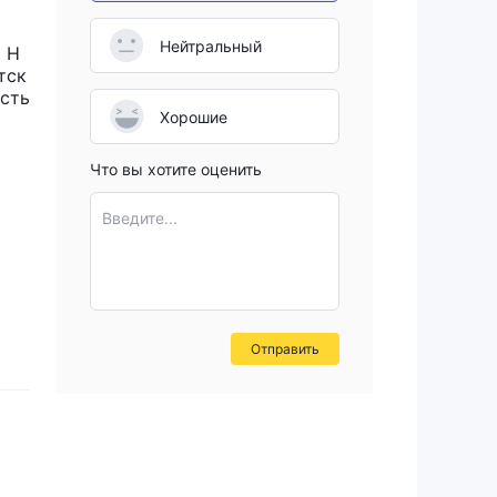
й
Нейтральный
 Н
тск
есть
Хорошие
овых
Что вы хотите оценить
Введите...
х
Отправить
е
т