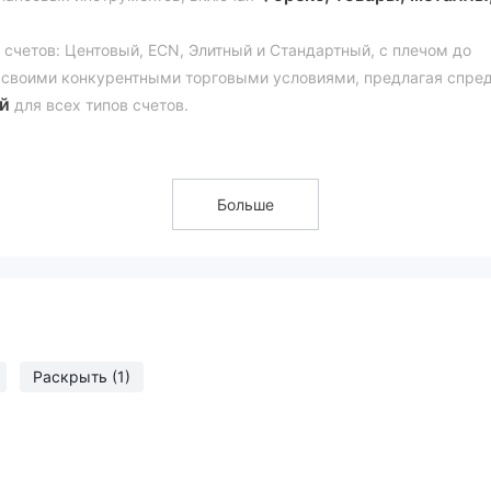
счетов: Центовый, ECN, Элитный и Стандартный, с плечом до
 своими конкурентными торговыми условиями, предлагая спре
й
для всех типов счетов.
MetaTrader 5 и cTrader
атформы, такие как
, обеспечивая
10 USD
ть с минимального депозита всего в
и получить доступ 
Больше
мошенничество?
уемая
, что означает, что она не подпадает под надзор какого-ли
а.
Раскрыть
(1)
ем к депозиту всего 10 USD, HEDGECENT делает торговлю
ючая начинающих с ограниченным капиталом.
 1:2000, HEDGECENT предоставляет трейдерам возможность
лекая тех, кто желает увеличить свои позиции.