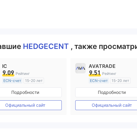
вавшие
HEDGECENT
, также просматр
IC
AVATRADE
9.09
9.51
Рейтинг
Рейтинг
ECN-счет
15-20 лет
ECN-счет
15-20 лет
Регулирование в Австралия
Регулирование в Австрал
Подробности
Подробности
Маркет-Мейкинг (MM)
Маркет-Мейкинг (MM)
Основной стандарт MT4
Основной стандарт MT4
Официальный сайт
Официальный сайт