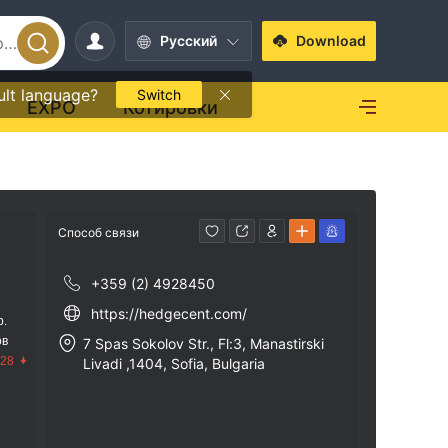
Pусский
Download
ult language?
Switch
EXPO
Котировки
Способ связи
+359 (2) 4928450
https://hedgecent.com/
р.
ов
7 Spas Sokolov Str., Fl:3, Manastirski
.28
Livadi ,1404, Sofia, Bulgaria