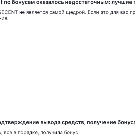
 по бонусам оказалось недостаточным: лучшие 
 людей, зависящих от дохода
GECENT не является самой щедрой. Если это для вас п
ния.
ых продуктов, адаптированных для удовлетворения
доступ к глобальному валютному рынку, предлагая широкий
ных до экзотических. Это позволяет трейдерам спекулировать н
, используя ликвидность и 24/5 характер рынка Форекс.
ме включают в себя различные твердые и мягкие товары, такие 
кохозяйственные продукты, такие как пшеница и кукуруза.
агоценными и промышленными металлами, включая золото,
часто используется в качестве защиты от инфляции и обесценен
том для трейдеров, желающих защитить свой капитал на
сть торговать акциями ведущих мировых компаний, позволяя 
сов без необходимости владения физическими акциями.
некоторым из ведущих мировых фондовых индексов, таким как
одтверждение вывода средств, получение бонус
ексами позволяет клиентам спекулировать на общем движении
, все в порядке, получила бонус