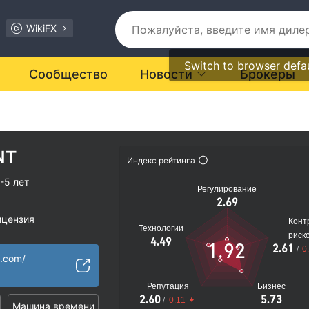
WikiFX
Switch to browser defa
Сообщество
Новости
Брокеры
NT
Индекс рейтинга
-5 лет
Регулирование
2.69
ицензия
Конт
Технологии
ости подозрителен
риск
4.49
1.92
2.61
/
0
иальные риски
t.com/
Репутация
Бизнес
2.60
5.73
/
0.11
Машина времени