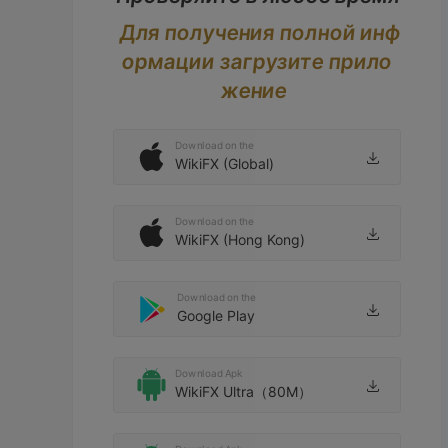
Для получения полной инф
ормации загрузите прило
жение
Download on the
WikiFX (Global)
Download on the
WikiFX (Hong Kong)
Download on the
Google Play
Download Apk
WikiFX Ultra（80M）