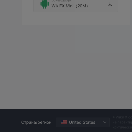
Download Apk
WikiFX Mini（20M）
※ WikiFX с
Страна/регион
United States
не гаранти
критическ