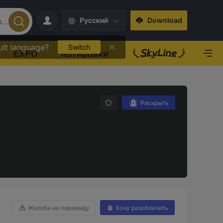
Pусский
Download
ult language?
Switch
EXPO
Котировки
Раскрыть
Жалоба на пирамиду
Хочу разоблачить