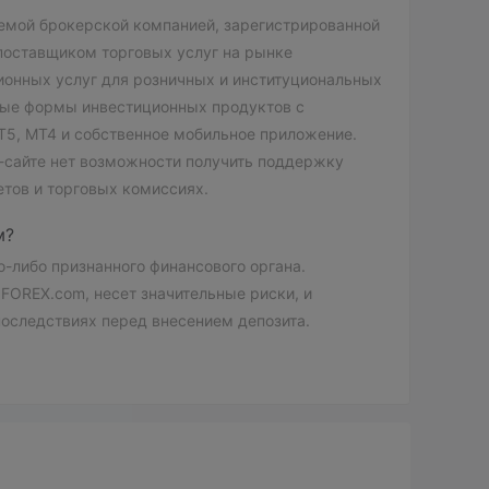
уемой брокерской компанией, зарегистрированной
поставщиком торговых услуг на рынке
ионных услуг для розничных и институциональных
чные формы инвестиционных продуктов с
T5, MT4 и собственное мобильное приложение.
б-сайте нет возможности получить поддержку
етов и торговых комиссиях.
м?
о-либо признанного финансового органа.
FOREX.com, несет значительные риски, и
оследствиях перед внесением депозита.
ртфель из 5 классов активов, включая валюту,
олее 300 продуктов на выбор. Вы можете
rosoft и др. Для торговли индексами у вас будет