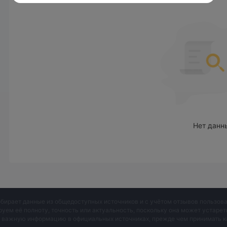
Однако здесь вы не увидите ETF, инвестиционных фондов 
из этого тройки.
Типы счетов
FOREX.com предлагает три торговых счета в режиме реа
Миниатюрный
. Счета Мини идеально подходят для на
инвесторов всех уровней опыта, а Миниатюрные счета п
его веб-сайте нет подробной информации. И эта фирма н
неудобством для начинающих инвесторов.
Нет данн
FOREX.com
Комиссии
FOREX.com предлагает спреды от 0,0 пипсов и плечо до 1
Кроме того, есть предложения по открытию счета, скидки
брокером. Например, вы получите не менее 15% комисси
сумму более $10 миллионов в общем объеме торговли ак
течение календарного месяца.
обирает данные из общедоступных источников и с учётом отзывов пользо
Однако на его веб-сайте нет дополнительной информации
руем её полноту, точность или актуальность, поскольку она может устаре
и важную информацию в официальных источниках, прежде чем принимать к