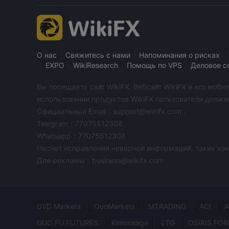
|
|
|
О нас
Свяжитесь с нами
Напоминания о рисках
|
|
|
|
EXPO
WikiResearch
Помощь по VPS
Деловое с
Вы посещаете сайт WikiFX. Вебсайт WikiFX и его мо
использовании продуктов WikiFX пользователи должн
Официальный Email：support@wikifx.com；
Telegram：77075512308
Whatsapp：77075512308
Насчет исправления неверной информаций, таких как
Для рекламы：business@wikifx.com
GVD Markets
QuoMarkets
MTRADING
ACI
A
GUO FU FUTURES
Kimonsage
LTG
OSIRIS FOR