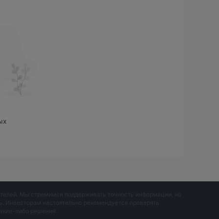
и облигаций. FOREX.com не предлагает ни одного
Стандартный, Мини
льного времени:
и
чинающих. Стандартные счета подходят для
редназначены для опытных инвесторов. Однако на
е предоставляет демо-счет, что может быть
ых
:500. Минимальный депозит составляет $100.
 на переводы и кэшбэк за сделки с этим
онных возмещений, если вы совершите сделки на
циями США и CFD-контрактами Гонконга в
вателей. Мы стремимся поддерживать точность информации, но
 о торговых комиссиях.
ть. Инвесторам настоятельно рекомендуется проверять
акие-либо решения.