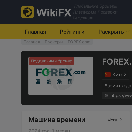
Глобальные Брокеры
Платформа Проверки
Регуляций
Главная
Рейтинги
Раскрыть
Главная
-
Брокеры
-
FOREX.com
FOREX
Поддельный брокер
Китай
Время входа
https://ww
Машина времени
More
2024 год 9 месяц