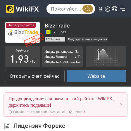
4
5
6
0
BizzTrade
Не регулируется
7
1
2-5 лет
ECN-счет
Подозрительная лицензия
0
8
2
Регион деятельности подозрителен
Рейтинг
Индекс регулирования
3.56
Высокие потенциальные риски
1
.
9
3
Индекс бизнеса
5.11
/10
Индекс контроля рисков
2.62
2
4
Открыть счет сейчас
Website
3
5
4
6
Предупреждение: слишком низкий рейтинг WikiFX,
5
7
держитесь подальше!
Прошлое тестирование 2026-08-08
Риски
2
6
8
Лицензия Форекс
7
9