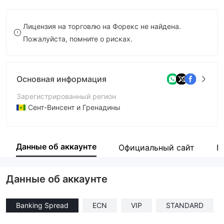
8
Лицензия на торговлю на Форекс не найдена.
9
Пожалуйста, помните о рисках.
Основная информация
Зарегистрированный регион
Сент-Винсент и Гренадины
Период эксплуатации
2-5 лет
Данные об аккаунте
Официальный сайт
В
Компания
BizzTrade Ltd.
Данные об аккаунте
Banking Spread
ECN
VIP
STANDARD