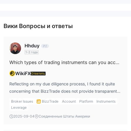
Вики Вопросы и ответы
Hhduy
1-2 года
Which types of trading instruments can you access through BizzTrade, such as forex, stocks, indices, cryptocurrencies, or commodities?
WikiFX
Ответить
Reflecting on my due diligence process, I found it quite
concerning that BizzTrade does not provide transparent
information about the specific trading instruments
Broker Issues
BizzTrade
Account
Platform
Instruments
available on their platform. As an experienced trader,
Leverage
clarity regarding accessible markets—whether that’s
2025-09-04
Соединенные Штаты Америки
forex, stocks, indices, cryptocurrencies, or commodities—
is essential for managing both risk and opportunity.