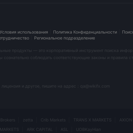
|
|
Условия использования
Политика Конфиденциальности
Поис
|
отрудничество
Региональное подразделение
бильные продукты — это корпоративный инструмент поиска инфор
ы сознательно соблюдать соответствующие законы и правила стр
 лицензия и другое, пишите на адрес：qa@wikifx.com
dBrokers
zetta
Crib Markets
TRANS X MARKETS
AXION
 MARKETS
ARK CAPITAL
ASL
UOBKayHian