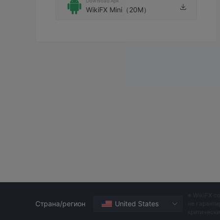
Download Apk
WikiFX Mini（20M）
※ WikiFX с
Страна/регион
United States
не гаранти
критическ