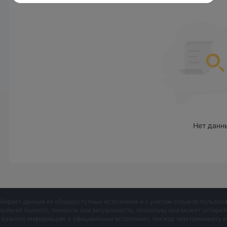
Плечо
xDirect предоставляет трейдерам максимальное плечо 1:
Комиссии xDirect
xDirect предлагает различные варианты спредов и комис
с таблицей для получения подробной информации.
Торговая платформа
Депозит и вывод средств
xDirect требует минимального депозита в размере 100 д
Нет данн
обирает данные из общедоступных источников и с учётом отзывов пользо
руем её полноту, точность или актуальность, поскольку она может устаре
и важную информацию в официальных источниках, прежде чем принимать к