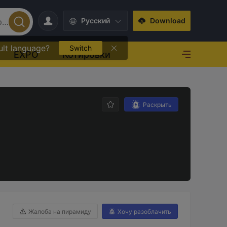
Pусский
Download
ult language?
Switch
EXPO
Котировки
Раскрыть
Жалоба на пирамиду
Хочу разоблачить