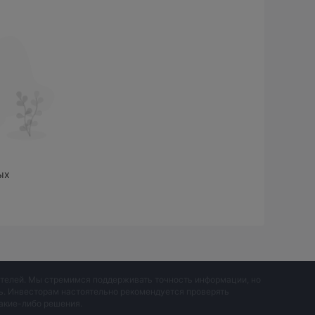
400.
сий для разных счетов. Вы можете ознакомиться
олларов США.
ых
вателей. Мы стремимся поддерживать точность информации, но
ть. Инвесторам настоятельно рекомендуется проверять
акие-либо решения.