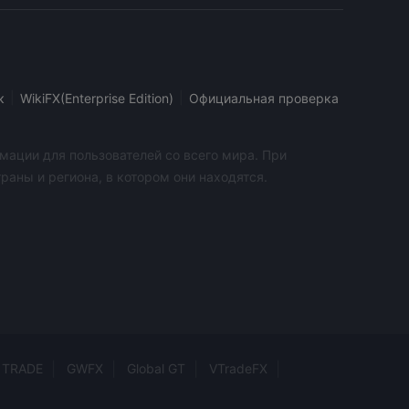
|
|
к
WikiFX(Enterprise Edition)
Официальная проверка
мации для пользователей со всего мира. При
аны и региона, в котором они находятся.
 TRADE
GWFX
Global GT
VTradeFX