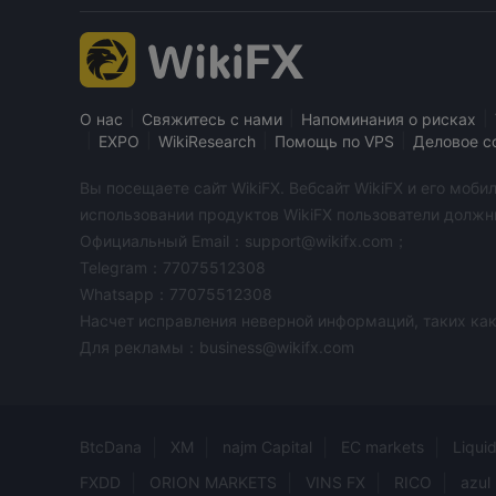
|
|
|
О нас
Свяжитесь с нами
Напоминания о рисках
|
|
|
|
EXPO
WikiResearch
Помощь по VPS
Деловое с
Вы посещаете сайт WikiFX. Вебсайт WikiFX и его мо
использовании продуктов WikiFX пользователи должн
Официальный Email：support@wikifx.com；
Telegram：77075512308
Whatsapp：77075512308
Насчет исправления неверной информаций, таких как
Для рекламы：business@wikifx.com
BtcDana
XM
najm Capital
EC markets
Liqui
FXDD
ORION MARKETS
VINS FX
RICO
azul