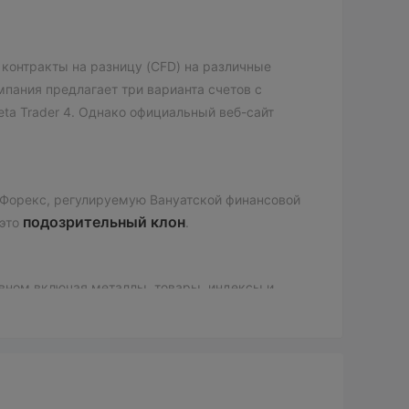
 контракты на разницу (CFD) на различные
мпания предлагает три варианта счетов с
eta Trader 4. Однако официальный веб-сайт
е Форекс, регулируемую Вануатской финансовой
подозрительный клон
 это
.
овном включая металлы, товары, индексы и
 и Pro.