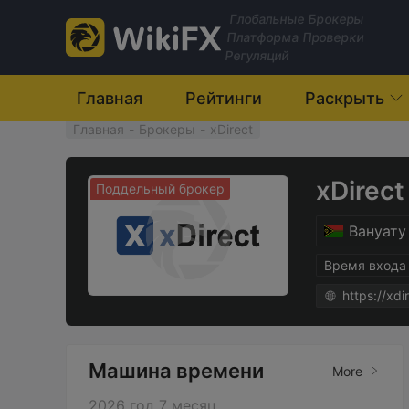
Глобальные Брокеры
Платформа Проверки
Регуляций
Главная
Рейтинги
Раскрыть
Главная
-
Брокеры
-
xDirect
xDirect
Поддельный брокер
Вануату
Время входа
https://xdi
Машина времени
More
2026 год 7 месяц