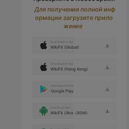
Для получения полной инф
ормации загрузите прило
жение
Download on the
WikiFX (Global)
Download on the
WikiFX (Hong Kong)
Download on the
Google Play
Download Apk
WikiFX Ultra（80M）