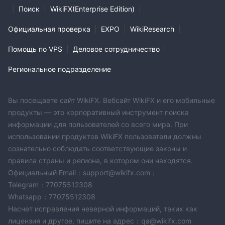
|
Поиск
|
WikiFX(Enterprise Edition)
|
Официальная проверка
|
EXPO
|
WikiResearch
|
Помощь по VPS
|
Деловое сотрудничество
|
Региональное подразделение
Вы посещаете сайт WikiFX. Вебсайт WikiFX и его мобильные
продукты — это корпоративный инструмент поиска
информации для пользователей со всего мира. При
использовании продуктов WikiFX пользователи должны
сознательно соблюдать соответствующие законы и
правила страны и региона, в котором они находятся.
Официальный Email：support@wikifx.com；
Telegram：77075512308
Whatsapp：77075512308
Насчет исправления неверной информаций, таких как
лицензия и другое, пишите на адрес：qa@wikifx.com