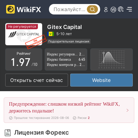
4
2
5
3
6
4
Gitex Capital
Не регулируется
7
5
5-10 лет
Подозрительная лицензия
0
8
6
Регион деятельности подозрителен
Рейтинг
Индекс регулирования
2.70
Высокие потенциальные риски
1
.
9
7
Индекс бизнеса
6.45
/10
Индекс контроля рисков
2.73
2
8
Открыть счет сейчас
Website
3
9
4
Предупреждение: слишком низкий рейтинг WikiFX,
5
держитесь подальше!
Прошлое тестирование 2026-08-06
Риски
2
6
Лицензия Форекс
7