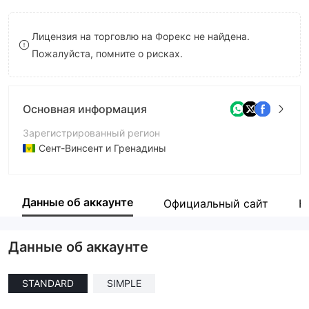
8
Лицензия на торговлю на Форекс не найдена.
9
Пожалуйста, помните о рисках.
Основная информация
Зарегистрированный регион
Сент-Винсент и Гренадины
Период эксплуатации
5-10 лет
Данные об аккаунте
Официальный сайт
К
Компания
Sanguine Solutions LTD
Данные об аккаунте
STANDARD
SIMPLE