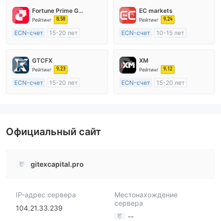
Fortune Prime Global
EC markets
8.58
9.24
Рейтинг
Рейтинг
ECN-счет
15-20 лет
ECN-счет
10-15 лет
Регулирование в Австралия
Регулирование в Австралия
Маркет-Мейкинг (MM)
Маркет-Мейкинг (MM)
GTCFX
XM
Основной стандарт MT4
Основной стандарт MT4
9.23
9.12
Рейтинг
Рейтинг
ECN-счет
15-20 лет
ECN-счет
15-20 лет
Регулирование в Соединенное Королевство
Регулирование в Австралия
Маркет-Мейкинг (MM)
Маркет-Мейкинг (MM)
Основной стандарт MT4
Основной стандарт MT4
Официальный сайт
gitexcapital.pro
IP-адрес сервера
Местонахождение
сервера
104.21.33.239
--