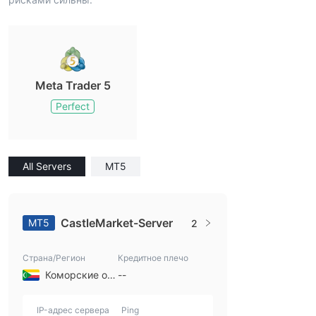
Meta Trader 5
Perfect
All Servers
MT5
CastleMarket-Server
MT5
2
Страна/Регион
Кредитное плечо
Коморские острова
--
IP-адрес сервера
Ping