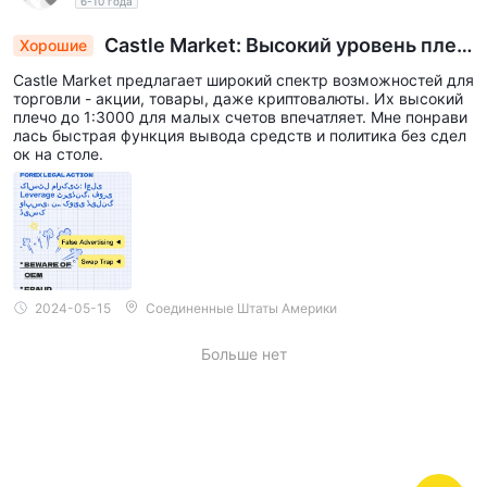
6-10 года
Castle Market: Высокий уровень плеч
Хорошие
а, быстрые выводы, политика без сделок на ст
Castle Market предлагает широкий спектр возможностей для
оле
торговли - акции, товары, даже криптовалюты. Их высокий
плечо до 1:3000 для малых счетов впечатляет. Мне понрави
лась быстрая функция вывода средств и политика без сдел
ок на столе.
2024-05-15
Соединенные Штаты Америки
Больше нет