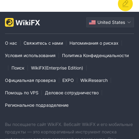
United States
О нас
|
Свяжитесь с нами
|
Напоминания о рисках
|
Условия использования
|
Политика Конфиденциальности
|
Поиск
|
WikiFX(Enterprise Edition)
|
Официальная проверка
|
EXPO
|
WikiResearch
|
Помощь по VPS
|
Деловое сотрудничество
|
Региональное подразделение
Вы посещаете сайт WikiFX. Вебсайт WikiFX и его мобильные
продукты — это корпоративный инструмент поиска