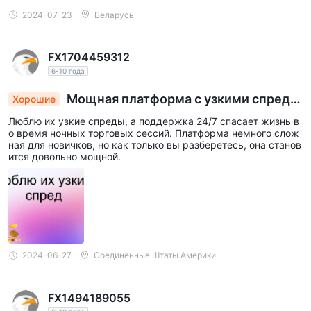
2024-07-23
Беларусь
FX1704459312
6-10 года
Мощная платформа с узкими спреда
Хорошие
ми и круглосуточной поддержкой для трейде
Люблю их узкие спреды, а поддержка 24/7 спасает жизнь в
ров
о время ночных торговых сессий. Платформа немного слож
ная для новичков, но как только вы разберетесь, она станов
ится довольно мощной.
2024-06-27
Соединенные Штаты Америки
FX1494189055