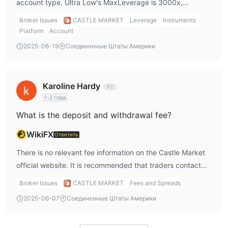
account type. Ultra Low's MaxLeverage is 3000x,
Standard account's MaxLeverage is 1000x, and VIP
Broker Issues
CASTLE MARKET
Leverage
Instruments
account's MaxLeverage is 500x.
Platform
Account
2025-06-19
Соединенные Штаты Америки
Karoline Hardy
1-2 года
What is the deposit and withdrawal fee?
WikiFX
Ответить
There is no relevant fee information on the Castle Market
official website. It is recommended that traders contact
customer service before trading to understand.
Broker Issues
CASTLE MARKET
Fees and Spreads
2025-06-07
Соединенные Штаты Америки