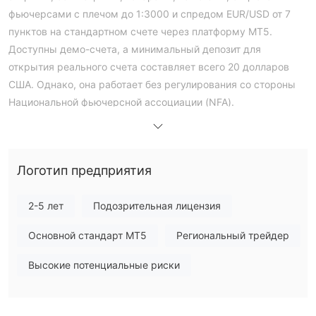
фьючерсами с плечом до 1:3000 и спредом EUR/USD от 7
пунктов на стандартном счете через платформу MT5.
Доступны демо-счета, а минимальный депозит для
открытия реального счета составляет всего 20 долларов
США. Однако, она работает без регулирования со стороны
Национальной фьючерсной ассоциации (NFA).
Плюсы и минусы
Castle Market Легитимность
Castle Market утверждает, что она регулируется
Финансовой службой проведения операций (FCA)
Логотип предприятия
и
имеет Общую лицензию на коммерческую деятельность с
номером 15950041. Однако, эта лицензия была
2-5 лет
Подозрительная лицензия
превышена
.
Основной стандарт MT5
Региональный трейдер
Что я могу торговать на Castle Market?
Высокие потенциальные риски
Castle Market предлагает более 60 валютных пар, акций,
облигаций, товаров, опционов и фьючерсов.