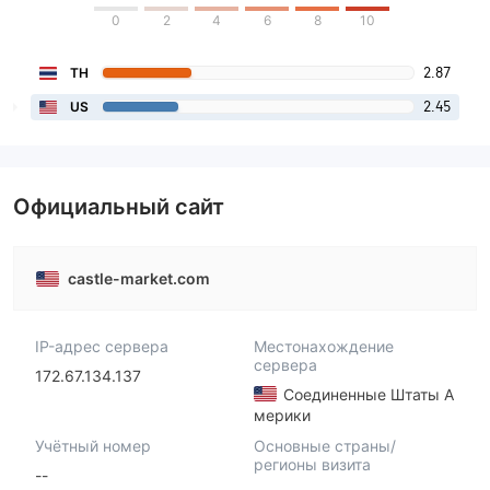
0
2
4
6
8
10
2.87
TH
2.45
US
Официальный сайт
castle-market.com
IP-адрес сервера
Местонахождение
сервера
172.67.134.137
Соединенные Штаты А
мерики
Учётный номер
Основные страны/
регионы визита
--