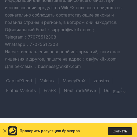
информации для пользователей со всего мира. При
использовании продуктов WikiFX пользователи должны
сознательно соблюдать соответствующие законы и
правила страны и региона, в котором они находятся.
Официальный Email：support@wikifx.com；
Telegram：77075512308
Whatsapp：77075512308
Насчет исправления неверной информаций, таких как
лицензия и другое, пишите на адрес：qa@wikifx.com
Для рекламы：business@wikifx.com
CapitalXtend
Valetax
MoneyProX
zenstox
Fintrix Markets
EsaFX
NextTradeWave
Dupoin
Ещё
aiwa
Digibits
Agena Markets
MC Markets
FTMX GLOBAL
FXPRIMUS
CapitalXtrade
Olympia Markets
XB Prime
SK markets
MEKSA
FX Broadnet
Проверить регуляцию брокеров
Скачать