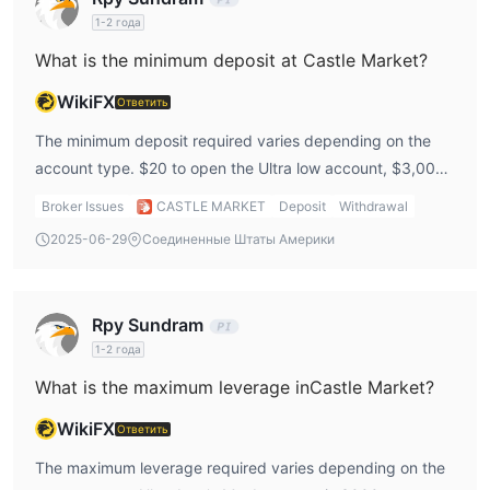
Депозит и вывод средств
1-2 года
дебетовые/кредитные карты
Castle Market принимает
What is the minimum deposit at Castle Market?
через платформы Stripe и Payscout. Он также принимает
WikiFX
криптовалюту
Ответить
через платформу Coinbase.
The minimum deposit required varies depending on the
account type. $20 to open the Ultra low account, $3,000
to open the Standard account, and $5,000 to open the
Broker Issues
CASTLE MARKET
Deposit
Withdrawal
VIP account.
2025-06-29
Соединенные Штаты Америки
Rpy Sundram
1-2 года
What is the maximum leverage inCastle Market?
WikiFX
Ответить
The maximum leverage required varies depending on the