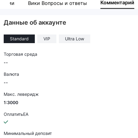
Комментарий
пании
Вики Вопросы и ответы
Сотрудник компании
--
Данные об аккаунте
Standard
VIP
Ultra Low
Торговая среда
--
Валюта
--
Макс. леверидж
1:3000
ОплатитьEA
Минимальный депозит