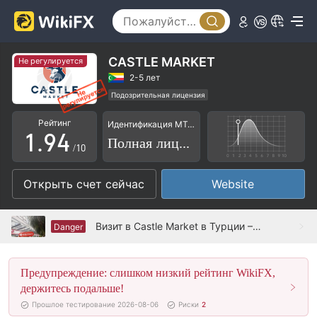
4
5
0
6
1
CASTLE MARKET
Не регулируется
7
2
2-5 лет
Подозрительная лицензия
0
8
3
Основной стандарт MT5
Региональный трейдер
Рейтинг
Идентификация MT4/5
Высокие потенциальные риски
1
.
9
4
Полная лицензия
/10
2
5
Открыть счет сейчас
Website
3
6
4
7
Визит в Castle Market в Турции – Офис не найден
Danger
5
8
Предупреждение: слишком низкий рейтинг WikiFX,
6
9
держитесь подальше!
7
Прошлое тестирование 2026-08-06
Риски
2