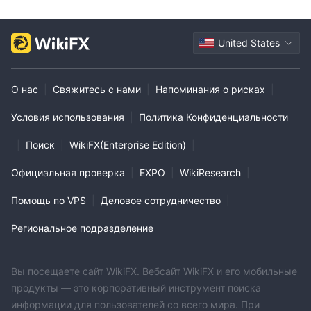
United States
О нас
|
Свяжитесь с нами
|
Напоминания о рисках
|
Условия использования
|
Политика Конфиденциальности
|
Поиск
|
WikiFX(Enterprise Edition)
|
Официальная проверка
|
EXPO
|
WikiResearch
|
Помощь по VPS
|
Деловое сотрудничество
|
Региональное подразделение
Вы посещаете сайт WikiFX. Вебсайт WikiFX и его мобильные
продукты — это корпоративный инструмент поиска
информации для пользователей со всего мира. При