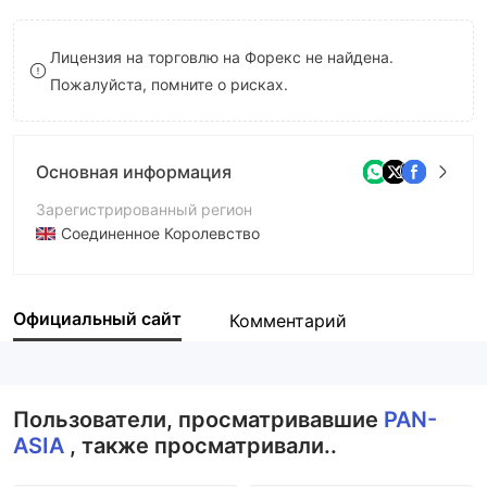
9
7
7
Лицензия на торговлю на Форекс не найдена.
8
8
Пожалуйста, помните о рисках.
9
9
Основная информация
Зарегистрированный регион
Соединенное Королевство
Период эксплуатации
5-10 лет
Официальный сайт
Комментарий
Компания
PanAsiaUk.com
Пользователи, просматривавшие
PAN-
ASIA
, также просматривали..