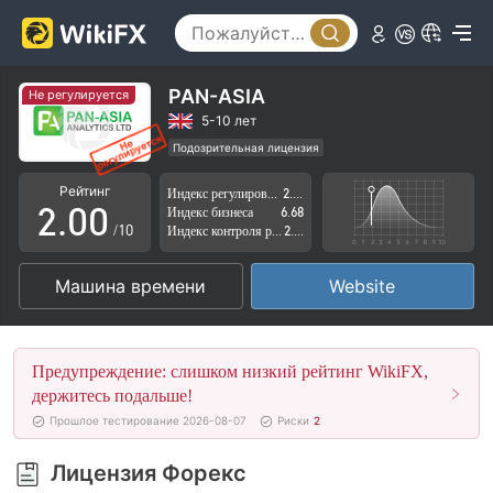
PAN-ASIA
Не регулируется
0
5-10 лет
Подозрительная лицензия
1
Регион деятельности подозрителен
Рейтинг
Индекс регулирования
2.51
Высокие потенциальные риски
2
.
0
0
Индекс бизнеса
6.68
/10
Индекс контроля рисков
2.84
3
1
1
Машина времени
Website
4
2
2
5
3
3
Предупреждение: слишком низкий рейтинг WikiFX,
6
4
4
держитесь подальше!
Прошлое тестирование 2026-08-07
Риски
2
7
5
5
Лицензия Форекс
8
6
6