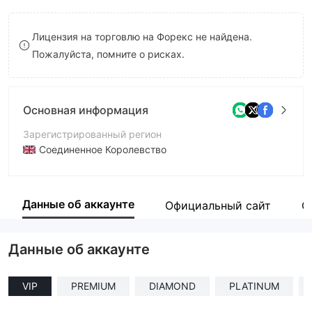
9
7
7
Лицензия на торговлю на Форекс не найдена.
8
8
Пожалуйста, помните о рисках.
9
9
Основная информация
Зарегистрированный регион
Соединенное Королевство
Период эксплуатации
5-10 лет
Данные об аккаунте
Официальный сайт
О
Компания
Voytegon
Данные об аккаунте
VIP
PREMIUM
DIAMOND
PLATINUM