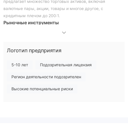
предлагает множество торговых активов, включая
валютные пары, акции, товары и многое другое, с
кредитным плечом до 200:1.
Рыночные инструменты
несмотря на Voytegon фокусируется на криптографии, в его
распоряжении есть и другие активы. Ниже приведены
несколько категорий активов, доступных на Voytegon
Логотип предприятия
Платформа:
• Форекс
5-10 лет
Подозрительная лицензия
• Акции
• Товары
Регион деятельности подозрителен
• Индексы
• Криптовалюты
Высокие потенциальные риски
Типы учетных записей
в отношении брокерских счетов, Voytegon имеет довольно
стандартную структуру. Предлагаются учетные записи
уровня, каждая из которых представляет собой обновление
по сравнению с предыдущей. семь типов: бронза, серебро,