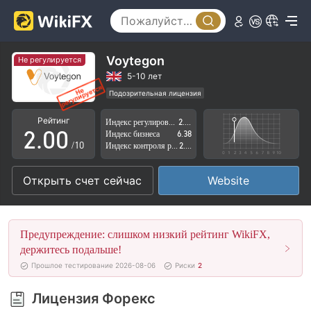
Voytegon
Не регулируется
0
5-10 лет
Подозрительная лицензия
1
Регион деятельности подозрителен
Рейтинг
Индекс регулирования
2.64
Высокие потенциальные риски
2
.
0
0
Индекс бизнеса
6.38
/10
Индекс контроля рисков
2.80
3
1
1
Открыть счет сейчас
Website
4
2
2
5
3
3
Предупреждение: слишком низкий рейтинг WikiFX,
6
4
4
держитесь подальше!
Прошлое тестирование 2026-08-06
Риски
2
7
5
5
Лицензия Форекс
8
6
6