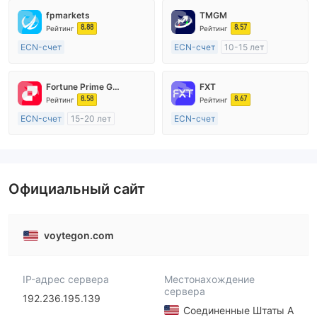
fpmarkets
TMGM
8.88
8.57
Рейтинг
Рейтинг
ECN-счет
ECN-счет
10-15 лет
20 лет и более
Регулирование в Австралия
Регулирование в Австралия
Маркет-Мейкинг (MM)
Fortune Prime Global
FXT
Маркет-Мейкинг (MM)
Основной стандарт MT4
8.58
8.67
Рейтинг
Рейтинг
Основной стандарт MT4
ECN-счет
15-20 лет
ECN-счет
Регулирование в Австралия
20 лет и более
Маркет-Мейкинг (MM)
Регулирование в Австралия
Основной стандарт MT4
Маркет-Мейкинг (MM)
Основной стандарт MT4
Официальный сайт
voytegon.com
IP-адрес сервера
Местонахождение
сервера
192.236.195.139
Соединенные Штаты А