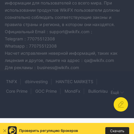
информации для пользователей со всего мира. При
использовании продуктов WikiFX пользователи должны
сознательно соблюдать соответствующие законы и
правила страны и региона, в котором они находятся.
Официальный Email：support@wikifx.com；
Telegram：77075512308
Whatsapp：77075512308
Насчет исправления неверной информаций, таких как
лицензия и другое, пишите на адрес：qa@wikifx.com
Для рекламы：business@wikifx.com
TNFX
dbinvesting
HANTEC MARKETS
Core Prime
GOC Prime
MondFx
BullionVault
Ещё
ZERO
BTSE
Unitedpips
Asia Trade Point Futures
quadcode markets
ASEX
TradeFxP
WinFxTrade
Automata FX
Alpha Forex Trading
FX Fair
ANEECAPITAL
TransAct Futures
Проверить регуляцию брокеров
Скачать