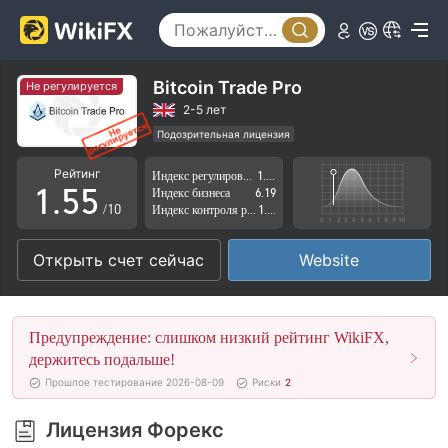
0
0
1
1
2
2
Bitcoin Trade Pro
Не регулируется
3
3
2-5 лет
Подозрительная лицензия
0
4
4
Регион деятельности подозрителен
Рейтинг
Индекс регулирования
1.59
Высокие потенциальные риски
1
.
5
5
Индекс бизнеса
6.19
/10
Индекс контроля рисков
1.57
2
6
6
Открыть счет сейчас
Website
3
7
7
4
8
8
Предупреждение: слишком низкий рейтинг WikiFX,
5
9
9
держитесь подальше!
Прошлое тестирование 2026-08-09
Риски
2
6
Лицензия Форекс
7