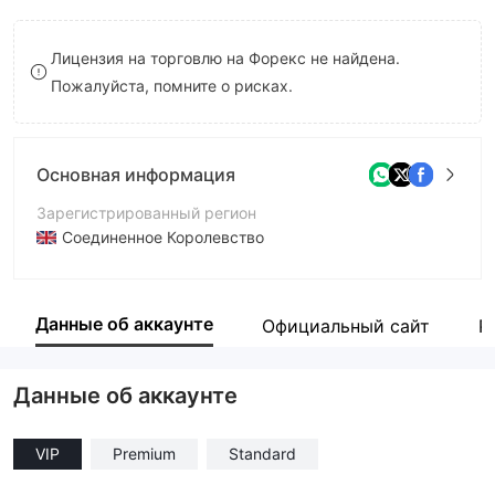
8
Лицензия на торговлю на Форекс не найдена.
9
Пожалуйста, помните о рисках.
Основная информация
Зарегистрированный регион
Соединенное Королевство
Период эксплуатации
2-5 лет
Данные об аккаунте
Официальный сайт
Р
Компания
Bitcoin Trade Pro
Данные об аккаунте
VIP
Premium
Standard