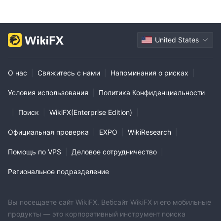
United States
О нас
|
Свяжитесь с нами
|
Напоминания о рисках
|
Условия использования
|
Политика Конфиденциальности
|
Поиск
|
WikiFX(Enterprise Edition)
|
Официальная проверка
|
EXPO
|
WikiResearch
|
Помощь по VPS
|
Деловое сотрудничество
|
Региональное подразделение
Вы посещаете сайт WikiFX. Вебсайт WikiFX и его мобильные
продукты — это корпоративный инструмент поиска