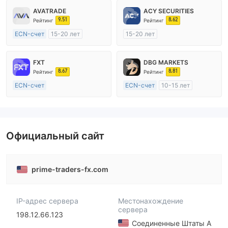
AVATRADE
ACY SECURITIES
9.51
8.62
Рейтинг
Рейтинг
ECN-счет
15-20 лет
15-20 лет
Регулирование в Австралия
Регулирование в Австралия
Маркет-Мейкинг (MM)
Маркет-Мейкинг (MM)
FXT
DBG MARKETS
Основной стандарт MT4
Основной стандарт MT4
8.67
8.81
Рейтинг
Рейтинг
ECN-счет
ECN-счет
10-15 лет
20 лет и более
Регулирование в Австралия
Регулирование в Австралия
Маркет-Мейкинг (MM)
Маркет-Мейкинг (MM)
Основной стандарт MT4
Основной стандарт MT4
Официальный сайт
prime-traders-fx.com
IP-адрес сервера
Местонахождение
сервера
198.12.66.123
Соединенные Штаты А