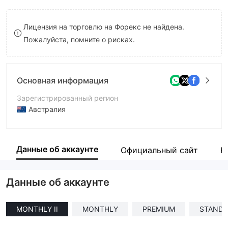
8
Лицензия на торговлю на Форекс не найдена.
9
Пожалуйста, помните о рисках.
Основная информация
Зарегистрированный регион
Австралия
Период эксплуатации
1-2 года
Данные об аккаунте
Официальный сайт
К
Компания
Prime Traders Fx
Данные об аккаунте
MONTHLY II
MONTHLY
PREMIUM
STAND