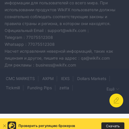
информации для пользователей со всего мира. При
использовании продуктов WikiFX пользователи должны
сознательно соблюдать соответствующие законы и
правила страны и региона, в котором они находятся.
Официальный Email：support@wikifx.com；
Telegram：77075512308
Whatsapp：77075512308
Насчет исправления неверной информаций, таких как
лицензия и другое, пишите на адрес：qa@wikifx.com
Для рекламы：business@wikifx.com
CMC MARKETS
AXPM
IEXS
Dollars Markets
Tickmill
Funding Pips
zetta
Ещё
Titan Capital Markets
ByteFX
Axon Markets
VOLURR BROKERAGE
Ranger Capital
SMARTFX
BLG pro
CITCO
Liyan Broker
CORE SPREADS
Trin Wealth
Ichiyoshi Securities
FIRE PHOENIX
Проверить регуляцию брокеров
Скачать