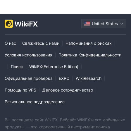
United States
О нас
|
Свяжитесь с нами
|
Напоминания о рисках
|
Условия использования
|
Политика Конфиденциальности
|
Поиск
|
WikiFX(Enterprise Edition)
|
Официальная проверка
|
EXPO
|
WikiResearch
|
Помощь по VPS
|
Деловое сотрудничество
|
Региональное подразделение
Вы посещаете сайт WikiFX. Вебсайт WikiFX и его мобильные
продукты — это корпоративный инструмент поиска