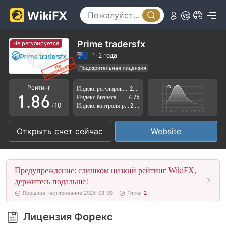
3
1
4
2
5
3
Prime tradersfx
Не регулируется
6
4
1-2 года
Подозрительная лицензия
0
7
5
Регион деятельности подозрителен
Рейтинг
Индекс регулирования
2.35
Высокие потенциальные риски
1
.
8
6
Индекс бизнеса
4.76
/10
Индекс контроля рисков
2.58
2
9
7
Открыть счет сейчас
Website
3
8
4
9
Предупреждение: слишком низкий рейтинг WikiFX,
5
держитесь подальше!
Прошлое тестирование 2026-08-09
Риски
2
6
Лицензия Форекс
7