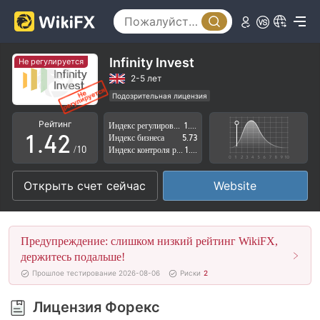
0
1
Infinity Invest
Не регулируется
2
0
2-5 лет
Подозрительная лицензия
0
3
1
Регион деятельности подозрителен
Рейтинг
Индекс регулирования
1.24
Высокие потенциальные риски
1
.
4
2
Индекс бизнеса
5.73
/10
Индекс контроля рисков
1.02
2
5
3
Открыть счет сейчас
Website
3
6
4
4
7
5
Предупреждение: слишком низкий рейтинг WikiFX,
5
8
6
держитесь подальше!
Прошлое тестирование 2026-08-06
Риски
2
6
9
7
Лицензия Форекс
7
8