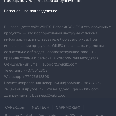
Помощь по VPS
|
Деловое сотрудничество
|
Региональное подразделение
Вы посещаете сайт WikiFX. Вебсайт WikiFX и его мобильные
продукты — это корпоративный инструмент поиска
информации для пользователей со всего мира. При
использовании продуктов WikiFX пользователи должны
сознательно соблюдать соответствующие законы и
правила страны и региона, в котором они находятся.
Официальный Email：support@wikifx.com；
Telegram：77075512308
Whatsapp：77075512308
Насчет исправления неверной информаций, таких как
лицензия и другое, пишите на адрес：qa@wikifx.com
Для рекламы：business@wikifx.com
CAPEX.com
NEOTECH
CAPPMOREFX
Beirman Capital
fpmarkets
Just2Trade