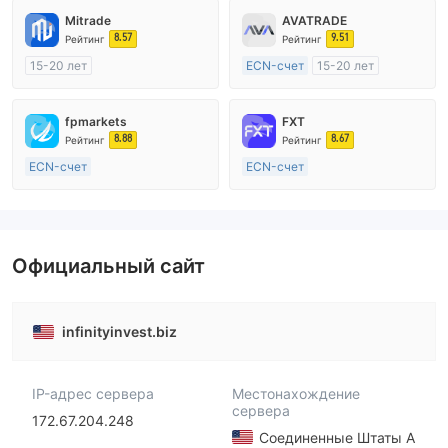
Mitrade
AVATRADE
8.57
9.51
Рейтинг
Рейтинг
15-20 лет
ECN-счет
15-20 лет
Регулирование в Австралия
Регулирование в Австралия
Маркет-Мейкинг (MM)
Маркет-Мейкинг (MM)
fpmarkets
FXT
Самостоятельное изучение
Основной стандарт MT4
8.88
8.67
Рейтинг
Рейтинг
ECN-счет
ECN-счет
20 лет и более
20 лет и более
Регулирование в Австралия
Регулирование в Австралия
Маркет-Мейкинг (MM)
Маркет-Мейкинг (MM)
Основной стандарт MT4
Основной стандарт MT4
Официальный сайт
infinityinvest.biz
IP-адрес сервера
Местонахождение
сервера
172.67.204.248
Соединенные Штаты А