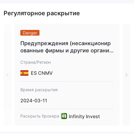
Регуляторное раскрытие
Danger
Da
Предупреждения (несанкционир
FC
ованные фирмы и другие организ
еа
ации).
ty
Страна/Регион
Стр
мп
ES CNMV
Время раскрытия
Вре
2024-03-11
202
Infinity Invest
Раскрыть брокера
Рас