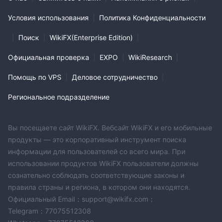
Условия использования
|
Политика Конфиденциальности
|
Поиск
|
WikiFX(Enterprise Edition)
|
Официальная проверка
|
EXPO
|
WikiResearch
|
Помощь по VPS
|
Деловое сотрудничество
|
Региональное подразделение
Вы посещаете сайт WikiFX. Вебсайт WikiFX и его мобильные
продукты — это корпоративный инструмент поиска
информации для пользователей со всего мира. При
использовании продуктов WikiFX пользователи должны
сознательно соблюдать соответствующие законы и
правила страны и региона, в котором они находятся.
Официальный Email：support@wikifx.com；
Telegram：77075512308