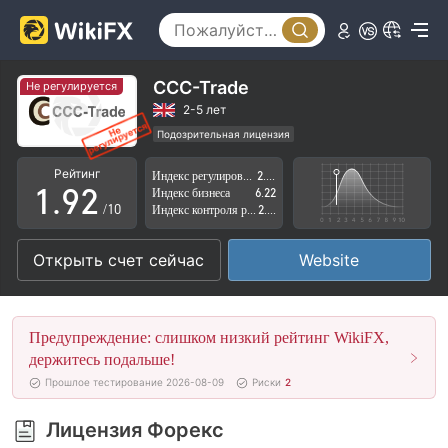
4
5
6
CCC-Trade
Не регулируется
7
0
2-5 лет
Подозрительная лицензия
0
8
1
Регион деятельности подозрителен
Рейтинг
Индекс регулирования
2.44
Высокие потенциальные риски
1
.
9
2
Индекс бизнеса
6.22
/10
Индекс контроля рисков
2.62
2
3
Открыть счет сейчас
Website
3
4
4
5
Предупреждение: слишком низкий рейтинг WikiFX,
5
6
держитесь подальше!
Прошлое тестирование 2026-08-09
Риски
2
6
7
Лицензия Форекс
7
8