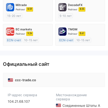
Mitrade
DecodeFX
8.59
8.55
Рейтинг
Рейтинг
15-20 лет
5-10 лет
Регулирование в Австралия
Регулирование в Австралия
Маркет-Мейкинг (MM)
Маркет-Мейкинг (MM)
EC markets
TMGM
Самостоятельное изучение
Основной стандарт MT4
9.24
8.61
Рейтинг
Рейтинг
ECN-счет
10-15 лет
ECN-счет
10-15 лет
Регулирование в Австралия
Регулирование в Австралия
Маркет-Мейкинг (MM)
Маркет-Мейкинг (MM)
Основной стандарт MT4
Основной стандарт MT4
Официальный сайт
ccc-trade.co
IP-адрес сервера
Местонахождение
сервера
104.21.68.107
Соединенные Штаты А