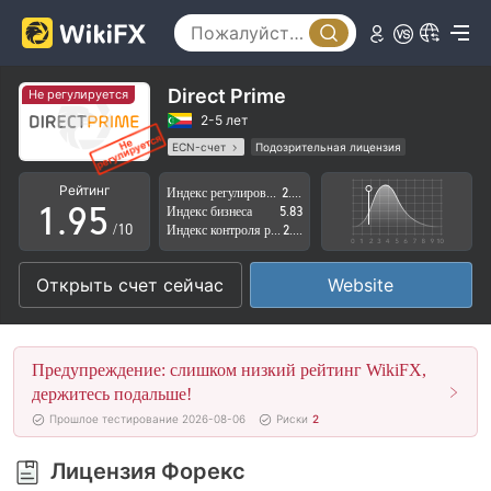
4
0
5
1
6
2
Direct Prime
Не регулируется
7
3
2-5 лет
ECN-счет
Подозрительная лицензия
0
8
4
Регион деятельности подозрителен
Рейтинг
Индекс регулирования
2.44
Высокие потенциальные риски
1
.
9
5
Индекс бизнеса
5.83
/10
Индекс контроля рисков
2.72
2
6
Открыть счет сейчас
Website
3
7
4
8
Предупреждение: слишком низкий рейтинг WikiFX,
5
9
держитесь подальше!
Прошлое тестирование 2026-08-06
Риски
2
6
Лицензия Форекс
7