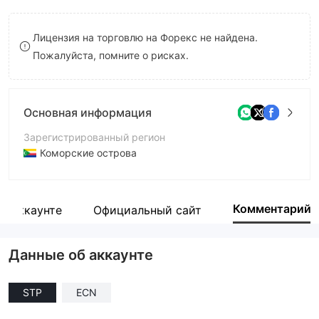
8
Лицензия на торговлю на Форекс не найдена.
9
Пожалуйста, помните о рисках.
Основная информация
Зарегистрированный регион
Коморские острова
Период эксплуатации
2-5 лет
Комментарий
б аккаунте
Официальный сайт
Компания
Direct Prime Ltd
Данные об аккаунте
STP
ECN