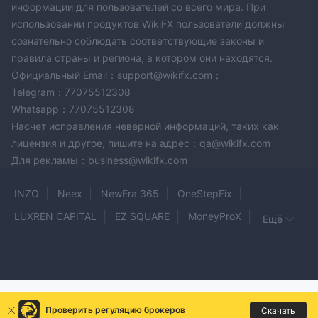
информации для пользователей со всего мира. При
использовании продуктов WikiFX пользователи должны
сознательно соблюдать соответствующие законы и
правила страны и региона, в котором они находятся.
Официальный Email：support@wikifx.com；
Telegram：77075512308
Whatsapp：77075512308
Насчет исправления неверной информаций, таких как
лицензия и другое, пишите на адрес：qa@wikifx.com
Для рекламы：business@wikifx.com
INZO
Neex
NewEra 365
OneStepFix
LUXREN CAPITAL
EZ SQUARE
MoneyProX
Ещё
Wisuno
Trading Space
QBNGlobal
Fyntura
The Funded Fx
RYNAT
nextmarkets
Pipstocks-Market
LUXURY
ORION MARKETS
Tongda International
FxWinning
Fortradersfx
Проверить регуляцию брокеров
Скачать