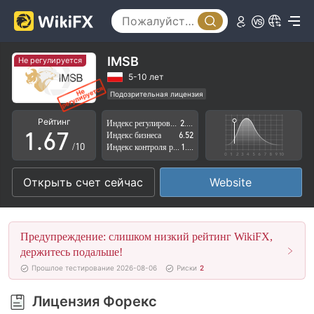
1
2
2
3
3
4
IMSB
Не регулируется
4
5
5-10 лет
Подозрительная лицензия
0
5
6
Регион деятельности подозрителен
Рейтинг
Индекс регулирования
2.94
Высокие потенциальные риски
1
.
6
7
Индекс бизнеса
6.52
/10
Индекс контроля рисков
1.82
2
7
8
Открыть счет сейчас
Website
3
8
9
4
9
Предупреждение: слишком низкий рейтинг WikiFX,
5
держитесь подальше!
Прошлое тестирование 2026-08-06
Риски
2
6
Лицензия Форекс
7