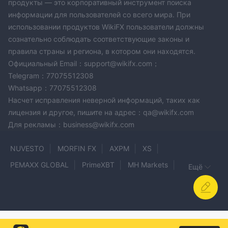
продукты — это корпоративный инструмент поиска
информации для пользователей со всего мира. При
использовании продуктов WikiFX пользователи должны
сознательно соблюдать соответствующие законы и
правила страны и региона, в котором они находятся.
Официальный Email：support@wikifx.com；
Telegram：77075512308
Whatsapp：77075512308
Насчет исправления неверной информаций, таких как
лицензия и другое, пишите на адрес：qa@wikifx.com
Для рекламы：business@wikifx.com
NUVESTO
MORFIN FX
AXPM
XS
PEMAXX GLOBAL
PrimeXBT
MH Markets
Ещё
Wisuno
HASH X CAPITAL
Infinite Trade Group
INVESTIGBOT
Opti Trade
BLUE DRAGON
FAKE ICMarkets
MTFXG
Rakuten Securities