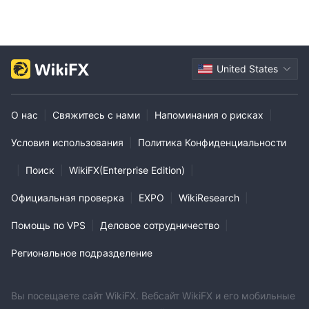
United States
О нас
|
Свяжитесь с нами
|
Напоминания о рисках
|
Условия использования
|
Политика Конфиденциальности
|
Поиск
|
WikiFX(Enterprise Edition)
|
Официальная проверка
|
EXPO
|
WikiResearch
|
Помощь по VPS
|
Деловое сотрудничество
|
Региональное подразделение
Вы посещаете сайт WikiFX. Вебсайт WikiFX и его мобильные