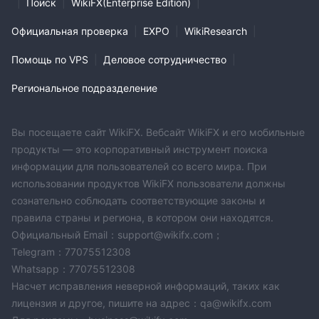
|
Поиск
|
WikiFX(Enterprise Edition)
|
Официальная проверка
|
EXPO
|
WikiResearch
|
Помощь по VPS
|
Деловое сотрудничество
|
Региональное подразделение
Вы посещаете сайт WikiFX. Вебсайт WikiFX и его мобильные
продукты — это корпоративный инструмент поиска
информации для пользователей со всего мира. При
использовании продуктов WikiFX пользователи должны
сознательно соблюдать соответствующие законы и
правила страны и региона, в котором они находятся.
Официальный Email：support@wikifx.com；
Telegram：77075512308
Whatsapp：77075512308
Насчет исправления неверной информаций, таких как
лицензия и другое, пишите на адрес：qa@wikifx.com