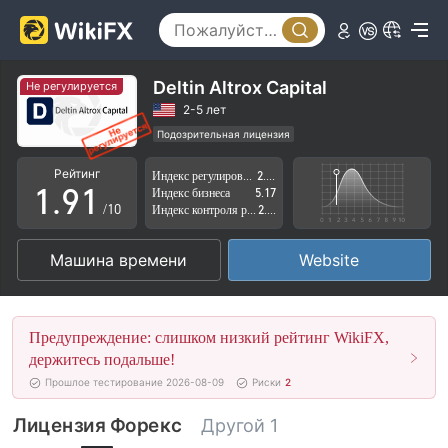
4
5
6
Deltin Altrox Capital
Не регулируется
7
2-5 лет
Подозрительная лицензия
0
8
0
Регион деятельности подозрителен
Рейтинг
Индекс регулирования
2.72
Высокие потенциальные риски
1
.
9
1
Индекс бизнеса
5.17
/10
Индекс контроля рисков
2.63
2
2
Машина времени
Website
3
3
4
4
Предупреждение: слишком низкий рейтинг WikiFX,
5
5
держитесь подальше!
Прошлое тестирование 2026-08-09
Риски
2
6
6
Лицензия Форекс
Другой 1
7
7