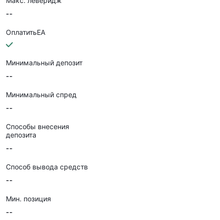
Макс. леверидж
--
ОплатитьEA
Минимальный депозит
--
Минимальный спред
--
Способы внесения
депозита
--
Способ вывода средств
--
Мин. позиция
--