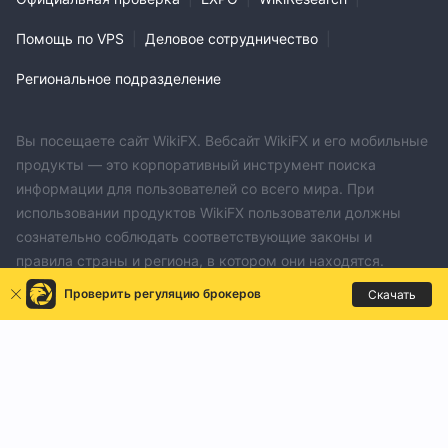
Помощь по VPS
|
Деловое сотрудничество
|
Региональное подразделение
Вы посещаете сайт WikiFX. Вебсайт WikiFX и его мобильные
продукты — это корпоративный инструмент поиска
информации для пользователей со всего мира. При
использовании продуктов WikiFX пользователи должны
сознательно соблюдать соответствующие законы и
правила страны и региона, в котором они находятся.
Официальный Email：support@wikifx.com；
Проверить регуляцию брокеров
Скачать
Telegram：77075512308
Whatsapp：77075512308
Насчет исправления неверной информаций, таких как
лицензия и другое, пишите на адрес：qa@wikifx.com
Для рекламы：business@wikifx.com