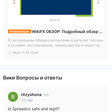
WikiFX ОБЗОР: Подробный обзор то
Информация
рговых условий и регулирования британского
В сегодняшнем обзоре рассмотрим в деталях торговы
брокера Spread Co
е условия, регулирование, преимущества и недостатки
известного британского брокера Spread Co
2022-11-14 12:44
Вики Вопросы и ответы
ritzyshona
1-2 года
Is Spreadco safe and legit?