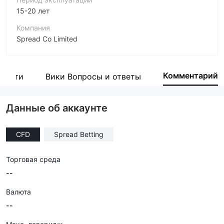
15-20 лет
Компания
Spread Co Limited
Аббревиатура
SPREAD CO
Комментарий
вости
Вики Вопросы и ответы
Сотрудник компании
--
Данные об аккаунте
CFD
Spread Betting
Торговая среда
--
Валюта
--