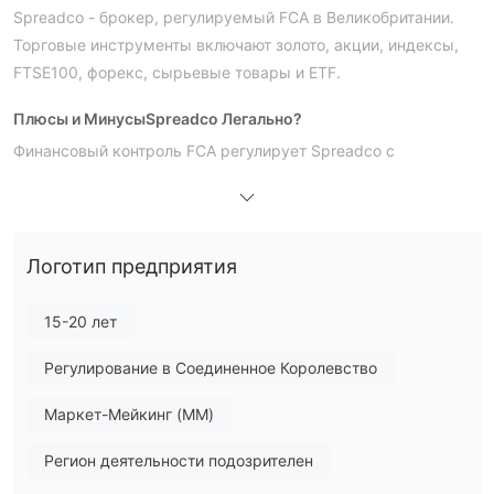
Spreadco - брокер, регулируемый FCA в Великобритании.
Торговые инструменты включают золото, акции, индексы,
FTSE100, форекс, сырьевые товары и ETF.
Плюсы и Минусы
Spreadco Легально?
Финансовый контроль FCA регулирует Spreadco с
лицензионным номером 446677, и тип лицензии - Market
Maker (MM), что делает его намного безопаснее, чем
нерегулируемые брокеры.
Логотип предприятия
На Чем Я Могу Торговать на Spreadco?
Spreadco предлагает широкий спектр рыночных
15-20 лет
золото, акции, индексы,
инструментов, включая
FTSE100, валюту, товары и ETF
.
Регулирование в Соединенное Королевство
Тип счета и комиссии
Маркет-Мейкинг (MM)
Ставки на спред
Spreadco имеет два типа живых счетов:
Регион деятельности подозрителен
CFD
демо-счет
и
. Кроме того,
предназначен в основном