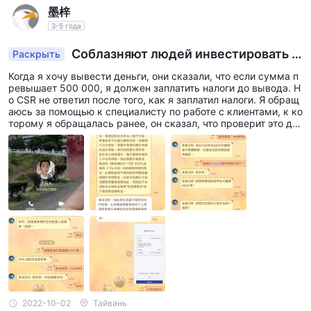
墨梓
3-5 года
Соблазняют людей инвестировать и
Раскрыть
не могут вывести деньги
Когда я хочу вывести деньги, они сказали, что если сумма п
ревышает 500 000, я должен заплатить налоги до вывода. Н
о CSR не ответил после того, как я заплатил налоги. Я обращ
аюсь за помощью к специалисту по работе с клиентами, к ко
торому я обращалась ранее, он сказал, что проверит это дл
я меня, а затем удалил все записи чата и исчез.
2022-10-02
Тайвань