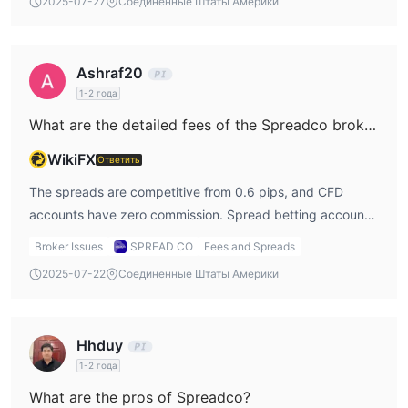
2025-07-27
Соединенные Штаты Америки
Ashraf20
1-2 года
What are the detailed fees of the Spreadco broker?
WikiFX
Ответить
The spreads are competitive from 0.6 pips, and CFD
accounts have zero commission. Spread betting accounts
also have no commission, but the financing conditions
Broker Issues
SPREAD CO
Fees and Spreads
vary. I couldn’t find a full breakdown of overnight fees or
2025-07-22
Соединенные Штаты Америки
charges on non-trading activities.
Hhduy
1-2 года
What are the pros of Spreadco?