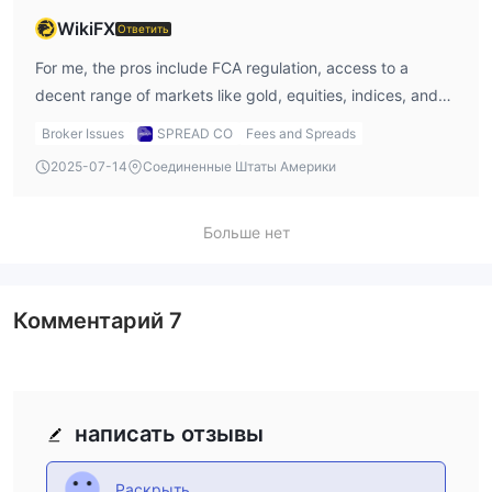
WikiFX
Ответить
For me, the pros include FCA regulation, access to a
decent range of markets like gold, equities, indices, and
forex, and the fact that they offer 24/7 customer support.
Broker Issues
SPREAD CO
Fees and Spreads
I also like that there’s a demo account to practice.
2025-07-14
Соединенные Штаты Америки
Больше нет
Комментарий
7
написать отзывы
Раскрыть