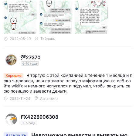
2022-05-19
Тайвань
萍27370
6-10 года
Я торгую с этой компанией в течение 1 месяца и п
Хорошие
ока я доволен, но я прочитал плохую информацию на веб-са
йте wikifx и немного испугался и подумал, чтобы закрыть св
ою позицию и вывести деньги.
2022-11-24
Аргентина
FX4228906308
3-5 года
Невозможно вывести и вызвать мош
Раскрыть