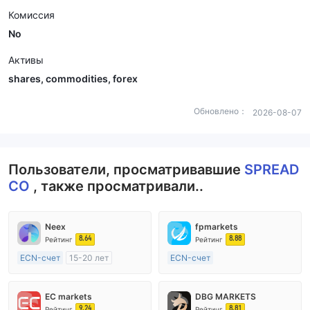
Комиссия
No
Активы
shares, commodities, forex
Обновлено：
2026-08-07
Пользователи, просматривавшие
SPREAD
CO
, также просматривали..
Neex
fpmarkets
8.64
8.88
Рейтинг
Рейтинг
ECN-счет
15-20 лет
ECN-счет
Регулирование в Австралия
20 лет и более
Маркет-Мейкинг (MM)
Регулирование в Австралия
EC markets
DBG MARKETS
Основной стандарт MT4
Маркет-Мейкинг (MM)
9.24
8.81
Рейтинг
Рейтинг