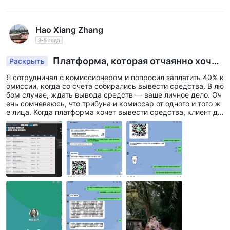
Hao Xiang Zhang
3-5 года
Платформа, которая отчаянно хочет
Раскрыть
денег, есть много оправданий для уплаты нал
Я сотрудничал с комиссионером и попросил заплатить 40% к
огов при выводе денег
омиссии, когда со счета собирались вывести средства. В лю
бом случае, ждать вывода средств — ваше личное дело. Оч
ень сомневаюсь, что трибуна и комиссар от одного и того ж
е лица. Когда платформа хочет вывести средства, клиент до
лжен заплатить подоходный налог, иначе на сообщения не бу
дет дан ответ.