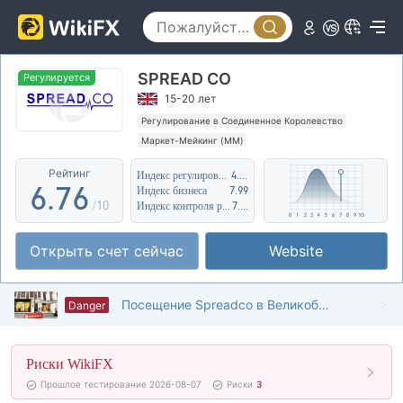
1
2
1
2
3
2
SPREAD CO
3
4
3
Регулируется
15-20 лет
4
5
4
Регулирование в Соединенное Королевство
Маркет-Мейкинг (MM)
5
6
5
Регион деятельности подозрителен
Рейтинг
Индекс регулирования
4.71
Высокие потенциальные риски
6
.
7
6
Индекс бизнеса
7.99
/10
Индекс контроля рисков
7.31
7
8
7
Открыть счет сейчас
Website
8
9
8
9
9
Посещение Spreadco в Великобритании - офис не подтвержден
Danger
Риски WikiFX
Прошлое тестирование 2026-08-07
Риски
3