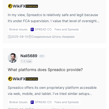
WikiFX
Ответить
In my view, Spreadco is relatively safe and legit because
it’s under FCA supervision. I value that level of oversight
since it gives me the ability to verify their license details
Broker Issues
SPREAD CO
Fees and Spreads
directly on the FCA register. Of course, no broker is risk-
2025-08-10
Соединенные Штаты Америки
free, but being FCA-regulated adds a layer of trust.
Nali5689
1-2 года
What platforms does Spreadco provide?
WikiFX
Ответить
Spreadco offers its own proprietary platform accessible
via web, mobile, and tablet. I’ve tried similar setups
before, and while it can be convenient, I do miss the
Broker Issues
SPREAD CO
Fees and Spreads
flexibility of MT4/MT5.