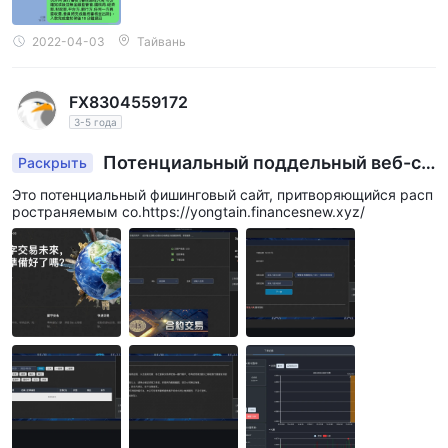
2022-04-03
Тайвань
FX8304559172
3-5 года
Потенциальный поддельный веб-са
Раскрыть
йт компании по распространению
Это потенциальный фишинговый сайт, притворяющийся расп
ространяемым co.https://yongtain.financesnew.xyz/