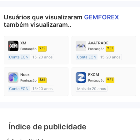
Usuários que visualizaram
GEMFOREX
também visualizaram..
XM
AVATRADE
9.15
9.51
Pontuação
Pontuação
Conta ECN
15-20 anos
Conta ECN
15-20 anos
Austrália Regulamento
Austrália Regulamento
Market Marketing (MM)
Market Marketing (MM)
Neex
FXCM
Etiqueta principal MT4
Etiqueta principal MT4
8.64
9.41
Pontuação
Pontuação
Conta ECN
15-20 anos
Mais de 20 anos
Austrália Regulamento
Austrália Regulamento
Market Marketing (MM)
Market Marketing (MM)
Etiqueta principal MT4
Etiqueta principal MT4
Índice de publicidade