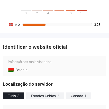
0
2
4
6
8
10
3.28
NO
Identificar o website oficial
Países/áreas mais visitados
Belarus
Localização do servidor
Tudo
3
Estados Unidos
2
Canada
1