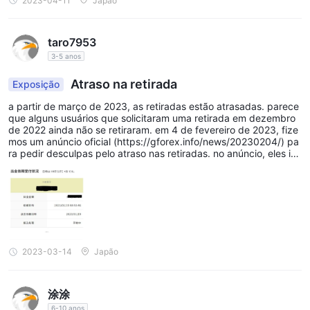
2023-04-11
Japão
para concluir, GEMFOREX Os tipos de conta da s atendem a
ir a retirada. estamos cientes de que todos os clientes que solicit
aram saques têm suas próprias circunstâncias, mas pedimos sin
uma ampla gama de necessidades de negociação, desde
ceras desculpas pela inconveniência e ansiedade que causamo
traders iniciantes em busca de acessibilidade até traders
taro7953
s. Obrigado por seu apoio amável. mesmo se você fizer um dep
ósito, nunca sabe quando será sacado. por favor, use-o como re
experientes em busca de ótimas condições de negociação.
3-5 anos
ferência.
com opções de conta flexíveis, alavancagem generosa e a
Atraso na retirada
Exposição
escolha entre as plataformas mt4 e mt5, GEMFOREX visa
a partir de março de 2023, as retiradas estão atrasadas. parece
fornecer aos comerciantes uma experiência comercial
que alguns usuários que solicitaram uma retirada em dezembro
diversificada e gratificante.
de 2022 ainda não se retiraram. em 4 de fevereiro de 2023, fize
mos um anúncio oficial (https://gforex.info/news/20230204/) pa
Como abrir uma conta?
ra pedir desculpas pelo atraso nas retiradas. no anúncio, eles ins
inuaram que o problema seria resolvido até o final de fevereiro,
abrir uma conta com GEMFOREX , você pode seguir um
mas mesmo em março os atrasos nos saques continuaram a pior
ar, e algumas pessoas que solicitaram saques estão esperando
processo simples e direto.
há mais de um mês. esta empresa costumava ser famosa por se
em primeiro lugar, visite o oficial GEMFOREX site e navegue até
u bônus de 100% e era uma empresa popular que ganhou o prê
mio de melhor corretora. é diferente agora. depois de depositar,
a seção de abertura de conta.
há uma grande probabilidade de que o dinheiro não seja sacado
Em seguida, clique no botão “Abrir uma conta” ou “Inscreva-se”
imediatamente, mesmo que você solicite uma retirada. mesmo q
2023-03-14
Japão
ue eu pergunte quando o dinheiro será sacado, estou aqui. Obri
para iniciar o processo de registro. Você será solicitado a
gado por nos contatar. Peço desculpas por fazer você esperar.
fornecer informações pessoais, como seu nome, endereço de e-
confirmamos isso com o departamento responsável, mas ainda e
涂涂
stamos esperando uma resposta do lado lp. estamos ligando par
mail e detalhes de contato. Além disso, você pode precisar
a as partes relevantes para que possamos responder o mais rápi
6-10 anos