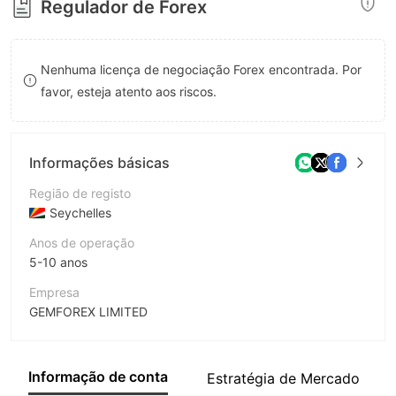
Regulador de Forex
8
9
Nenhuma licença de negociação Forex encontrada. Por
favor, esteja atento aos riscos.
Informações básicas
Região de registo
Seychelles
Anos de operação
5-10 anos
Empresa
GEMFOREX LIMITED
Abreviação
GEMFOREX
Informação de conta
Estratégia de Mercado
Funcionário da empresa