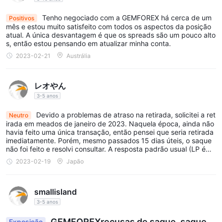
enviar documentos de identificação para fins de verificação.
do possível, mas as consequências das transações fraudulentas
em dezembro de 2022 são inesperadamente grandes e pedimos
Depois de concluir as etapas necessárias e sua conta for
Tenho negociado com a GEMFOREX há cerca de um
Positivos
desculpas pelo inconveniente causado aos clientes que estão so
mês e estou muito satisfeito com todos os aspectos da posição
aprovada, você poderá depositar fundos em sua conta usando
licitando saques. pedimos desculpas pelo inconveniente. em rela
atual. A única desvantagem é que os spreads são um pouco alto
os métodos de pagamento disponíveis.
ção ao pedido de 〇〇, iremos compartilhar e confirmar novame
s, então estou pensando em atualizar minha conta.
nte, mas é difícil informar quando o procedimento será concluíd
é importante revisar cuidadosamente e entender os termos e
2023-02-21
Austrália
o. pedimos desculpas por mantê-lo esperando, mas agradecem
condições de GEMFOREX antes de abrir uma conta para
os sua compreensão sobre este assunto. pedimos desculpas pel
a longa espera. aguarde até que o procedimento seja concluído.
garantir a conformidade com suas políticas e requisitos.
responsável ●●● ---------------------------------------- não est
レオやん
á claro quando exatamente o dinheiro será retirado. em dezemb
Aproveitar
3-5 anos
ro do ano passado, foi informado que a transferência seria proce
ssada em até 5 dias úteis após a solicitação de saque. procure
GEMFOREXoferece uma alavancagem máxima de negociação
Devido a problemas de atraso na retirada, solicitei a ret
Neutro
por " GEMFOREX retirada" ou " GEMFOREX retirada" no twitter. v
irada em meados de janeiro de 2023. Naquela época, ainda não
de até 1:500. isso significa que os traders podem ampliar suas
ocê verá muitas pessoas que não retiraram dentro de 5 dias útei
havia feito uma única transação, então pensei que seria retirada
s após solicitar uma retirada. algumas pessoas não retiraram por
posições de negociação em até 500 vezes o valor de seu
imediatamente. Porém, mesmo passados 15 dias úteis, o saque
20 dias úteis ou mais, muito menos 5 dias úteis. o ponto importa
investimento inicial. maior alavancagem fornece o potencial
não foi feito e resolvi consultar. A resposta padrão usual (LP é
nte é que não apenas os usuários que fizeram transações fraudu
~). Depois de mais alguns dias, o dinheiro foi finalmente retirado.
lentas ficam esperando, mas também há usuários em geral que
para maiores lucros com uma menor exigência de capital inicial.
2023-02-19
Japão
Mesmo uma conta como a minha antes da negociação fica conf
são apanhados no dano colateral. você deseja negociar fx com
no entanto, é importante observar que uma maior alavancagem
usa ao dizer que precisa ser investigada, então o fluxo de caixa
uma empresa ( GEMFOREX ) que faz você esperar mais de 20 di
é opaco e pouco confiável. Se o serviço permanecer até por volt
as úteis após solicitar o saque?
também aumenta o risco de perdas potenciais. os comerciantes
smallisland
a de 2024, eu consideraria usá-lo novamente, mas não é recome
devem ter cautela e empregar estratégias eficazes de
ndável depositar uma grande quantia por causa do bônus.
3-5 anos
gerenciamento de risco ao utilizar alavancagem em suas
GEMFOREXrecusas de saque, saques
Exposição