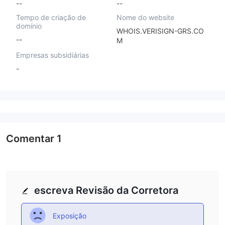
--
--
Tempo de criação de
Nome do website
domínio
WHOIS.VERISIGN-GRS.CO
--
M
Empresas subsidiárias
-
Comentar
1
escreva Revisão da Corretora
Exposição