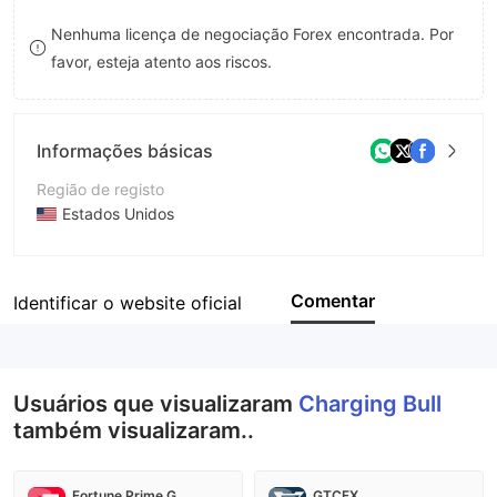
9
7
7
Nenhuma licença de negociação Forex encontrada. Por
favor, esteja atento aos riscos.
8
8
9
9
Informações básicas
Região de registo
Estados Unidos
Anos de operação
5-10 anos
Comentar
Identificar o website oficial
Empresa
Charging Bull Investment Inc
Usuários que visualizaram
Charging Bull
também visualizaram..
Fortune Prime Global
GTCFX