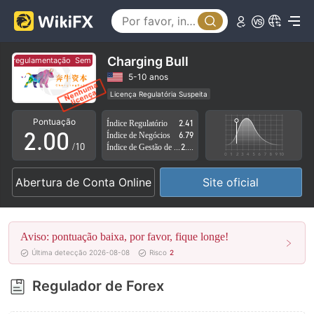
Charging Bull
em regulamentação
Sem regulamentação
0
5-10 anos
Licença Regulatória Suspeita
1
Região de negócios suspeita
Risco potencial alto
Pontuação
Índice Regulatório
2.41
2
.
0
0
Índice de Negócios
6.79
/10
Índice de Gestão de Risco
2.80
3
1
1
Abertura de Conta Online
Site oficial
4
2
2
5
3
3
Aviso: pontuação baixa, por favor, fique longe!
6
4
4
Última detecção 2026-08-08
Risco
2
7
5
5
Regulador de Forex
8
6
6