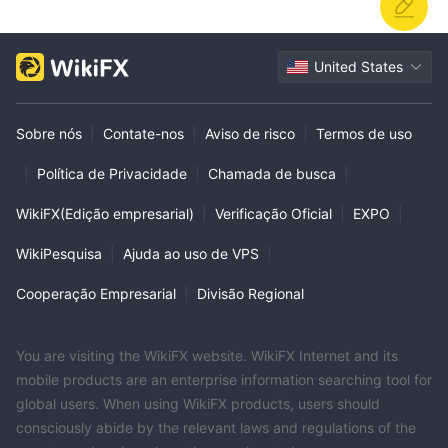
United States
Sobre nós
|
Contate-nos
|
Aviso de risco
|
Termos de uso
|
Política de Privacidade
|
Chamada de busca
|
WikiFX(Edição empresarial)
|
Verificação Oficial
|
EXPO
|
WikiPesquisa
|
Ajuda ao uso de VPS
|
Cooperação Empresarial
|
Divisão Regional
You are visiting the WikiFX website. WikiFX Internet and its
mobile products are an enterprise information searching tool for
global users. When using WikiFX products, users should
consciously abide by the relevant laws and regulations of the