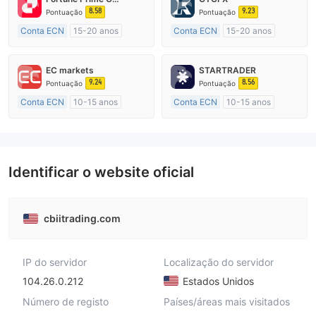
8.58
9.23
Pontuação
Pontuação
Conta ECN
15-20 anos
Conta ECN
15-20 anos
Austrália Regulamento
Reino Unido Regulamento
Market Marketing (MM)
Market Marketing (MM)
EC markets
STARTRADER
Etiqueta principal MT4
Etiqueta principal MT4
9.24
8.56
Pontuação
Pontuação
Conta ECN
10-15 anos
Conta ECN
10-15 anos
Austrália Regulamento
Austrália Regulamento
Market Marketing (MM)
Market Marketing (MM)
Etiqueta principal MT4
Etiqueta principal MT4
Identificar o website oficial
cbiitrading.com
IP do servidor
Localização do servidor
104.26.0.212
Estados Unidos
Número de registo
Países/áreas mais visitados