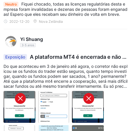
Fiquei chocado, todas as licenças regulatórias desta e
Neutro
1. Conta Padrão: Este tipo de conta oferece spreads padrão,
mpresa foram invalidadas e dezenas de pessoas foram enganad
alavancagem de até 1:1000, sem cobrança de comissão,
as! Espero que eles recebam seu dinheiro de volta em breve.
spreads flutuantes, proteção contra saldo negativo, suporte
2022-12-20
Nova Zelândia
técnico e de conta 24 horas por dia, 5 dias por semana e
chamada de negociação diária. O requisito mínimo de
Yi Shuang
financiamento para esta conta é de USD 10.
3-5 anos
2. Conta VIP: A conta VIP oferece spreads baixos, suporte
A plataforma MT4 é encerrada e não p
prioritário ao cliente, alavancagem de até 1:1000, sem
Exposição
ode ser transferida internamente e não pode ser
comissões, spreads flutuantes, proteção contra saldo negativo,
Do que aconteceu em 3 de janeiro até agora, o corretor não expl
retirada.
suporte técnico e de conta 24 horas por dia, 5 dias por semana
icou se os fundos do trader estão seguros, quanto tempo investi
gar, quando os fundos podem ser sacados, 1 ano? permanente?
e chamada comercial diária. O requisito mínimo de
Até que a plataforma mt4 encerre a cooperação, será mais difícil
financiamento para esta conta também é de US$ 10.
sacar fundos ou até mesmo transferir internamente. Eu só precis
o recuperar meu principal de 3.000 dólares americanos. Eu tenh
3. Conta ECN: A conta ECN oferece os melhores spreads
o $ 3.000 em fundos, mas ele me diz que não tenho fundos e nã
disponíveis, suporte prioritário ao cliente, alavancagem de até
o posso sacar.
1:200, comissões de USD 5, spreads flutuantes, proteção
contra saldo negativo, suporte técnico e de conta 24 horas por
dia, 5 dias por semana e chamada comercial diária . O requisito
mínimo de financiamento para esta conta é de USD 100.