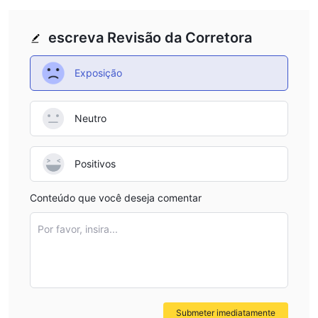
2. Índices:
S.A.M. Tradeoferece aos investidores a oportunidade de
escreva Revisão da Corretora
negociar em derivativos de vários índices. índices de
negociação oferecem uma maneira de diversificar o risco em
Exposição
comparação com a negociação de ações únicas. a empresa
oferece uma seleção de índices populares, como asx 200, ftse
china a50, germany dax 30, euro stoxx 50, hang seng, kospi
Neutro
200 e muito mais. cada contrato de índice tem seu próprio valor
por tick, dígitos de cotação, tamanho do contrato por lote,
Positivos
tamanho mínimo do lote e spread médio.
3. Mercadorias:
Conteúdo que você deseja comentar
S.A.M. Tradepermite que os investidores expandam suas
carteiras de investimento negociando derivativos em metais e
Por favor, insira...
energias à vista. a empresa oferece contratos de ouro, prata,
petróleo bruto wti, petróleo brent e gás natural. cada contrato
de commodity tem um valor específico por contrato, dígitos de
cotação, tamanho do contrato por lote, tamanho mínimo do lote
e spread médio.
Submeter imediatamente