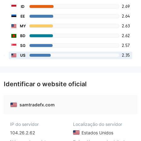
2.69
ID
2.64
EE
2.63
MY
2.62
BD
2.57
SG
2.35
US
Identificar o website oficial
samtradefx.com
IP do servidor
Localização do servidor
104.26.2.62
Estados Unidos