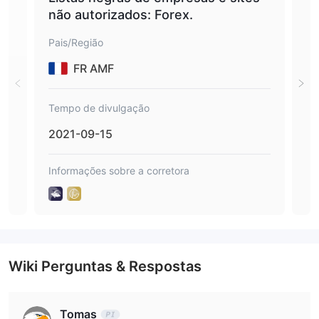
qualquer corretor não licenciado.
não autorizados: Forex.
Pais/Região
Pais
FR AMF
Tempo de divulgação
Tem
2021-09-15
202
Informações sobre a corretora
Info
Wiki Perguntas & Respostas
Tomas