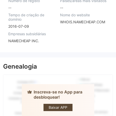
Número de registo
Países/áreas mais visitados
--
--
Tempo de criação de
Nome do website
domínio
WHOIS.NAMECHEAP.COM
2016-07-09
Empresas subsidiárias
NAMECHEAP INC.
Genealogia
Inscreva-se no App para
desbloquear!
S.A.M.
TRADE
Baixar APP