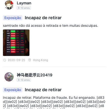
Layman
está disponível 24 horas por dia, 7 dias por semana.
6-10 anos
oferecendo esses diversos instrumentos de negociação, S.A.M.
Trade visa fornecer aos seus clientes uma ampla gama de
Incapaz de retirar
Exposição
opções para atender às suas preferências e estratégias de
samtrade não dá acesso à retirada e tem muitas desculpas.
investimento.
Aqui está uma tabela de comparação de instrumentos de
negociação oferecidos por diferentes corretoras:
Tipos de conta
S.A.M. Tradeoferece uma variedade de tipos de contas
2020-09-25
Hong Kong
personalizados para atender às necessidades específicas e
níveis de especialização dos traders. os tipos de conta diferem
神马都是浮云20419
com base em fatores como requisitos mínimos de
6-10 anos
financiamento, spreads, opções de alavancagem, comissões e
recursos adicionais.
Incapaz de retirar
Exposição
para a região da Austrália, S.A.M. Trade fornece os seguintes
Incapaz de retirar. Plataforma de fraude. Eu fui enganado. [d83
tipos de conta:
d][de02] [d83d][de02] [d83d][de02] [d83d][de02] [d83d][de0
2] [d83d][de02] [d83d][de02] [d83d][de02] [d83d][de02] [d8
1. Conta padrão: esta conta oferece spreads padrão,