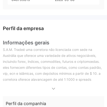
Perfil da empresa
Informações gerais
S.A.M. Tradeé uma corretora não licenciada com sede na
Austrália que oferece uma variedade de ativos negociáveis,
incluindo forex, índices, commodities, futuros e criptomoedas.
eles fornecem diferentes tipos de contas, como contas padrão,
vip, ecn e islâmicas, com depósitos mínimos a partir de $ 10. a
corretora oferece alavancagem de até 1:1000 e spreads
variados dependendo do tipo de conta e instrumento. os
traders têm acesso à plataforma metatrader 4 (mt4) e a uma
plataforma de cópia de negociação chamada copysam™.
Perfil da companhia
S.A.M. Trade também fornece recursos educacionais,