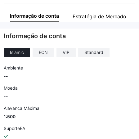
Abreviação
S.A.M. TRADE
Informação de conta
Estratégia de Mercado
Funcionário da empresa
--
Informação de conta
Islamic
ECN
VIP
Standard
Ambiente
--
Moeda
--
Alavanca Máxima
1:500
SuporteEA