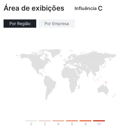
Área de exibições
C
Influência
Por Região
Por Empresa
0
2
4
6
8
10