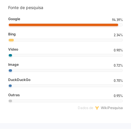
Fonte de pesquisa
Google
94.39%
Bing
2.34%
Video
0.90%
Image
0.72%
DuckDuckGo
0.70%
Outras
0.95%
Dados de
WikiPesquisa