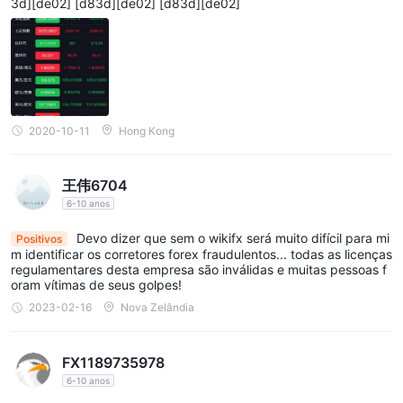
3d][de02] [d83d][de02] [d83d][de02]
alavancagem de até 1:30, sem cobrança de comissão, spreads
flutuantes, proteção contra saldo negativo e suporte técnico e
de conta 24 horas por dia, 5 dias por semana. O requisito
mínimo de financiamento para esta conta é de USD 10.
2. Conta VIP: A conta VIP apresenta spreads reduzidos, suporte
prioritário ao cliente, alavancagem de até 1:30, sem comissões,
2020-10-11
Hong Kong
spreads flutuantes, proteção contra saldo negativo e suporte
técnico e de conta 24 horas por dia, 5 dias por semana. O
王伟6704
requisito mínimo de financiamento para esta conta também é
6-10 anos
de US$ 10.
Devo dizer que sem o wikifx será muito difícil para mi
3. Conta ECN: A conta ECN oferece os melhores spreads
Positivos
m identificar os corretores forex fraudulentos... todas as licenças
disponíveis, suporte prioritário ao cliente, alavancagem de até
regulamentares desta empresa são inválidas e muitas pessoas f
1:30, comissões de USD 5, spreads flutuantes, proteção contra
oram vítimas de seus golpes!
saldo negativo e suporte técnico e de conta 24 horas por dia, 5
2023-02-16
Nova Zelândia
dias por semana. O requisito mínimo de financiamento para esta
conta é de USD 100.
FX1189735978
para a região de são vicente e granadinas, S.A.M. Trade
6-10 anos
fornece os seguintes tipos de conta: